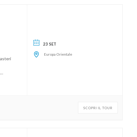
23 SET
Europa Orientale
nasteri
star e
tato
 un
SCOPRI IL TOUR
nte da