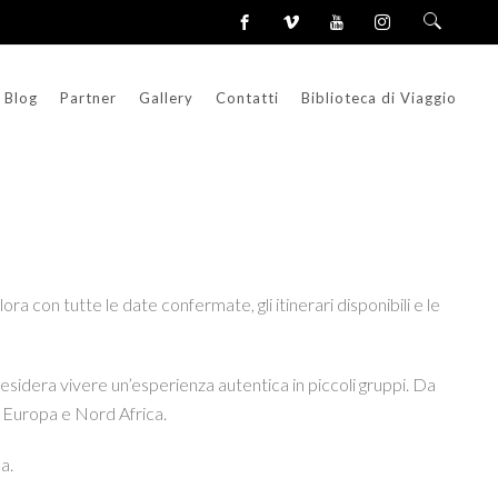
Blog
Partner
Gallery
Contatti
Biblioteca di Viaggio
a con tutte le date confermate, gli itinerari disponibili e le
 desidera vivere un’esperienza autentica in piccoli gruppi. Da
, Europa e Nord Africa.
a.