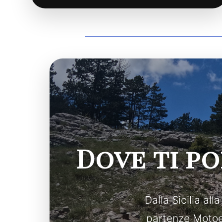
Dove ti p
Dalla Sicilia all
partenze Motoex