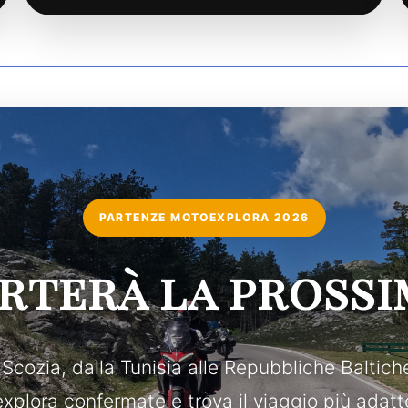
PARTENZE MOTOEXPLORA 2026
orterà la prossi
a Scozia, dalla Tunisia alle Repubbliche Baltich
plora confermate e trova il viaggio più adatt