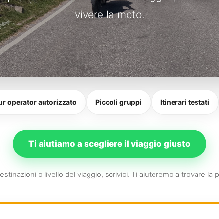
vivere la moto.
ur operator autorizzato
Piccoli gruppi
Itinerari testati
Ti aiutiamo a scegliere il viaggio giusto
stinazioni o livello del viaggio, scrivici. Ti aiuteremo a trovare la 