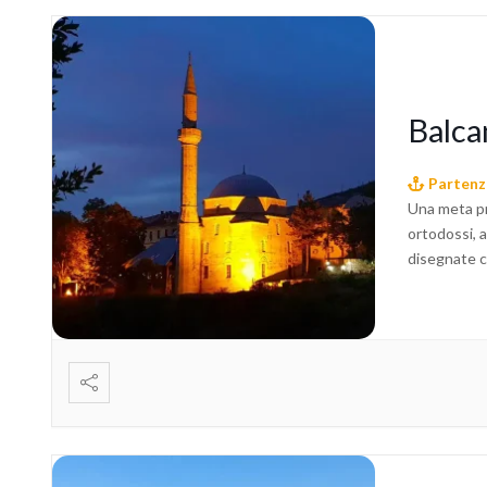
Balca
Partenz
Una meta pre
ortodossi, 
disegnate c
Ragusa, situ
Sarajevo, ri
la storia de
più ecologic
mondo compo
montagne, f
proteggere,