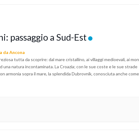
ni: passaggio a Sud-Est
a da Ancona
ziosa tutta da scoprire: dal mare cristallino, ai villaggi medioevali, ai mo
ad una natura incontaminata. La Croazia; con le sue coste e le sue strade
on armonia sopra il mare, la splendida Dubrovnik, conosciuta anche come
ata lungo la costa della Dalmazia. La Bosnia Erzegovina con la martoriata
cca di fascino e una sofferenza che ci aiuterà a riflettere, la bellezza di Mo
l suo ponte, la spiritualità di Medjugorie. Raggiungere il Montenegro, lo S
o al mondo, è uscire dalle più scontate mete turistiche per affacciarsi su
sito e particolare dove il mare si confronta immediatamente con le
ormando le Bocche di Cattaro, e riconosciuto dall’UNESCO come ambie
 da salvaguardare e naturalmente da conoscere.