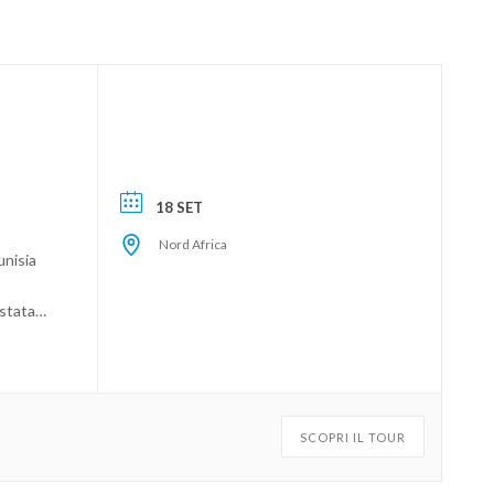
18 SET
Nord Africa
unisia
stata il
no la
di
go
. Nel
 ed
SCOPRI IL TOUR
tro è
ca.