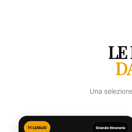
LE
D
Una selezione 
11 LUGLIO
Grande itinerario