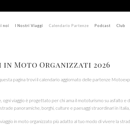
i noi
I Nostri Viaggi
Calendario Partenze
Podcast
Club
 in Moto Organizzati 2026
uesta pagina trovi il calendario aggiornato delle partenze Motoexplor
che, ogni viaggio è progettato per chi ama il mototurismo su asfalto e
trade panoramiche, borghi, culture e paesaggi straordinari in Italia
 viaggio in moto organizzato più adatto al tuo modo di vivere la strad