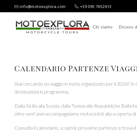
info@motoexplora.com
+39 095 7652613
Chi siamo
Dicono d
Ricerca per:
Calendario Partenze Viaggi
Stai cercando un viaggio in moto organizzato per il 2026? In q
destinazioni in programma.
Dalla Sicilia alla Scozia, dalla Tunisia alle Repubbliche Balti
oltre vent’anni accompagniamo motociclisti alla scoperta di s
Consulta il calendario, scopri le prossime partenze e trova il