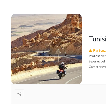
Tunisi
Partenza
Protesa vers
è per eccel
Caratterizza
centro dell’
lontana ere
Tunisi e Kai
tempo provi
corso dei te
hanno arricc
un percorso 