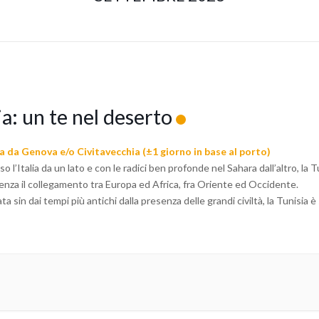
a: un te nel deserto
 da Genova e/o Civitavecchia (±1 giorno in base al porto)
o l’Italia da un lato e con le radici ben profonde nel Sahara dall’altro, la T
lenza il collegamento tra Europa ed Africa, fra Oriente ed Occidente.
ta sin dai tempi più antichi dalla presenza delle grandi civiltà, la Tunisia è 
impero di Cartagine, di cui rimangono tradizioni popolari che ne perpetua
dità. Monumenti storici di primo piano, come i Ribat o le grandi Moschee 
rouan, testimoniano i primi secoli di civilizzazione arabo-islamica. Per lun
ncia dell’impero ottomano, la Tunisia ha assorbito anche l’influenza turca
mpi, andalusi, ebrei, italiani, maltesi ed altri vi hanno trovato accoglienza
hito la cultura tunisina di tutte le sfaccettature del Mediterraneo. Il nos
attraverso la storia, le strade leggendarie e le meraviglie di una terra uni