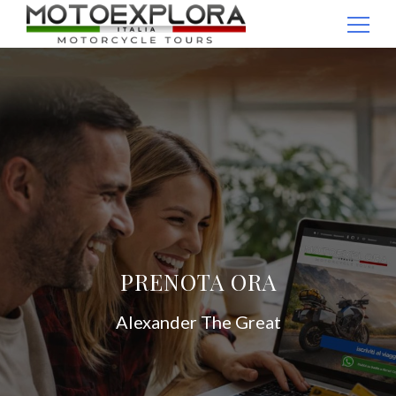
Passaggio
1
Ricerca per:
di
4,
PRENOTA ORA
Alexander The Great