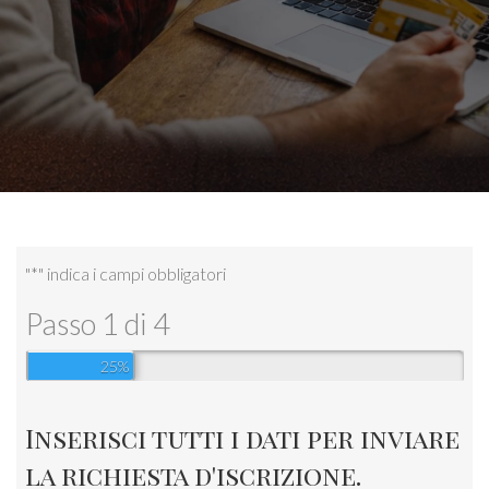
"
*
" indica i campi obbligatori
Passo
1
di
4
25%
Inserisci tutti i dati per inviare
la richiesta d'iscrizione.