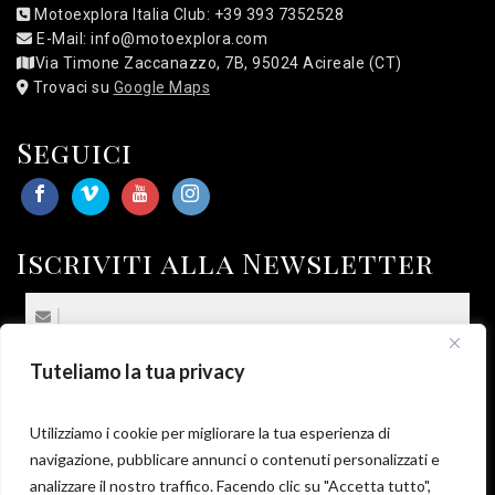
Motoexplora Italia Club: +39 393 7352528
E-Mail: info@motoexplora.com
Via Timone Zaccanazzo, 7B, 95024 Acireale (CT)
Trovaci su
Google Maps
Seguici
Iscriviti alla Newsletter
Tuteliamo la tua privacy
(*) Sottoscrivo la
Privacy Policy
.
*
Utilizziamo i cookie per migliorare la tua esperienza di
navigazione, pubblicare annunci o contenuti personalizzati e
analizzare il nostro traffico. Facendo clic su "Accetta tutto",