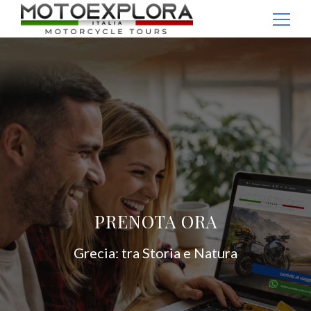
Passaggio
1
Ricerca per:
di
4,
PRENOTA ORA
Grecia: tra Storia e Natura