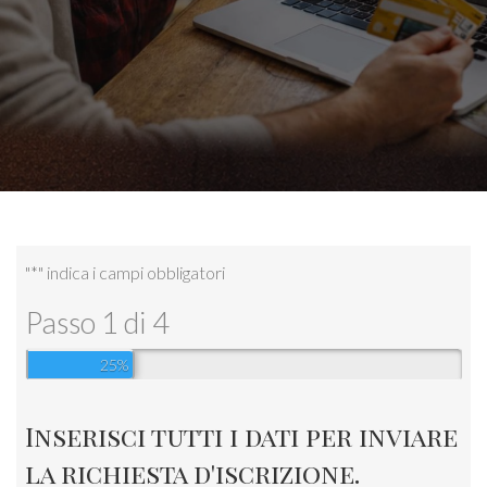
"
*
" indica i campi obbligatori
Passo
1
di
4
25%
Inserisci tutti i dati per inviare
la richiesta d'iscrizione.