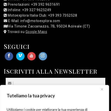
Prenotazioni: +39 392 9631691
Infoline: +39 327 9625249
Motoexplora Italia Club: +39 393 7352528
E-Mail: info@motoexplora.com
Via Timone Zaccanazzo, 7B, 95024 Acireale (CT)
Trovaci su
Google Maps
Seguici
Iscriviti alla Newsletter
Tuteliamo la tua privacy
(*) Sottoscrivo la
Privacy Policy
.
*
Utilizziamo i cookie per migliorare la tua esperienza di