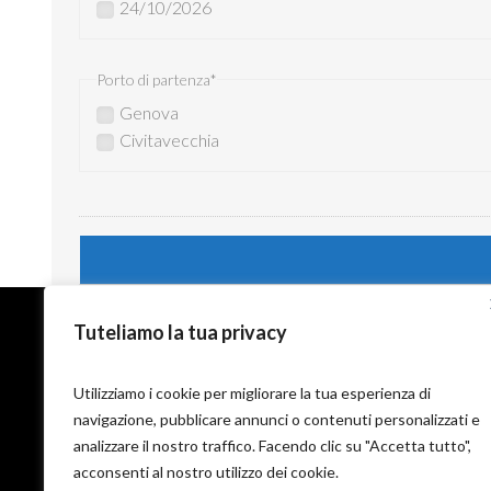
24/10/2026
Porto di partenza
*
Genova
Civitavecchia
Contatti
Tuteliamo la tua privacy
Ufficio: +39 095 7652613
Utilizziamo i cookie per migliorare la tua esperienza di
Prenotazioni: +39 392 9631691
navigazione, pubblicare annunci o contenuti personalizzati e
Infoline: +39 327 9625249
Motoexplora Italia Club: +39 393 7352528
analizzare il nostro traffico. Facendo clic su "Accetta tutto",
E-Mail: info@motoexplora.com
acconsenti al nostro utilizzo dei cookie.