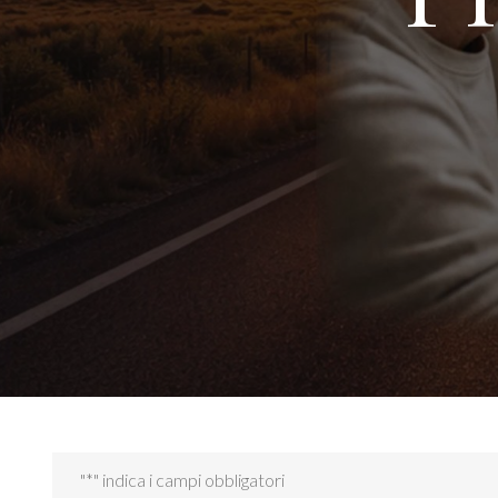
"
*
" indica i campi obbligatori