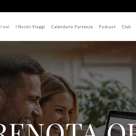
i noi
I Nostri Viaggi
Calendario Partenze
Podcast
Club
RENOTA O