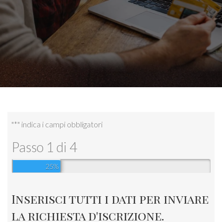
"
*
" indica i campi obbligatori
Passo
1
di
4
25%
Inserisci tutti i dati per inviare
la richiesta d'iscrizione.