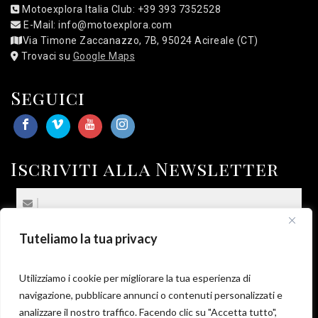
Motoexplora Italia Club: +39 393 7352528
E-Mail: info@motoexplora.com
Via Timone Zaccanazzo, 7B, 95024 Acireale (CT)
Trovaci su
Google Maps
Seguici
Iscriviti alla Newsletter
Tuteliamo la tua privacy
(*) Sottoscrivo la
Privacy Policy
.
*
Utilizziamo i cookie per migliorare la tua esperienza di
navigazione, pubblicare annunci o contenuti personalizzati e
analizzare il nostro traffico. Facendo clic su "Accetta tutto",