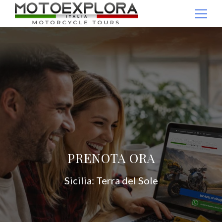
Passaggio
1
Ricerca per:
di
4,
PRENOTA ORA
Sicilia: Terra del Sole