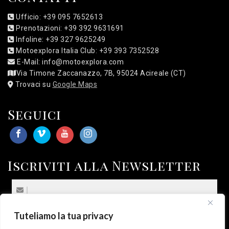
Ufficio: +39 095 7652613
Prenotazioni: +39 392 9631691
Infoline: +39 327 9625249
Motoexplora Italia Club: +39 393 7352528
E-Mail: info@motoexplora.com
Via Timone Zaccanazzo, 7B, 95024 Acireale (CT)
Trovaci su
Google Maps
Seguici
Iscriviti alla Newsletter
Tuteliamo la tua privacy
(*) Sottoscrivo la
Privacy Policy
.