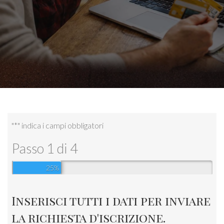
"
*
" indica i campi obbligatori
Passo
1
di
4
25%
Inserisci tutti i dati per inviare
la richiesta d'iscrizione.