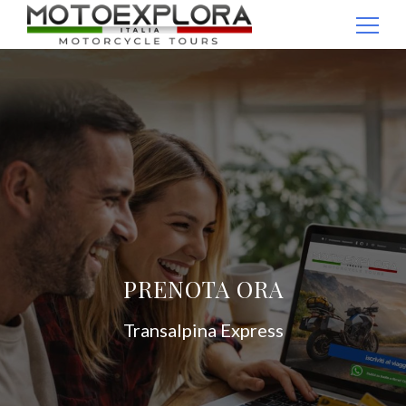
Passaggio
1
Ricerca per:
di
4,
PRENOTA ORA
Transalpina Express