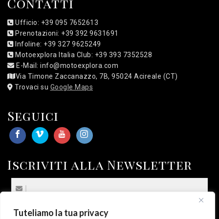
Contatti
Ufficio: +39 095 7652613
Prenotazioni: +39 392 9631691
Infoline: +39 327 9625249
Motoexplora Italia Club: +39 393 7352528
E-Mail: info@motoexplora.com
Via Timone Zaccanazzo, 7B, 95024 Acireale (CT)
Trovaci su
Google Maps
Seguici
Iscriviti alla Newsletter
Tuteliamo la tua privacy
(*) Sottoscrivo la
Privacy Policy
.