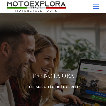
Passaggio
1
Ricerca per:
di
4,
PRENOTA ORA
Tunisia: un te nel deserto