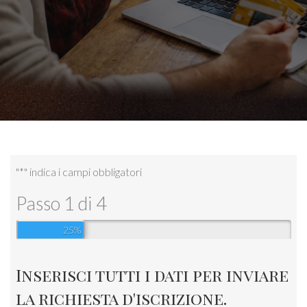
"
*
" indica i campi obbligatori
Passo
1
di
4
25%
Inserisci tutti i dati per inviare
la richiesta d'iscrizione.