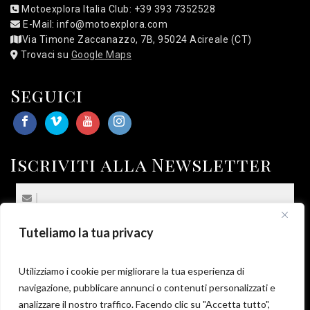
Motoexplora Italia Club: +39 393 7352528
E-Mail: info@motoexplora.com
Via Timone Zaccanazzo, 7B, 95024 Acireale (CT)
Trovaci su
Google Maps
Seguici
Iscriviti alla Newsletter
Tuteliamo la tua privacy
(*) Sottoscrivo la
Privacy Policy
.
*
Utilizziamo i cookie per migliorare la tua esperienza di
navigazione, pubblicare annunci o contenuti personalizzati e
analizzare il nostro traffico. Facendo clic su "Accetta tutto",