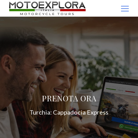
Passaggio
1
Ricerca per:
di
4,
PRENOTA ORA
Turchia: Cappadocia Express