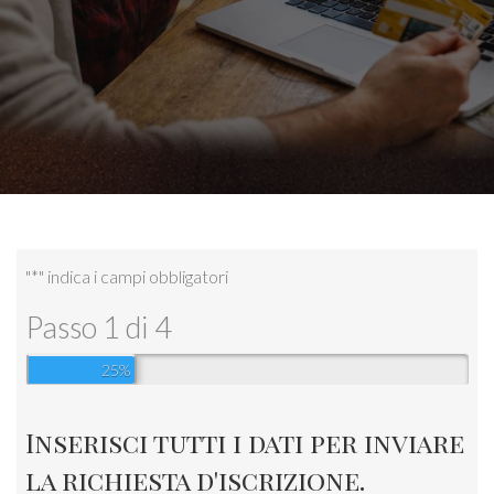
"
*
" indica i campi obbligatori
Passo
1
di
4
25%
Inserisci tutti i dati per inviare
la richiesta d'iscrizione.