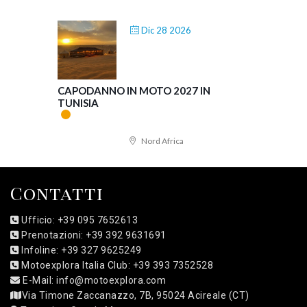
Dic 28 2026
CAPODANNO IN MOTO 2027 IN
TUNISIA
Nord Africa
Contatti
Ufficio: +39 095 7652613
Prenotazioni: +39 392 9631691
Infoline: +39 327 9625249
Motoexplora Italia Club: +39 393 7352528
E-Mail: info@motoexplora.com
Via Timone Zaccanazzo, 7B, 95024 Acireale (CT)