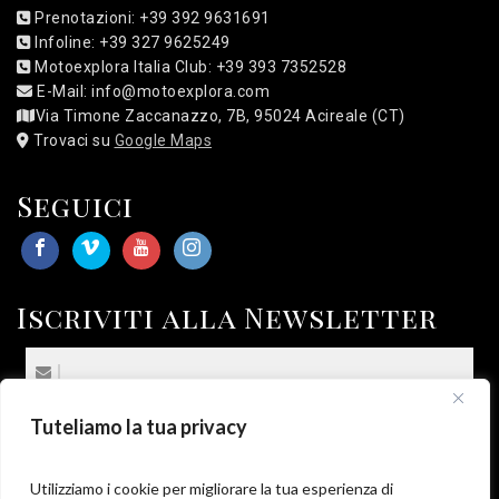
Prenotazioni: +39 392 9631691
Infoline: +39 327 9625249
Motoexplora Italia Club: +39 393 7352528
E-Mail: info@motoexplora.com
Via Timone Zaccanazzo, 7B, 95024 Acireale (CT)
Trovaci su
Google Maps
Seguici
Iscriviti alla Newsletter
Tuteliamo la tua privacy
(*) Sottoscrivo la
Privacy Policy
.
*
Utilizziamo i cookie per migliorare la tua esperienza di