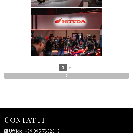
1
►
2
Contatti
Ufficio: +39 095 7652613