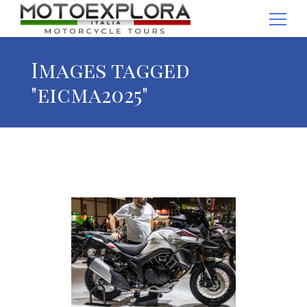
Ricerca per:
Images tagged
"eicma2025"