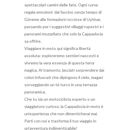
spettacolari camini delle fate. Ogni curva
regala emozioni: dal fascino senza tempo di
Göreme alle formazioni rocciose di Uçhisar,
passando per i suggestivi villaggi rupestri e i
panorami mozzafiato che solo la Cappadocia
sa offrire.
Viaggiare in moto qui significa libertà
assoluta: esploreremo sentieri nascosti e
vivremo la vera essenza di questa terra
magica. Al tramonto, lasciati sorprendere dai
colori infuocati che dipingono il cielo, magari
sorseggiando un tè turco in una terrazza
panoramica.
Che tu sia un motociclista esperto o un
viaggiatore curioso, la Cappadocia in moto è
un’esperienza che non dimenticherai mai.
Parti con noi e trasforma il tuo viaggio in
un’avventura indimenticabile!