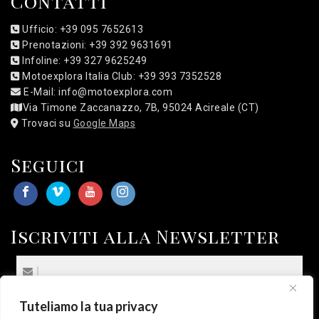
Contatti
Ufficio: +39 095 7652613
Prenotazioni: +39 392 9631691
Infoline: +39 327 9625249
Motoexplora Italia Club: +39 393 7352528
E-Mail: info@motoexplora.com
Via Timone Zaccanazzo, 7B, 95024 Acireale (CT)
Trovaci su
Google Maps
Seguici
Iscriviti alla Newsletter
Tuteliamo la tua privacy
(*) Sottoscrivo la
Privacy Policy
.