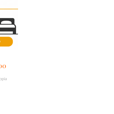
00
ppia