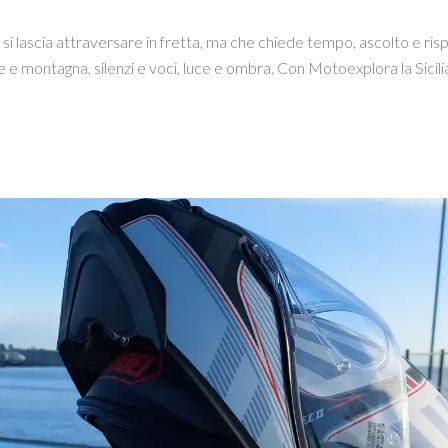
 si lascia attraversare in fretta, ma che chiede tempo, ascolto e ris
re e montagna, silenzi e voci, luce e ombra. Con Motoexplora la Sicil