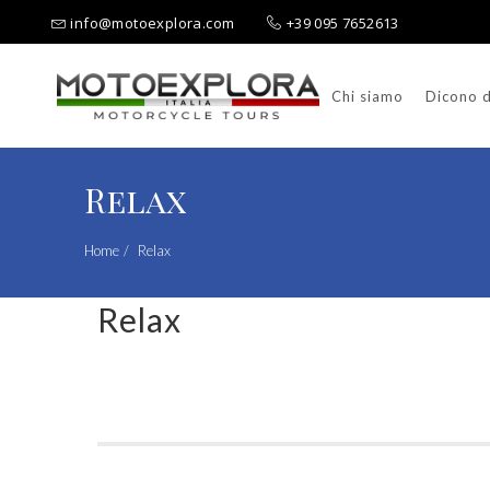
info@motoexplora.com
+39 095 7652613
Chi siamo
Dicono d
Ricerca per:
Relax
Home
Relax
Relax