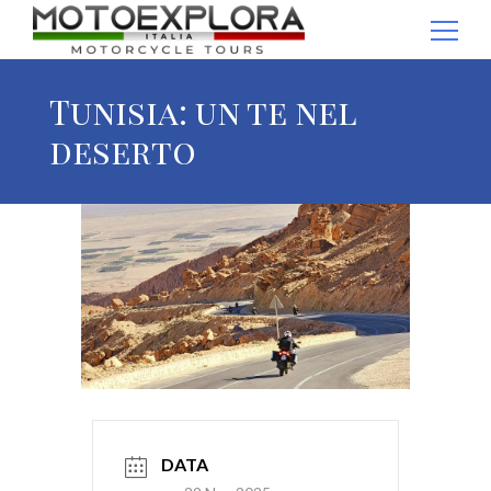
Ricerca per:
Tunisia: un te nel
deserto
DATA