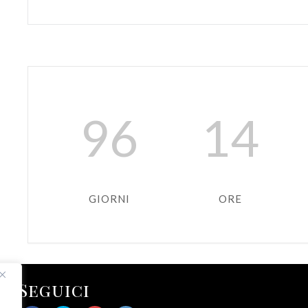
96
14
GIORNI
ORE
Seguici