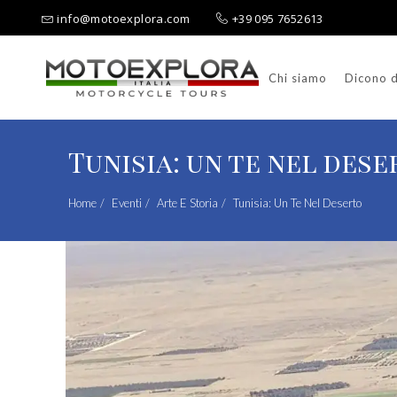
info@motoexplora.com
+39 095 7652613
Chi siamo
Dicono d
Ricerca per:
Tunisia: un te nel des
Home
Eventi
Arte E Storia
Tunisia: Un Te Nel Deserto