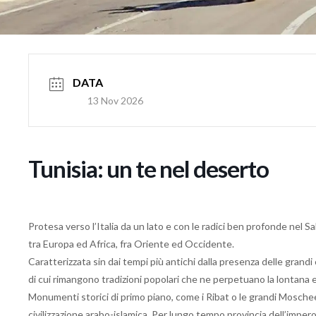
DATA
13 Nov 2026
Tunisia: un te nel deserto
Protesa verso l’Italia da un lato e con le radici ben profonde nel Sa
tra Europa ed Africa, fra Oriente ed Occidente.
Caratterizzata sin dai tempi più antichi dalla presenza delle grandi c
di cui rimangono tradizioni popolari che ne perpetuano la lontana e
Monumenti storici di primo piano, come i Ribat o le grandi Moschee 
civilizzazione arabo-islamica. Per lungo tempo provincia dell’imper