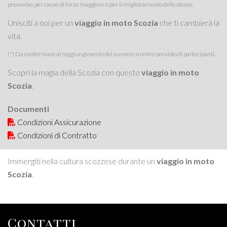
preavviso, per cause di forza maggiore o per il miglioramento dello stesso.
Unisciti a noi per un
viaggio in moto Scozia
che ti cambierà la
vita.
(*) Da confermare al raggiungimento del numero minimi previsto di partecipanti.
Scopri la magia della Scozia con questo
viaggio in moto
Scozia
.
Documenti
Condizioni Assicurazione
Condizioni di Contratto
Immergiti nella cultura scozzese durante un
viaggio in moto
Scozia
.
Contatti