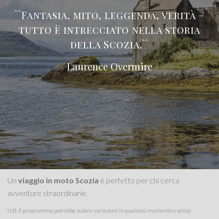
``Fantasia, mito, leggenda, verità –
tutto è intrecciato nella storia
della Scozia.``
Laurence Overmire
Un
viaggio in moto Scozia
è perfetto per chi cerca
avventure straordinarie.
N.B. Il programma potrebbe subire variazioni in qualsiasi momento e senza