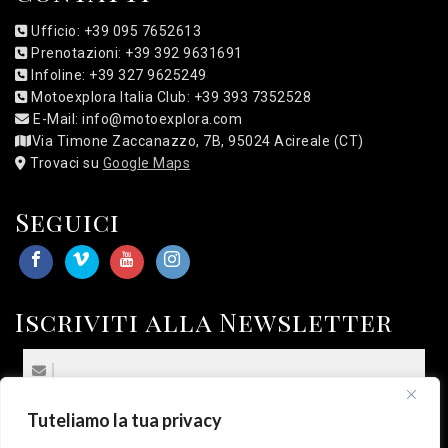
Ufficio: +39 095 7652613
Prenotazioni: +39 392 9631691
Infoline: +39 327 9625249
Motoexplora Italia Club: +39 393 7352528
E-Mail: info@motoexplora.com
Via Timone Zaccanazzo, 7B, 95024 Acireale (CT)
Trovaci su
Google Maps
Seguici
Iscriviti alla Newsletter
Tuteliamo la tua privacy
(*) Sottoscrivo la
Privacy Policy
.