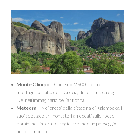
Monte Olimpo
– Con i suoi 2.900 metri è la
montagna più alta della Grecia, dimora mitica degli
Dei nell’immaginario dell’antichità.
Meteora
– Nei pressi della cittadina di Kalambaka, i
suoi spettacolari monasteri arroccati sulle rocce
dominano l’intera Tessaglia, creando un paesaggio
unico al mondo.