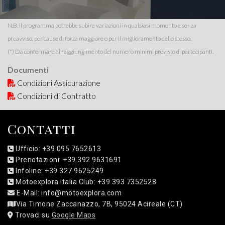
N.B. Il programma potrebbe subire variazioni in qualsiasi momento e senza
preavviso, per cause di forza maggiore o per il miglioramento dello stesso.
(*) Da confermare al raggiungimento del numero minimi previsto di partecipanti.
Documenti
Condizioni Assicurazione
Condizioni di Contratto
Contatti
Ufficio: +39 095 7652613
Prenotazioni: +39 392 9631691
Infoline: +39 327 9625249
Motoexplora Italia Club: +39 393 7352528
E-Mail: info@motoexplora.com
Via Timone Zaccanazzo, 7B, 95024 Acireale (CT)
Trovaci su
Google Maps