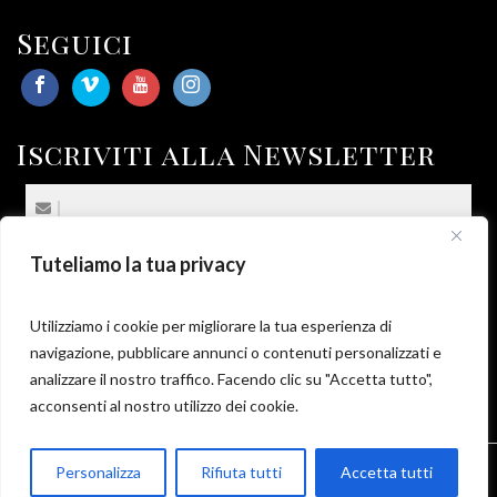
Seguici
Iscriviti alla Newsletter
Tuteliamo la tua privacy
(*) Sottoscrivo la
Privacy Policy
.
*
Utilizziamo i cookie per migliorare la tua esperienza di
navigazione, pubblicare annunci o contenuti personalizzati e
analizzare il nostro traffico. Facendo clic su "Accetta tutto",
acconsenti al nostro utilizzo dei cookie.
Parla con Motoexplora
Personalizza
Rifiuta tutti
Accetta tutti
© EGGI Multiservice Srl / P. IVA: 04389860877 / Motoexplora
Tour Operator - All rights reserved |
Privacy & Cookie Policy