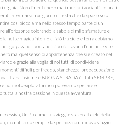
 di gioia. Non dimenticherò mai i mercati vocianti, colorati
embra fermarsi in un giorno di festa che dà spazio solo
sentire così piccola ma nello stesso tempo parte di un
re all’orizzonte colorando la sabbia di mille sfumature e
ella notte magica intorno al falò tra cielo e terra abbiamo
i che sgorgavano spontanei ci proiettavano l’uno nelle vite
icherò mai quel senso di appartenenza che si è creato nel
rco e grazie alla voglia di noi tutti di condividere
 momenti difficili per freddo, stanchezza, preoccupazione
 buona strada insieme e BUONA STRADA è stata SEMPRE,
ondo e noi motoexploratori non potevamo sperare e
 tutta la nostra passione in questa avventura!
uccessivo, Un Po come il ns viaggio; stasera il cielo della
ri, ma nutriamo sempre la speranza di un nuovo viaggio,