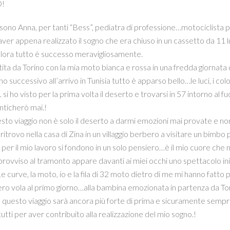
!
no Anna, per tanti “Bess”, pediatra di professione…motociclista 
 aver appena realizzato il sogno che era chiuso in un cassetto da 11 
ora tutto è successo meravigliosamente.
ita da Torino con la mia moto bianca e rossa in una fredda giornat
no successivo all’arrivo in Tunisia tutto è apparso bello…le luci, i color
si ho visto per la prima volta il deserto e trovarsi in 57 intorno al 
ticherò mai.!
sto viaggio non è solo il deserto a darmi emozioni mai provate e no
ritrovo nella casa di Zina in un villaggio berbero a visitare un bimbo 
 per il mio lavoro si fondono in un solo pensiero…è il mio cuore ch
mprovviso al tramonto appare davanti ai miei occhi uno spettacolo i
Le curve, la moto, io e la fila di 32 moto dietro di me mi hanno fatto 
iero vola al primo giorno…alla bambina emozionata in partenza da Tor
questo viaggio sarà ancora più forte di prima e sicuramente sempre 
tutti per aver contribuito alla realizzazione del mio sogno.!