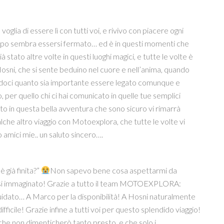
voglia di essere lì con tutti voi, e rivivo con piacere ogni
empo sembra essersi fermato… ed è in questi momenti che
ià stato altre volte in questi luoghi magici, e tutte le volte è
Hosni, che si sente beduino nel cuore e nell’anima, quando
egandoci quanto sia importante essere legato comunque e
o, per quello chi ci hai comunicato in quelle tue semplici
to in questa bella avventura che sono sicuro vi rimarrà
lche altro viaggio con Motoexplora, che tutte le volte vi
mici mie.. un saluto sincero….
 già finita?”
Non sapevo bene cosa aspettarmi da
essi immaginato! Grazie a tutto il team MOTOEXPLORA:
guidato… A Marco per la disponibilità! A Hosni naturalmente
ifficile! Grazie infine a tutti voi per questo splendido viaggio!
o che non dimenticherò tanto presto, e che solo i