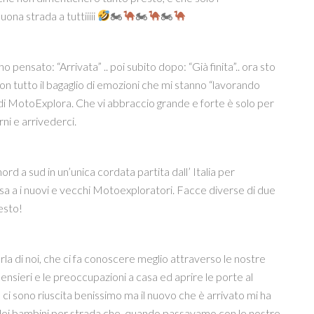
na strada a tuttiiiii
🏍
🏍
🏍
pensato: “Arrivata” .. poi subito dopo: “Già finita”.. ora sto
n tutto il bagaglio di emozioni che mi stanno “lavorando
 di MotoExplora. Che vi abbraccio grande e forte è solo per
rni e arrivederci.
d a sud in un’unica cordata partita dall’ Italia per
sa a i nuovi e vecchi Motoexploratori. Facce diverse di due
esto!
a di noi, che ci fa conoscere meglio attraverso le nostre
pensieri e le preoccupazioni a casa ed aprire le porte al
 ci sono riuscita benissimo ma il nuovo che è arrivato mi ha
uti dei bambini per strada che, quando passavamo con le nostre