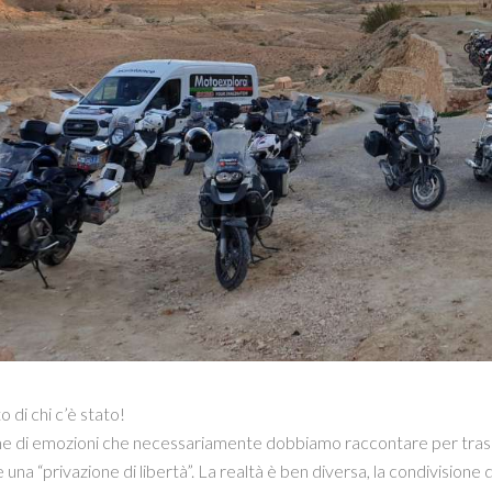
o di chi c’è stato!
e di emozioni che necessariamente dobbiamo raccontare per trasme
e una “privazione di libertà”. La realtà è ben diversa, la condivision