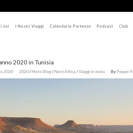
i noi
I Nostri Viaggi
Calendario Partenze
Podcast
Club
nno 2020 in Tunisia
io 2020
2020
/
Moto Blog
/
Nord Africa
/
Viaggi in moto
By
Peppe P