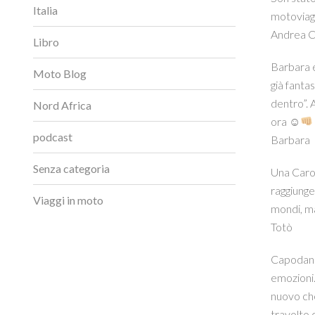
Italia
motoviag
Andrea 
Libro
Barbara e
Moto Blog
già fanta
dentro”. 
Nord Africa
ora ☺
podcast
Barbara
Senza categoria
Una Carov
raggiunge
Viaggi in moto
mondi, ma
Totò
Capodanno
emozioni.
nuovo che
travolto 