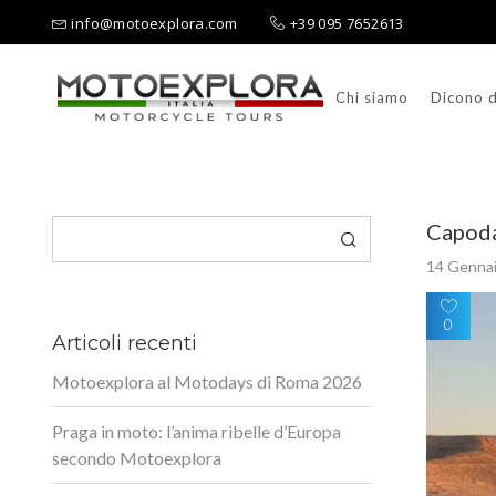
info@motoexplora.com
+39 095 7652613
Chi siamo
Dicono d
Ricerca per:
Cerca
Capoda
14 Genna
0
Articoli recenti
Motoexplora al Motodays di Roma 2026
Praga in moto: l’anima ribelle d’Europa
secondo Motoexplora