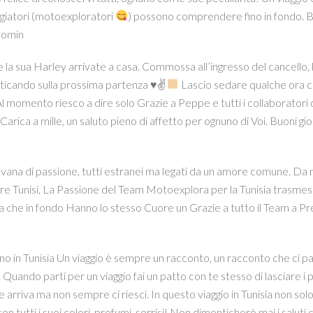
giatori (motoexploratori
) possono comprendere fino in fondo. Buo
Comin
 la sua Harley arrivate a casa. Commossa all’ingresso del cancello, ho 
sticando sulla prossima partenza ♥✌
Lascio sedare qualche ora co
Al momento riesco a dire solo Grazie a Peppe e tutti i collaboratori
Carica a mille, un saluto pieno di affetto per ognuno di Voi. Buoni gio
ana di passione, tutti estranei ma legati da un amore comune. Da nor
re Tunisi, La Passione del Team Motoexplora per la Tunisia trasmes
 che in fondo Hanno lo stesso Cuore un Grazie a tutto il Team a Pr
 in Tunisia Un viaggio è sempre un racconto, un racconto che ci parl
 Quando parti per un viaggio fai un patto con te stesso di lasciare i 
 arriva ma non sempre ci riesci. In questo viaggio in Tunisia non solo
con tutti i suoi colori, profumi, sorrisi! Non dimenticherò mai i sal