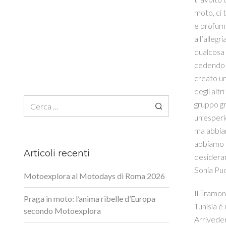
moto, ci 
e profuma
all’alleg
qualcosa 
cedendo i
creato un
degli alt
Ricerca per:
gruppo gr
un’esperi
ma abbia
abbiamo p
Articoli recenti
desiderar
Sonia Puc
Motoexplora al Motodays di Roma 2026
Il Tramont
Praga in moto: l’anima ribelle d’Europa
Tunisia è
secondo Motoexplora
Arriveder