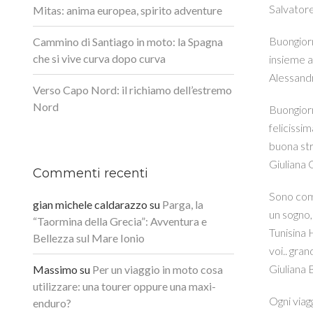
Salvator
Mitas: anima europea, spirito adventure
Buongiorn
Cammino di Santiago in moto: la Spagna
che si vive curva dopo curva
insieme a
Alessandr
Verso Capo Nord: il richiamo dell’estremo
Nord
Buongiorn
felicissi
buona str
Giuliana 
Commenti recenti
Sono com
gian michele caldarazzo
su
Parga, la
un sogno,
“Taormina della Grecia”: Avventura e
Tunisina 
Bellezza sul Mare Ionio
voi.. gra
Giuliana 
Massimo
su
Per un viaggio in moto cosa
utilizzare: una tourer oppure una maxi-
Ogni viag
enduro?