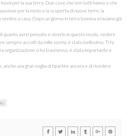
i hosni per la sua terra. Due cose che non tutti hanno e che
ssione per la moto e la scoperta di nuove terre, la
atto sentire a casa. Dopo un giorno in terra tunisina eravamo già
iù di quanto avrei pensato e viverlo in questo modo, vedere
 sempre accolti da mille sorrisi, è stato bellissimo. Ti fa
ostra organizzazione ci ha trasmesso, è stata importante e
 anche una gran voglia di ripartire ancora e di rivedere
oto