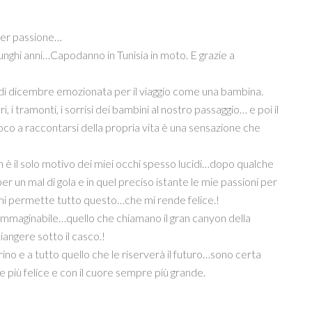
per passione…
lunghi anni…Capodanno in Tunisia in moto. E grazie a
a di dicembre emozionata per il viaggio come una bambina.
i, i tramonti, i sorrisi dei bambini al nostro passaggio… e poi il
fuoco a raccontarsi della propria vita è una sensazione che
n è il solo motivo dei miei occhi spesso lucidi…dopo qualche
per un mal di gola e in quel preciso istante le mie passioni per
e mi permette tutto questo…che mi rende felice.!
nimmaginabile…quello che chiamano il gran canyon della
piangere sotto il casco.!
ino e a tutto quello che le riserverà il futuro…sono certa
più felice e con il cuore sempre più grande.