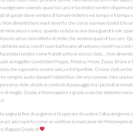
travolgevano volendo quasi toccarci e facendoci sentire dispensatori
ti di spezie dove sembra di tornare indietro nel tempo e il tempo s
ria. Non dimenticherò mai il deserto che con la sua maestosità ti fa 
di miracoloso e unico, quando seduta su una duna guardi il sole spari
l posto ad un cielo infinito di stelle che sembra quasi di toccare. Qu
’alchimia unica, i nostri cuori battevano all’unisono, i nostri raccont
ri facendoci sentire come fratelli sotto lo stesso cielo… Non diment
azie ai magnifici condottieri Peppe, Monica, Hosni, Zazza, Bruno e Ma
enza che sapevamo essere unica ed irripetibile. Ci sono stati anche
mo sempre avuto davanti l’obbiettivo che era comune: fare una
ercorso delle strade in contesti di paesaggio tra i più belli al m
e di meglio. Grazie a Motoexplora e grazie a noi che abbiamo messo
ci
o segna la fine di un giorno e fa sperare di vedere l’alba del giorno s
 un po’ più coperto come se sentisse la mancanza dei Motoexplorato
ci Ragazzi Grazie di