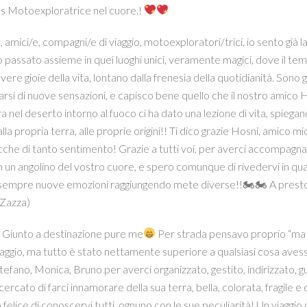
s Motoexploratrice nel cuore.!
 amici/e, compagni/e di viaggio, motoexploratori/trici, io sento già la 
assato assieme in quei luoghi unici, veramente magici, dove il t
 vere gioie della vita, lontano dalla frenesia della quotidianità. Sono g
arsi di nuove sensazioni, e capisco bene quello che il nostro amico 
ra nel deserto intorno al fuoco ci ha dato una lezione di vita, spi
la propria terra, alle proprie origini!! Ti dico grazie Hosni, amico mi
icche di tanto sentimento! Grazie a tutti voi, per averci accompagna
n un angolino del vostro cuore, e spero comunque di rivedervi in qua
sempre nuove emozioni raggiungendo mete diverse!!🏍🏍 A presto a
(Zazza)
 Giunto a destinazione pure me
Per strada pensavo proprio “ma è
aggio, ma tutto è stato nettamente superiore a qualsiasi cosa av
efano, Monica, Bruno per averci organizzato, gestito, indirizzato, 
ercato di farci innamorare della sua terra, bella, colorata, fragile e d
 felice di conoscervi tutti, ognuno con le sue peculiarità! Un viaggi