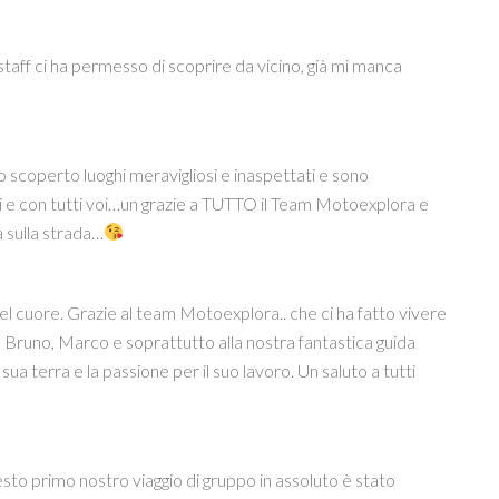
 staff ci ha permesso di scoprire da vicino, già mi manca
ho scoperto luoghi meravigliosi e inaspettati e sono
i e con tutti voi…un grazie a TUTTO il Team Motoexplora e
a sulla strada…
el cuore. Grazie al team Motoexplora.. che ci ha fatto vivere
, Bruno, Marco e soprattutto alla nostra fantastica guida
 terra e la passione per il suo lavoro. Un saluto a tutti
uesto primo nostro viaggio di gruppo in assoluto è stato