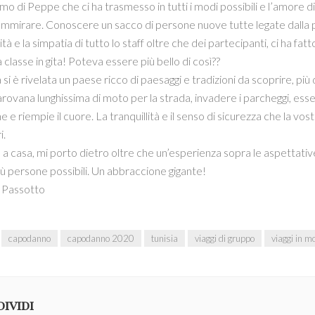
smo di Peppe che ci ha trasmesso in tutti i modi possibili e l’amore d
mmirare. Conoscere un sacco di persone nuove tutte legate dalla pa
ità e la simpatia di tutto lo staff oltre che dei partecipanti, ci ha f
classe in gita! Poteva essere più bello di così??
a si è rivelata un paese ricco di paesaggi e tradizioni da scoprire, p
rovana lunghissima di moto per la strada, invadere i parcheggi, essere
e e riempie il cuore. La tranquillità e il senso di sicurezza che la v
i.
a casa, mi porto dietro oltre che un’esperienza sopra le aspettative,
ù persone possibili. Un abbraccione gigante!
 Passotto
capodanno
capodanno 2020
tunisia
viaggi di gruppo
viaggi in m
ividi