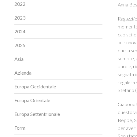
2022
Anna Bes
2023
Ragazzi/e,
momento p
2024
capisci le
un rinnov
2025
quella se
sempre, al
Asia
parole, r
Azienda
segnata i
regalerà 
Europa Occidentale
Stefano 
Europa Orientale
Ciaoooo!
questo vi
Europa Settentrionale
Beppe, St
Form
per aver c
Son stato