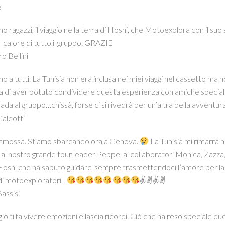
e
o ragazzi, il viaggio nella terra di Hosni, che Motoexplora con il suo
l calore di tutto il gruppo. GRAZIE
o Bellini
o a tutti. La Tunisia non era inclusa nei miei viaggi nel cassetto ma 
ma di aver potuto condividere questa esperienza con amiche special
ada al gruppo…chissà, forse ci si rivedrà per un’altra bella avventur
Galeotti
mossa. Stiamo sbarcando ora a Genova.
La Tunisia mi rimarrà n
 al nostro grande tour leader Peppe, ai collaboratori Monica, Zazza
Hosni che ha saputo guidarci sempre trasmettendoci l’amore per la sua
ndi motoexploratori !
✌✌✌✌
Bassisi
gio ti fa vivere emozioni e lascia ricordi. Ciò che ha reso speciale q