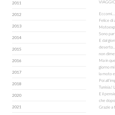
VIAGGIO
2011
Eccomi…so
2012
Felice di
2013
Motoexpl
Sono part
2014
E dal gior
deserto… 
2015
non dimen
Ma in que
2016
giorno mi 
2017
la moto e
Poi all’i
2018
Tunisia.! 
E il pens
2020
che dopo 
2021
Grazie a 