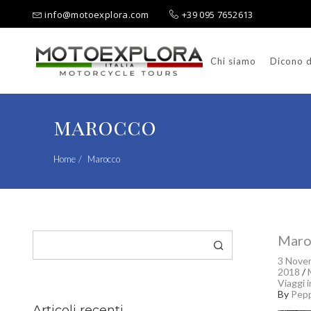
info@motoexplora.com
+39 095 7652613
Chi siamo
Dicono d
Ricerca per:
marocco
Home
Marocco
Cerca
Maro
3 Nove
2018
/
Viaggi 
By
Pep
Articoli recenti