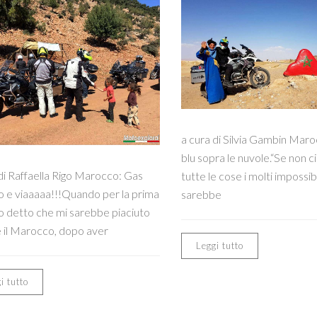
a cura di Silvia Gambin Marocc
blu sopra le nuvole.“Se non ci
di Raffaella Rigo Marocco: Gas
tutte le cose i molti impossibil
o e viaaaaa!!!Quando per la prima
sarebbe
o detto che mi sarebbe piaciuto
e il Marocco, dopo aver
Leggi tutto
i tutto