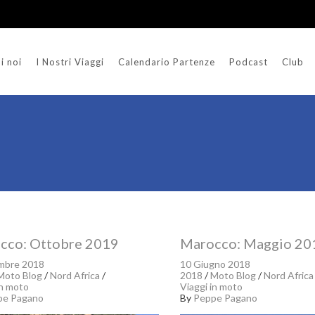
i noi
I Nostri Viaggi
Calendario Partenze
Podcast
Club
cco: Ottobre 2019
Marocco: Maggio 20
mbre 2018
10 Giugno 2018
Moto Blog
/
Nord Africa
/
2018
/
Moto Blog
/
Nord Africa
in moto
Viaggi in moto
pe Pagano
By
Peppe Pagano