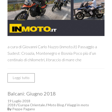
a cura di Giovanni Carlo Nuzzo (inmoto.it) Passaggio a
Sudest: Croazia, Montenegro e Bosnia Poco più d’un
centinaio di chilometri, il braccio di mare che
Leggi tutto
Balcani: Giugno 2018
19 Luglio 2018
2018
/
Europa Orientale
/
Moto Blog
/
Viaggi in moto
By
Peppe Pagano