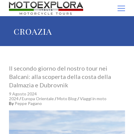
Ricerca per:
croazia
Il secondo giorno del nostro tour nei
Balcani: alla scoperta della costa della
Dalmazia e Dubrovnik
9 Agosto 2024
2024
/
Europa Orientale
/
Moto Blog
/
Viaggi in moto
By
Peppe Pagano