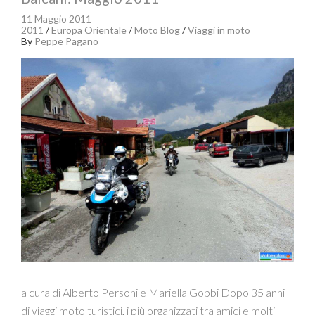
11 Maggio 2011
2011
/
Europa Orientale
/
Moto Blog
/
Viaggi in moto
By
Peppe Pagano
a cura di Alberto Personi e Mariella Gobbi Dopo 35 anni
di viaggi moto turistici, i più organizzati tra amici e molti