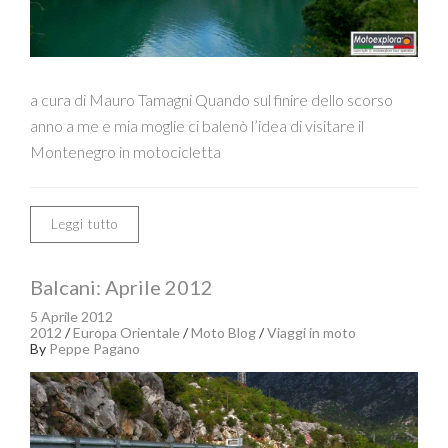
a cura di Mauro Tamagni Quando sul finire dello scorso
anno a me e mia moglie ci balenò l’idea di visitare il
Montenegro in motocicletta
Leggi tutto
Balcani: Aprile 2012
5 Aprile 2012
2012
/
Europa Orientale
/
Moto Blog
/
Viaggi in moto
By
Peppe Pagano