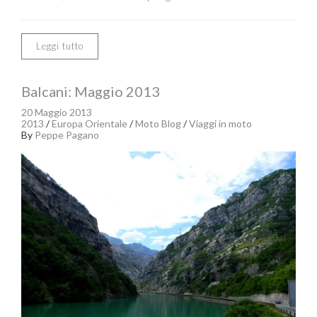
Leggi tutto
Balcani: Maggio 2013
20 Maggio 2013
2013
/
Europa Orientale
/
Moto Blog
/
Viaggi in moto
By
Peppe Pagano