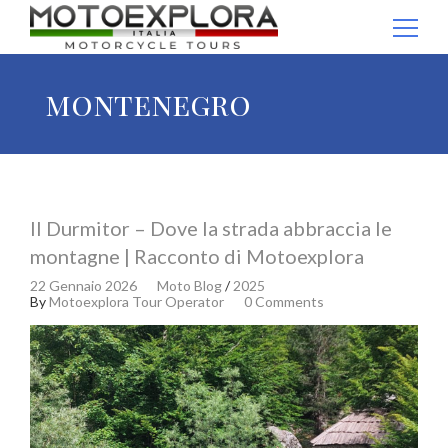
Ricerca per:
montenegro
Il Durmitor – Dove la strada abbraccia le
montagne | Racconto di Motoexplora
22 Gennaio 2026
Moto Blog
/
2025
By
Motoexplora Tour Operator
0 Comments