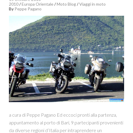
2010
/
Europa Orientale
/
Moto Blog
/
Viaggi in moto
By
Peppe Pagano
a cura di Peppe Pagano Ed eccoci pronti alla partenza,
appuntamento al porto di Bari, 9 partecipanti provenienti
da diverse regioni d’Italia per intraprendere un