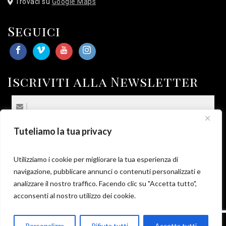
Trovaci su
Google Maps
Seguici
Iscriviti alla Newsletter
Tuteliamo la tua privacy
(*) Sottoscrivo la
Privacy Policy
.
*
Utilizziamo i cookie per migliorare la tua esperienza di
navigazione, pubblicare annunci o contenuti personalizzati e
analizzare il nostro traffico. Facendo clic su "Accetta tutto",
acconsenti al nostro utilizzo dei cookie.
Parla con Motoexplora
Personalizza
Rifiuta tutti
Accetta tutti