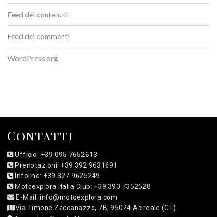
Feed dei contenuti
Feed dei commenti
WordPress.org
Contatti
Ufficio: +39 095 7652613
Prenotazioni: +39 392 9631691
Infoline: +39 327 9625249
Motoexplora Italia Club: +39 393 7352528
E-Mail: info@motoexplora.com
Via Timone Zaccanazzo, 7B, 95024 Acireale (CT)