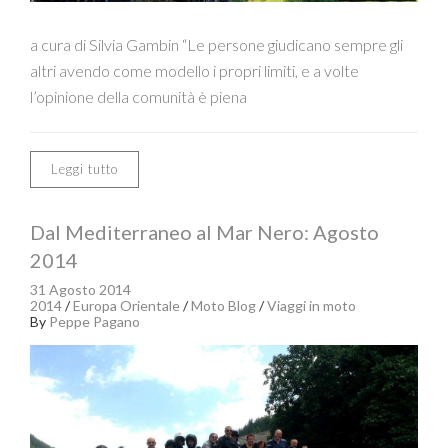
a cura di Silvia Gambin “Le persone giudicano sempre gli
altri avendo come modello i propri limiti, e a volte
l’opinione della comunità è piena
Leggi tutto
Dal Mediterraneo al Mar Nero: Agosto
2014
31 Agosto 2014
2014
/
Europa Orientale
/
Moto Blog
/
Viaggi in moto
By
Peppe Pagano