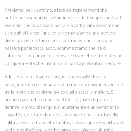
Proviamo, per un attimo, a fare dei ragionamenti che
potrebbero sembrare un tantino azzardati: supponiamo, ad
esempio, che ci piaccia la pasta alla carbonara, insomma ne
siamo ghiotti e ogni qual volta ne mangiamo una ci sembra
diversa, o per cottura o per i tanti motivi che ci possono
passare per la testa, ecco, scommettiamo che, se ci
soffermassimo, un poco a pensare ci verrebbe in mente quella
li, di quella volta che, insomma, la nostra preferita di sempre.
Adesso, e con i dovuti distinguo e, non voglio di certo
paragonare una carbonara ad una moto, proviamo a pensare
tra le moto che abbiamo avuto qual è stata la migliore. Si,
proprio quella che ci dava quel feeling giusto da poterla
definire la moto di sempre. Naturalmente è un sentimento
soggettivo, dettato da un sessantenne e non si tratta della
solita prova su strada effettuata da chissà quale esperto, del
resto, per giudicare la carbonara che ci piace di più mica