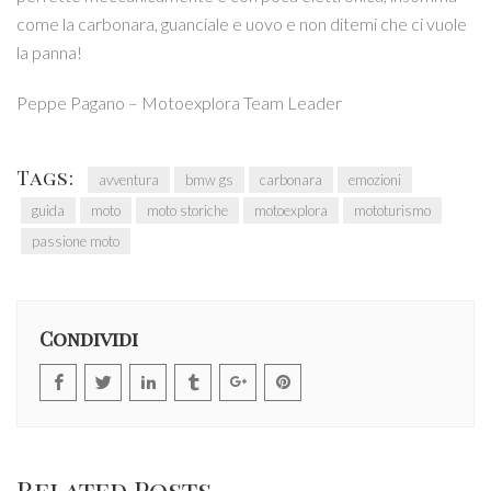
come la carbonara, guanciale e uovo e non ditemi che ci vuole
la panna!
Peppe Pagano – Motoexplora Team Leader
Tags:
avventura
bmw gs
carbonara
emozioni
guida
moto
moto storiche
motoexplora
mototurismo
passione moto
Condividi
Related Posts