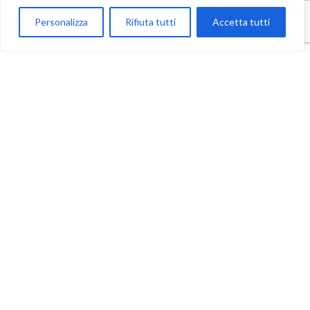
Parla con Motoexplora
Personalizza
Rifiuta tutti
Accetta tutti
Open chaty
Contatti
Ufficio: +39 095 7652613
Prenotazioni: +39 392 9631691
Infoline: +39 327 9625249
Motoexplora Italia Club: +39 393 7352528
E-Mail: info@motoexplora.com
Via Timone Zaccanazzo, 7B, 95024 Acireale (CT)
Trovaci su
Google Maps
Seguici
Iscriviti alla Newsletter