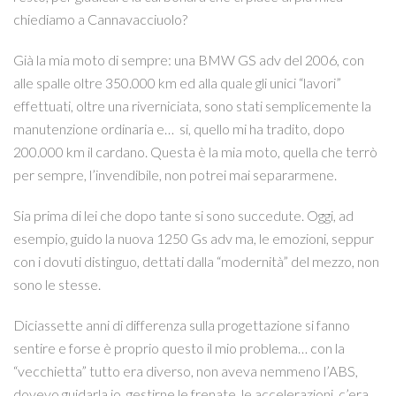
chiediamo a Cannavacciuolo?
Già la mia moto di sempre: una BMW GS adv del 2006, con
alle spalle oltre 350.000 km ed alla quale gli unici “lavori”
effettuati, oltre una riverniciata, sono stati semplicemente la
manutenzione ordinaria e… si, quello mi ha tradito, dopo
200.000 km il cardano. Questa è la mia moto, quella che terrò
per sempre, l’invendibile, non potrei mai separarmene.
Sia prima di lei che dopo tante si sono succedute. Oggi, ad
esempio, guido la nuova 1250 Gs adv ma, le emozioni, seppur
con i dovuti distinguo, dettati dalla “modernità” del mezzo, non
sono le stesse.
Diciassette anni di differenza sulla progettazione si fanno
sentire e forse è proprio questo il mio problema… con la
“vecchietta” tutto era diverso, non aveva nemmeno l’ABS,
dovevo guidarla io, gestirne le frenate, le accelerazioni, c’era