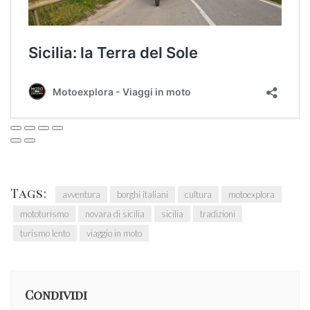
Tags:
avventura
borghi italiani
cultura
motoexplora
mototurismo
novara di sicilia
sicilia
tradizioni
turismo lento
viaggio in moto
Condividi