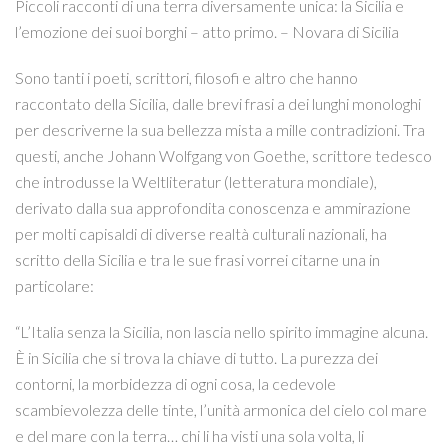
Piccoli racconti di una terra diversamente unica: la Sicilia e
l’emozione dei suoi borghi – atto primo. – Novara di Sicilia
Sono tanti i poeti, scrittori, filosofi e altro che hanno
raccontato della Sicilia, dalle brevi frasi a dei lunghi monologhi
per descriverne la sua bellezza mista a mille contradizioni. Tra
questi, anche Johann Wolfgang von Goethe, scrittore tedesco
che introdusse la Weltliteratur (letteratura mondiale),
derivato dalla sua approfondita conoscenza e ammirazione
per molti capisaldi di diverse realtà culturali nazionali, ha
scritto della Sicilia e tra le sue frasi vorrei citarne una in
particolare:
“L’Italia senza la Sicilia, non lascia nello spirito immagine alcuna.
È in Sicilia che si trova la chiave di tutto. La purezza dei
contorni, la morbidezza di ogni cosa, la cedevole
scambievolezza delle tinte, l’unità armonica del cielo col mare
e del mare con la terra… chi li ha visti una sola volta, li