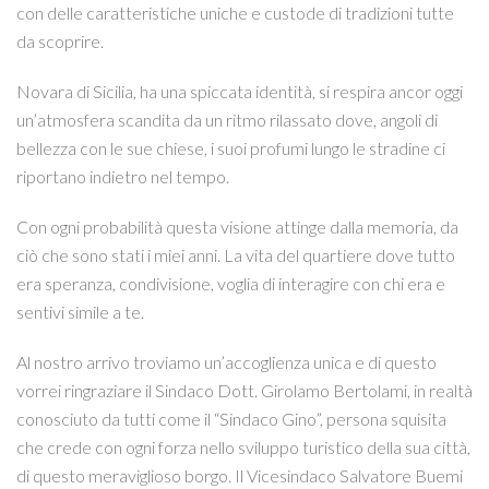
con delle caratteristiche uniche e custode di tradizioni tutte
da scoprire.
Novara di Sicilia, ha una spiccata identità, si respira ancor oggi
un’atmosfera scandita da un ritmo rilassato dove, angoli di
bellezza con le sue chiese, i suoi profumi lungo le stradine ci
riportano indietro nel tempo.
Con ogni probabilità questa visione attinge dalla memoria, da
ciò che sono stati i miei anni. La vita del quartiere dove tutto
era speranza, condivisione, voglia di interagire con chi era e
sentivi simile a te.
Al nostro arrivo troviamo un’accoglienza unica e di questo
vorrei ringraziare il Sindaco Dott. Girolamo Bertolami, in realtà
conosciuto da tutti come il “Sindaco Gino”, persona squisita
che crede con ogni forza nello sviluppo turistico della sua città,
di questo meraviglioso borgo. Il Vicesindaco Salvatore Buemi