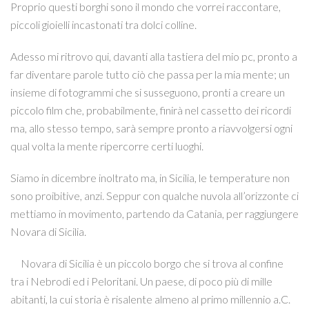
Proprio questi borghi sono il mondo che vorrei raccontare,
piccoli gioielli incastonati tra dolci colline.
Adesso mi ritrovo qui, davanti alla tastiera del mio pc, pronto a
far diventare parole tutto ciò che passa per la mia mente; un
insieme di fotogrammi che si susseguono, pronti a creare un
piccolo film che, probabilmente, finirà nel cassetto dei ricordi
ma, allo stesso tempo, sarà sempre pronto a riavvolgersi ogni
qual volta la mente ripercorre certi luoghi.
Siamo in dicembre inoltrato ma, in Sicilia, le temperature non
sono proibitive, anzi. Seppur con qualche nuvola all’orizzonte ci
mettiamo in movimento, partendo da Catania, per raggiungere
Novara di Sicilia.
Novara di Sicilia è un piccolo borgo che si trova al confine
tra i Nebrodi ed i Peloritani. Un paese, di poco più di mille
abitanti, la cui storia è risalente almeno al primo millennio a.C.