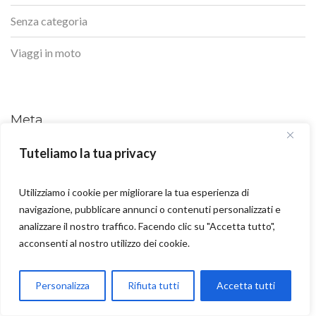
Senza categoria
Viaggi in moto
Meta
Accedi
Tuteliamo la tua privacy
Feed dei contenuti
Utilizziamo i cookie per migliorare la tua esperienza di
navigazione, pubblicare annunci o contenuti personalizzati e
Feed dei commenti
analizzare il nostro traffico. Facendo clic su "Accetta tutto",
acconsenti al nostro utilizzo dei cookie.
WordPress.org
Parla con Motoexplora
Personalizza
Rifiuta tutti
Accetta tutti
Open chaty