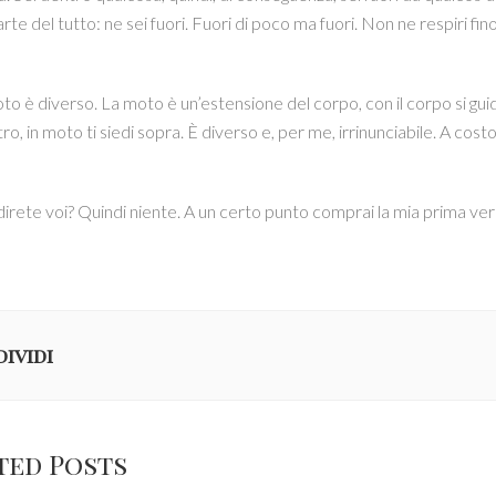
arte del tutto: ne sei fuori. Fuori di poco ma fuori. Non ne respiri f
o è diverso. La moto è un’estensione del corpo, con il corpo si guida e
ro, in moto ti siedi sopra. È diverso e, per me, irrinunciabile. A costo
 direte voi? Quindi niente. A un certo punto comprai la mia prima vera
ividi
ted Posts