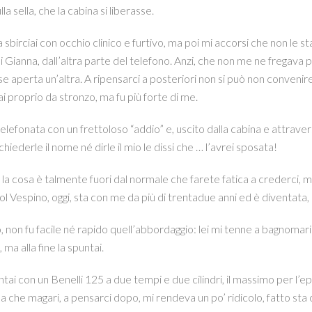
lla sella, che la cabina si liberasse.
 la sbirciai con occhio clinico e furtivo, ma poi mi accorsi che non le s
di Gianna, dall’altra parte del telefono. Anzi, che non me ne fregava 
se aperta un’altra. A ripensarci a posteriori non si può non convenire
 proprio da stronzo, ma fu più forte di me.
 telefonata con un frettoloso “addio” e, uscito dalla cabina e attraver
iederle il nome né dirle il mio le dissi che … l’avrei sposata!
o, la cosa è talmente fuori dal normale che farete fatica a crederci, 
ol Vespino, oggi, sta con me da più di trentadue anni ed è diventata, s
, non fu facile né rapido quell’abbordaggio: lei mi tenne a bagnomaria 
, ma alla fine la spuntai.
tai con un Benelli 125 a due tempi e due cilindri, il massimo per l’ep
sa che magari, a pensarci dopo, mi rendeva un po’ ridicolo, fatto sta ch