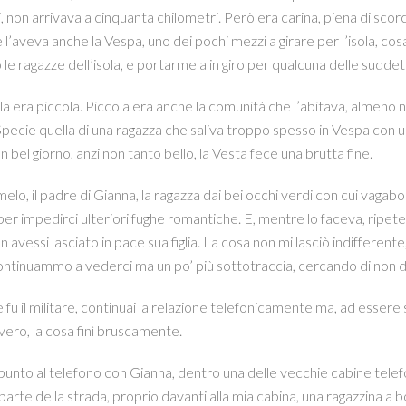
i, non arrivava a cinquanta chilometri. Però era carina, piena di scor
 l’aveva anche la Vespa, uno dei pochi mezzi a girare per l’isola, cos
le ragazze dell’isola, e portarmela in giro per qualcuna delle suddet
ola era piccola. Piccola era anche la comunità che l’abitava, almeno
 Specie quella di una ragazza che saliva troppo spesso in Vespa con un 
n bel giorno, anzi non tanto bello, la Vesta fece una brutta fine.
lo, il padre di Gianna, la ragazza dai bei occhi verdi con cui vagabo
per impedirci ulteriori fughe romantiche. E, mentre lo faceva, ripet
n avessi lasciato in pace sua figlia. La cosa non mi lasciò indifferente
ntinuammo a vederci ma un po’ più sottotraccia, cercando di non d
e fu il militare, continuai la relazione telefonicamente ma, ad essere
vero, la cosa finì bruscamente.
unto al telefono con Gianna, dentro una delle vecchie cabine tele
 parte della strada, proprio davanti alla mia cabina, una ragazzina a b