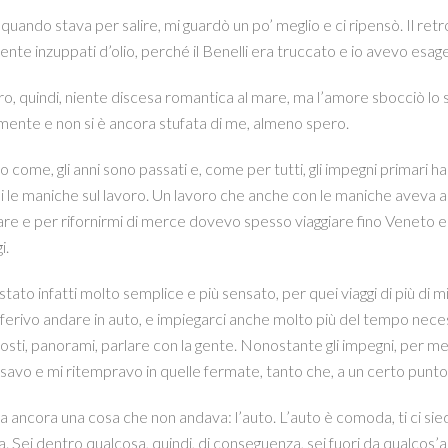
 quando stava per salire, mi guardò un po’ meglio e ci ripensò. Il re
ente inzuppati d’olio, perché il Benelli era truccato e io avevo esager
ro, quindi, niente discesa romantica al mare, ma l’amore sbocciò lo s
ente e non si è ancora stufata di me, almeno spero.
so come, gli anni sono passati e, come per tutti, gli impegni primari h
 le maniche sul lavoro. Un lavoro che anche con le maniche aveva a c
are e per rifornirmi di merce dovevo spesso viaggiare fino Veneto e i
i.
tato infatti molto semplice e più sensato, per quei viaggi di più di 
ferivo andare in auto, e impiegarci anche molto più del tempo necessa
sti, panorami, parlare con la gente. Nonostante gli impegni, per m
osavo e mi ritempravo in quelle fermate, tanto che, a un certo punto, d
a ancora una cosa che non andava: l’auto. L’auto è comoda, ti ci siedi,
. Sei dentro qualcosa, quindi, di conseguenza, sei fuori da qualcos’alt