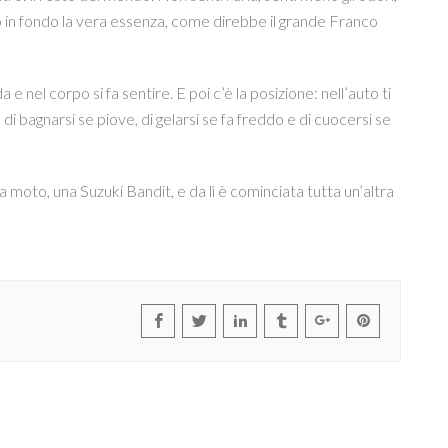
ino in fondo la vera essenza, come direbbe il grande Franco
 nel corpo si fa sentire. E poi c’è la posizione: nell’auto ti
 di bagnarsi se piove, di gelarsi se fa freddo e di cuocersi se
 moto, una Suzuki Bandit, e da lì è cominciata tutta un’altra