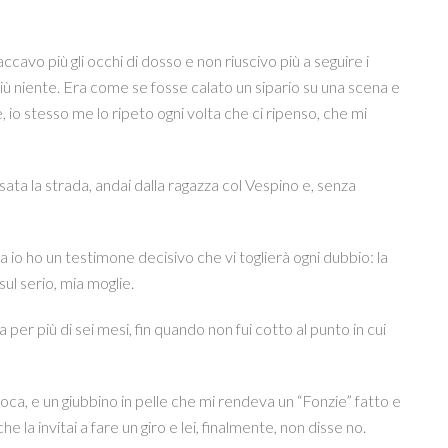
taccavo più gli occhi di dosso e non riuscivo più a seguire i
più niente. Era come se fosse calato un sipario su una scena e
, io stesso me lo ripeto ogni volta che ci ripenso, che mi
sata la strada, andai dalla ragazza col Vespino e, senza
ma io ho un testimone decisivo che vi toglierà ogni dubbio: la
ul serio, mia moglie.
per più di sei mesi, fin quando non fui cotto al punto in cui
oca, e un giubbino in pelle che mi rendeva un “Fonzie” fatto e
e la invitai a fare un giro e lei, finalmente, non disse no.