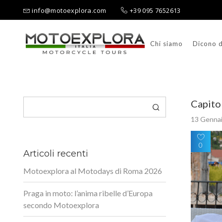
info@motoexplora.com
+39 095 7652613
Chi siamo
Dicono d
Ricerca per:
Cerca
Capitol
13 Genna
0
Articoli recenti
Motoexplora al Motodays di Roma 2026
Praga in moto: l’anima ribelle d’Europa
secondo Motoexplora