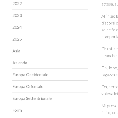
2022
attesa, su
2023
All’inizio
discorsi 
2024
se ne fos
comportai
2025
Chiusi la
Asia
neanche ch
Azienda
E sì, lo s
Europa Occidentale
ragazza c
Europa Orientale
Oh, certo
voleva lei
Europa Settentrionale
Mi presen
Form
finito, co