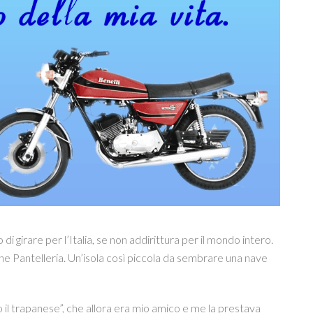
di girare per l’Italia, se non addirittura per il mondo intero.
nfine Pantelleria. Un’isola così piccola da sembrare una nave
cio il trapanese”, che allora era mio amico e me la prestava