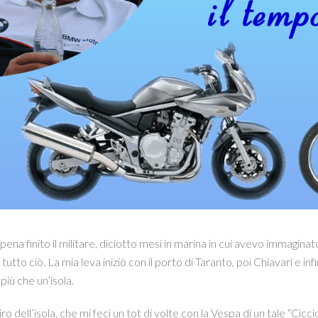
na finito il militare, diciotto mesi in marina in cui avevo immaginato 
tutto ciò. La mia leva iniziò con il porto di Taranto, poi Chiavari e i
più che un’isola.
iro dell’isola, che mi feci un tot di volte con la Vespa di un tale “Cic