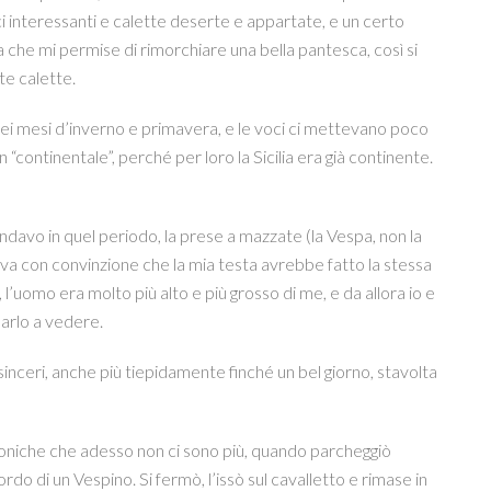
ci interessanti e calette deserte e appartate, e un certo
a che mi permise di rimorchiare una bella pantesca, così si
te calette.
 nei mesi d’inverno e primavera, e le voci ci mettevano poco
“continentale”, perché per loro la Sicilia era già continente.
ndavo in quel periodo, la prese a mazzate (la Vespa, non la
eva con convinzione che la mia testa avrebbe fatto la stessa
, l’uomo era molto più alto e più grosso di me, e da allora io e
arlo a vedere.
 sinceri, anche più tiepidamente finché un bel giorno, stavolta
foniche che adesso non ci sono più, quando parcheggiò
ordo di un Vespino. Si fermò, l’issò sul cavalletto e rimase in