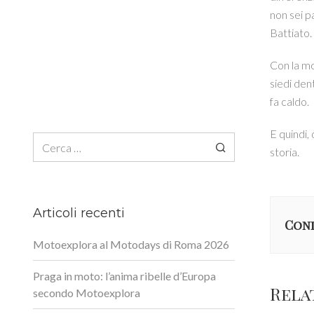
non sei p
Battiato.
Con la mot
siedi dent
fa caldo.
E quindi,
Ricerca per:
storia.
Articoli recenti
Cond
Motoexplora al Motodays di Roma 2026
Praga in moto: l’anima ribelle d’Europa
Rela
secondo Motoexplora