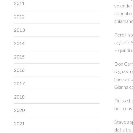
2011
volentier
appeal ce
2012
chiamano 
2013
Però l’is
a girare.
2014
E quindi u
2015
Don Carme
2016
ragazza) 
fine se no
2017
Gianna co
2018
Finito ch
bello dav
2020
Stavo app
2021
dall’altra