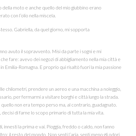
tro della moto e anche quello del mio giubbino erano
ato con l’olio nella miscela.
tesso. Gabriella, da quel giorno, mi sopporta
anno avuto il sopravvento. Misi da parte i sogni e mi
he fare: avevo dei negozi di abbigliamento nella mia città e
n Emilia-Romagna. E proprio qui risaltò fuori la mia passione
mille chilometri, prendere un aereo e una macchina a noleggio,
rio, per fermarmi a visitare borghi e città lungo la strada.
e quello non era tempo perso ma, al contrario, guadagnato.
ecisi di farne lo scopo primario di tutta la mia vita.
 innesti la prima e vai. Pioggia, freddo o caldo, non fanno
ro: il resto del mondo. Non senti l’aria, senti meno gli odori,