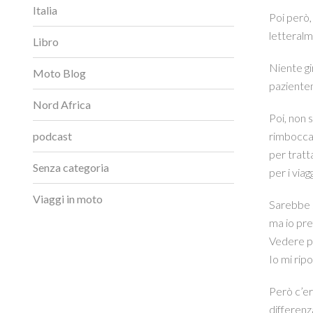
Italia
Poi però,
letteralm
Libro
Niente gi
Moto Blog
pazientem
Nord Africa
Poi, non 
podcast
rimboccai
per tratt
Senza categoria
per i viagg
Viaggi in moto
Sarebbe s
ma io pre
Vedere po
Io mi rip
Però c’er
differenza