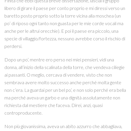
Finita che ebbi questa breve dissertazione, lasciai il gruppo
libero di girare il paese per conto proprio e mi diressi verso un
baretto posto proprio sotto la torre vicina alla moschea (un
po’ di riposo ogni tanto non guasta per le mie corde vocali ma
anche per le altrui orecchie). E poi il paese era piccolo, una
specie di villaggio/fortezza, nessuno avrebbe corso il rischio di
perdersi.
Dopo un po’, mentre ero perso nei miei pensieri, vidi una
donna, all’inizio della scalinata della torre, che vendeva ciliegie
ai passanti. O meglio, cercava di vendere, visto che non
sembrava avere molto successo anche perché molta gente
non c’era. La guardai per un bel po’, e non solo perché era bella
ma perché aveva un garbo e una dignità assolutamente non
richiesta dal mestiere che faceva. Direi, anzi, quasi
controproducente.
Non più giovanissima, aveva un abito azzurro che abbagliava,