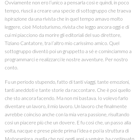
Ovviamente non ero l’unico a pensarla così e quindi, in poco
tempo, riuscii a creare una specie di sottogruppo che traeva
ispirazione da una rivista che in quel tempo amavo molto
leggere, cioè Mototurismo, rivista che leggo ancora oggi e di
cui mi piacciono da morire gli editoriali del suo direttore,
Tiziano Cantatore, tra l’altro mio carissimo amico. Quel
sottogruppo diventò poi un gruppetto a sé e cominciammo a
programmarci e realizzarci le nostre avventure. Per nostro
conto.
Fu un periodo stupendo, fatto di tanti viaggi, tante emozioni,
tanti aneddoti e tante storie da raccontare. Che è poi quello
che sto ancora facendo. Ma non mi bastava. Io volevo farlo
diventare un lavoro, il mio lavoro. Un lavoro che finalmente
avrebbe coinciso anche con la mia vera passione, risultando
così un piacere più che un dovere. E fu così che, un passo alla
volta, nacque e prese piede prima l’idea e poi la struttura di
Motoexplora, quella che poi, negli anni a seguire, ha continuato