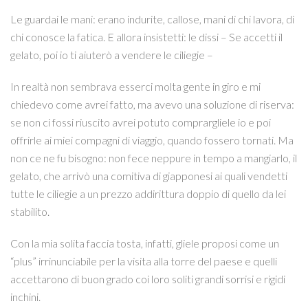
Le guardai le mani: erano indurite, callose, mani di chi lavora, di
chi conosce la fatica. E allora insistetti: le dissi – Se accetti il
gelato, poi io ti aiuterò a vendere le ciliegie –
In realtà non sembrava esserci molta gente in giro e mi
chiedevo come avrei fatto, ma avevo una soluzione di riserva:
se non ci fossi riuscito avrei potuto comprargliele io e poi
offrirle ai miei compagni di viaggio, quando fossero tornati. Ma
non ce ne fu bisogno: non fece neppure in tempo a mangiarlo, il
gelato, che arrivò una comitiva di giapponesi ai quali vendetti
tutte le ciliegie a un prezzo addirittura doppio di quello da lei
stabilito.
Con la mia solita faccia tosta, infatti, gliele proposi come un
“plus” irrinunciabile per la visita alla torre del paese e quelli
accettarono di buon grado coi loro soliti grandi sorrisi e rigidi
inchini.