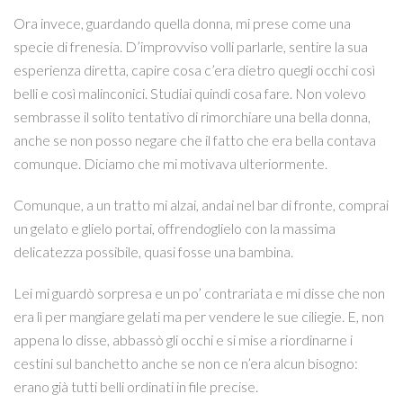
Ora invece, guardando quella donna, mi prese come una
specie di frenesia. D’improvviso volli parlarle, sentire la sua
esperienza diretta, capire cosa c’era dietro quegli occhi così
belli e così malinconici. Studiai quindi cosa fare. Non volevo
sembrasse il solito tentativo di rimorchiare una bella donna,
anche se non posso negare che il fatto che era bella contava
comunque. Diciamo che mi motivava ulteriormente.
Comunque, a un tratto mi alzai, andai nel bar di fronte, comprai
un gelato e glielo portai, offrendoglielo con la massima
delicatezza possibile, quasi fosse una bambina.
Lei mi guardò sorpresa e un po’ contrariata e mi disse che non
era lì per mangiare gelati ma per vendere le sue ciliegie. E, non
appena lo disse, abbassò gli occhi e si mise a riordinarne i
cestini sul banchetto anche se non ce n’era alcun bisogno:
erano già tutti belli ordinati in file precise.