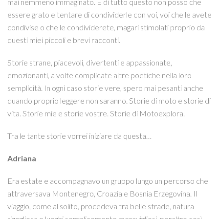
mai nemmeno immaginato. E di tutto questo non posso che
essere grato e tentare di condividerle con voi, voi che le avete
condivise o che le condividerete, magari stimolati proprio da
questi miei piccoli e brevi racconti.
Storie strane, piacevoli, divertenti e appassionate,
emozionanti, a volte complicate altre poetiche nella loro
semplicità. In ogni caso storie vere, spero mai pesanti anche
quando proprio leggere non saranno. Storie di moto e storie di
vita. Storie mie e storie vostre. Storie di Motoexplora.
Tra le tante storie vorrei iniziare da questa…
Adriana
Era estate e accompagnavo un gruppo lungo un percorso che
attraversava Montenegro, Croazia e Bosnia Erzegovina. Il
viaggio, come al solito, procedeva tra belle strade, natura
rigogliosa e luoghi semplicemente meravigliosi, peraltro così