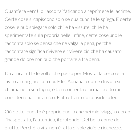
Quant’era vero! Io l’ascoltai faticando a reprimere le lacrime.
Certe cose si capiscono solo se qualcuno te le spiega. E certe
cose le può spiegare solo chi le ha vissute, chi le ha
sperimentate sulla propria pelle. Infine, certe cose uno le
racconta solo se pensa che ne valga la pena, perché
raccontare significa rivivere e rivivere ciò che ha causato
grande dolore non può che portare altra pena.
Da allora tutte le volte che passo per Mostar la cerco e la
invito a mangiare con noi. E lei, Adriana o come diavolo si
chiama nella sua lingua, è ben contenta e ormai credo mi
consideri quasi un amico. E altrettanto io considero lei.
Ciò detto, questo è proprio quello che nei miei viaggi io cerco:
l’inaspettato, l’autentico, il profondo. Del bello come del
brutto. Perché la vita non è fatta di sole gioie e ricchezze.