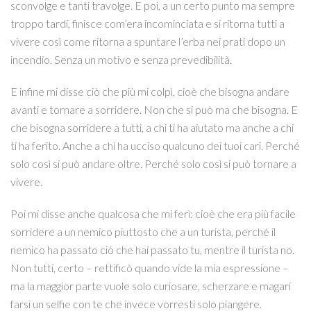
sconvolge e tanti travolge. E poi, a un certo punto ma sempre
troppo tardi, finisce com’era incominciata e si ritorna tutti a
vivere così come ritorna a spuntare l’erba nei prati dopo un
incendio. Senza un motivo e senza prevedibilità.
E infine mi disse ciò che più mi colpì, cioè che bisogna andare
avanti e tornare a sorridere. Non che si può ma che bisogna. E
che bisogna sorridere a tutti, a chi ti ha aiutato ma anche a chi
ti ha ferito. Anche a chi ha ucciso qualcuno dei tuoi cari. Perché
solo così si può andare oltre. Perché solo così si può tornare a
vivere.
Poi mi disse anche qualcosa che mi ferì: cioè che era più facile
sorridere a un nemico piuttosto che a un turista, perché il
nemico ha passato ciò che hai passato tu, mentre il turista no.
Non tutti, certo – rettificò quando vide la mia espressione –
ma la maggior parte vuole solo curiosare, scherzare e magari
farsi un selfie con te che invece vorresti solo piangere.