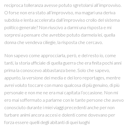
reciproca tolleranza avesse potuto sgretolarsi all’improvviso.
O forse non era stato all’improvviso, ma magari una deriva
subdola e lenta accelerata dall’improvviso crollo del sistema
politico generale? Non riuscivo a darmi una risposta e mi
sorpresi a pensare che avrebbe potuto darmela lei, quella
donna che vendeva ciliegie, la risposta che cercavo.
Non sapevo come approcciarla, però, e del resto io, come
tanti, la storia ufficiale di quella guerra che era finita pochi anni
prima la conoscevo abbastanza bene. Solo che sapevo,
appunto, la versione dei media e dei loro reportages, mentre
avrei voluto toccare con mano qualcosa di più genuino, di più
personale e non me ne era mai capitata l’occasione. Non mi
ero mai soffermato a parlarne con le tante persone che avevo
conosciuto durante i miei viaggi precedenti anche per non
turbare animi ancora accesi e dolenti come dovevano per
forza essere quelli degli abitanti di quei luoghi