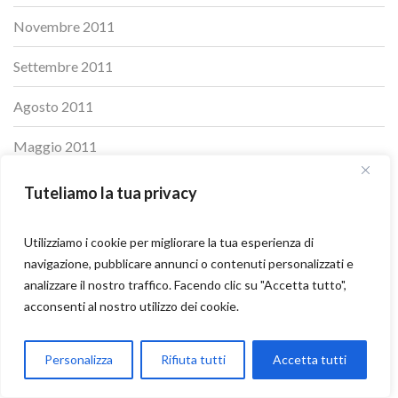
Novembre 2011
Settembre 2011
Agosto 2011
Maggio 2011
Aprile 2011
Tuteliamo la tua privacy
Ottobre 2010
Utilizziamo i cookie per migliorare la tua esperienza di
navigazione, pubblicare annunci o contenuti personalizzati e
Luglio 2010
analizzare il nostro traffico. Facendo clic su "Accetta tutto",
Aprile 2010
acconsenti al nostro utilizzo dei cookie.
Ottobre 2009
Parla con Motoexplora
Personalizza
Rifiuta tutti
Accetta tutti
Open chaty
Maggio 2009