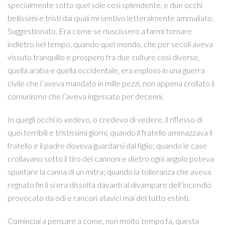
specialmente sotto quel sole così splendente, e due occhi
bellissimi e tristi dai quali mi sentivo letteralmente ammaliato.
Suggestionato. Era come se riuscissero a farmi tornare
indietro nel tempo, quando quel mondo, che per secoli aveva
vissuto tranquillo e prospero fra due culture così diverse,
quella araba e quella occidentale, era esploso in una guerra
civile che l’aveva mandato in mille pezzi, non appena crollato il
comunismo che l’aveva ingessato per decenni.
In quegli occhi io vedevo, o credevo di vedere, il riflesso di
quei terribili e tristissimi giorni, quando il fratello ammazzava il
fratello e il padre doveva guardarsi dal figlio; quando le case
crollavano sotto il tiro dei cannoni e dietro ogni angolo poteva
spuntare la canna di un mitra; quando la tolleranza che aveva
regnato fin lì si era dissolta davanti al divampare dell’incendio
provocato da odi e rancori atavici mai del tutto estinti.
Cominciai a pensare a come, non molto tempo fa, questa