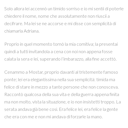
Solo allora lei accennò un timido sorriso e io mi sentii di poterle
chiedere il nome, nome che assolutamente non riuscii a
decifrare. Ma lei se ne accorse e mi disse con semplicità di
chiamarla Adriana.
Proprio in quel momento tornò la mia comitiva; la presentai
quindi a tutti invitandola a cena con noi non appena fosse
calata la sera e lei, superando l’imbarazzo, alla fine accettò.
Cenammo a Mostar, proprio davanti al tristemente famoso
ponte; lei era elegantissima nella sua semplicità: timida ma
felice di stare in mezzo a tante persone che non conosceva.
Raccontò qualcosa della sua vita e della guerra appena finita
ma non molto, vista la situazione, e io non insistetti troppo. La
serata andava già bene così. Era felice lei, era felice la gente
che era con me e non mi andava di forzarle la mano.