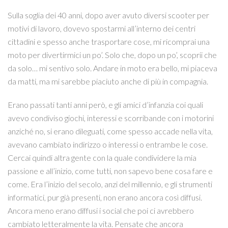
Sulla soglia dei 40 anni, dopo aver avuto diversi scooter per
motivi di lavoro, dovevo spostarmi all’interno dei centri
cittadini e spesso anche trasportare cose, mi ricomprai una
moto per divertirmici un po’. Solo che, dopo un po’, scoprii che
da solo… mi sentivo solo. Andare in moto era bello, mi piaceva
da matti, ma mi sarebbe piaciuto anche di più in compagnia.
Erano passati tanti anni però, e gli amici d’infanzia coi quali
avevo condiviso giochi, interessi e scorribande con i motorini
anziché no, si erano dileguati, come spesso accade nella vita,
avevano cambiato indirizzo o interessi o entrambe le cose.
Cercai quindi altra gente con la quale condividere la mia
passione e all’inizio, come tutti, non sapevo bene cosa fare e
come. Era l’inizio del secolo, anzi del millennio, e gli strumenti
informatici, pur già presenti, non erano ancora così diffusi.
Ancora meno erano diffusi i social che poi ci avrebbero
cambiato letteralmente la vita. Pensate che ancora