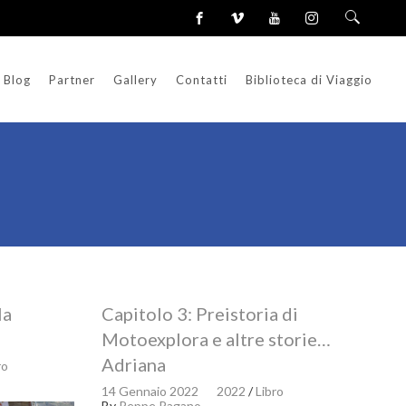
Blog
Partner
Gallery
Contatti
Biblioteca di Viaggio
la
Capitolo 3: Preistoria di
Motoexplora e altre storie…
Adriana
ro
14 Gennaio 2022
2022
/
Libro
By
Peppe Pagano