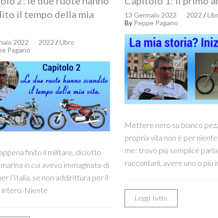
olo 2: le due ruote hanno
Capitolo 1: Il primo 
ito il tempo della mia
13 Gennaio 2022
2022
/
Lib
By
Peppe Pagano
naio 2022
2022
/
Libro
pe Pagano
Mettere nero su bianco pezz
propria vita non è per niente 
me: trovo più semplice parla
ppena finito il militare, diciotto
raccontarli, avere uno o più i
 marina in cui avevo immaginato di
er l’Italia, se non addirittura per il
intero. Niente
Leggi tutto