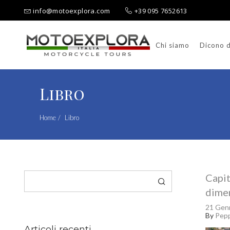
info@motoexplora.com
+39 095 7652613
Chi siamo
Dicono d
Ricerca per:
Libro
Home
Libro
Cerca
Capit
dime
21 Gen
By
Pep
Articoli recenti