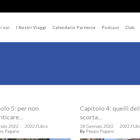
i noi
I Nostri Viaggi
Calendario Partenze
Podcast
Club
olo 5: per non
Capitolo 4: quelli del
nticare…
scorta…
naio 2022
2022
/
Libro
18 Gennaio 2022
2022
/
Lib
pe Pagano
By
Peppe Pagano