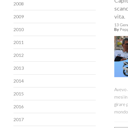
Capit
2008
scand
vita.
2009
13 Gen
2010
By
Pep
2011
2012
2013
2014
Avevo a
2015
mesi in
girare p
2016
mondo 
2017