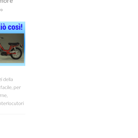
amore
ro
i della
facile, per
rne,
nterlocutori