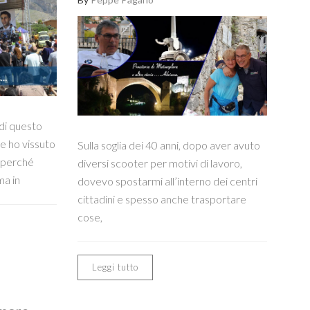
 di questo
he ho vissuto
Sulla soglia dei 40 anni, dopo aver avuto
o perché
diversi scooter per motivi di lavoro,
ma in
dovevo spostarmi all’interno dei centri
cittadini e spesso anche trasportare
cose,
Leggi tutto