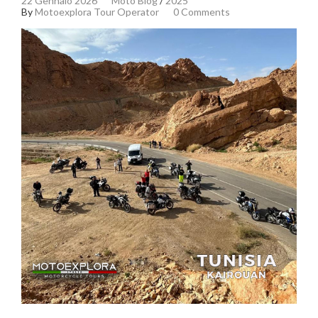
22 Gennaio 2026
Moto Blog
/
2025
By
Motoexplora Tour Operator
0 Comments