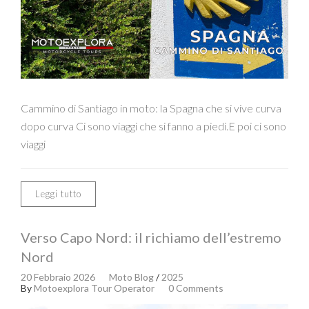
Cammino di Santiago in moto: la Spagna che si vive curva
dopo curva Ci sono viaggi che si fanno a piedi.E poi ci sono
viaggi
Leggi tutto
Verso Capo Nord: il richiamo dell’estremo
Nord
20 Febbraio 2026
Moto Blog
/
2025
By
Motoexplora Tour Operator
0 Comments