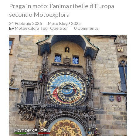
Praga in moto: l’anima ribelle d’Europa
secondo Motoexplora
24 Febbraio 2026
Moto Blog
/
2025
By
Motoexplora Tour Operator
0 Comments