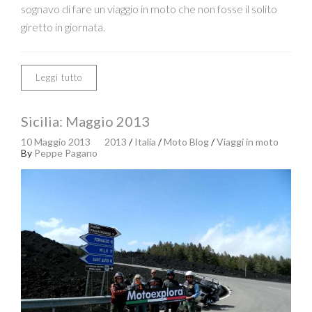
sognavo di fare un viaggio in moto che non fosse il solito
giretto in giornata.
Leggi tutto
Sicilia: Maggio 2013
10 Maggio 2013
2013
/
Italia
/
Moto Blog
/
Viaggi in moto
By
Peppe Pagano