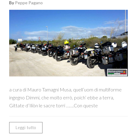
By
Peppe Pagano
a cura di Mauro Tamagni Musa, quell’uom di multiforme
ingegno Dimmi, che molto errò, poich’ ebbe a terra,
Gittate d’Ilïòn le sacre torri …….Con queste
Leggi tutto