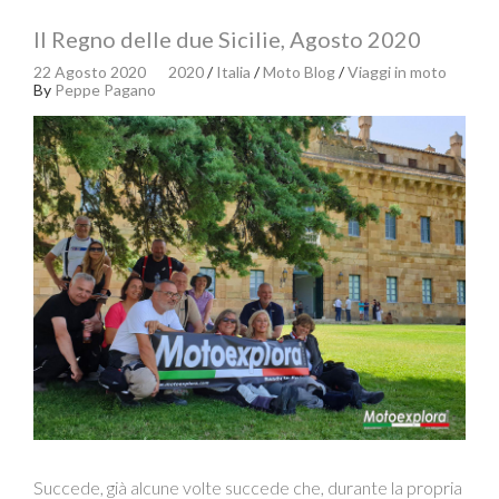
Il Regno delle due Sicilie, Agosto 2020
22 Agosto 2020
2020
/
Italia
/
Moto Blog
/
Viaggi in moto
By
Peppe Pagano
Succede, già alcune volte succede che, durante la propria