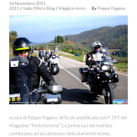
16 Novembre 2011
2011
/
Italia
/
Moto Blog
/
Viaggi in moto
By
Peppe Pagano
a cura di Peppe Pagano. Articolo pubblicato sul n° 197 del
Magazine “Mototurismo” Le prime luci del mattino
cominciano ad accarezzare delicatamente la mia