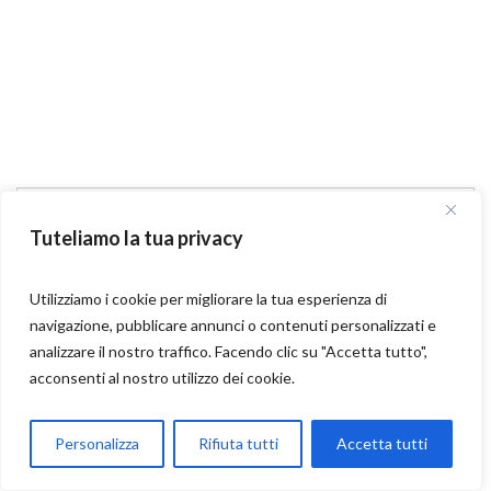
Ricerca per:
Tuteliamo la tua privacy
Utilizziamo i cookie per migliorare la tua esperienza di
Articoli recenti
navigazione, pubblicare annunci o contenuti personalizzati e
analizzare il nostro traffico. Facendo clic su "Accetta tutto",
Motoexplora al Motodays di Roma 2026
acconsenti al nostro utilizzo dei cookie.
Praga in moto: l’anima ribelle d’Europa secondo Motoexplora
Parla con Motoexplora
Personalizza
Rifiuta tutti
Accetta tutti
Mitas: anima europea, spirito adventure
Open chaty