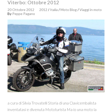
Viterbo: Ottobre 2012
20 Ottobre 2012
2012
/
Italia
/
Moto Blog
/
Viaggi in moto
By
Peppe Pagano
a cura di Silvia Trovatelli Storia di una Clavicembalista
inventatasi e divenuta Mototurista Ma io una moto la