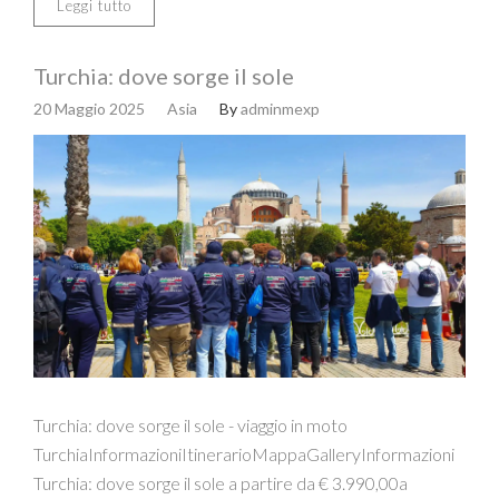
Leggi tutto
Turchia: dove sorge il sole
20 Maggio 2025
Asia
By
adminmexp
Turchia: dove sorge il sole - viaggio in moto
TurchiaInformazioniItinerarioMappaGalleryInformazioni
Turchia: dove sorge il sole a partire da € 3.990,00a