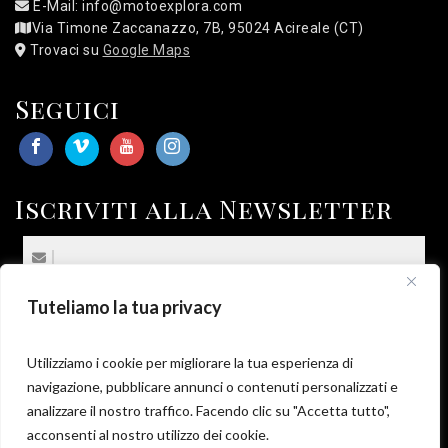
E-Mail: info@motoexplora.com
Via Timone Zaccanazzo, 7B, 95024 Acireale (CT)
Trovaci su
Google Maps
Seguici
Iscriviti alla Newsletter
Tuteliamo la tua privacy
(*) Sottoscrivo la
Privacy Policy
.
*
Utilizziamo i cookie per migliorare la tua esperienza di
navigazione, pubblicare annunci o contenuti personalizzati e
analizzare il nostro traffico. Facendo clic su "Accetta tutto",
acconsenti al nostro utilizzo dei cookie.