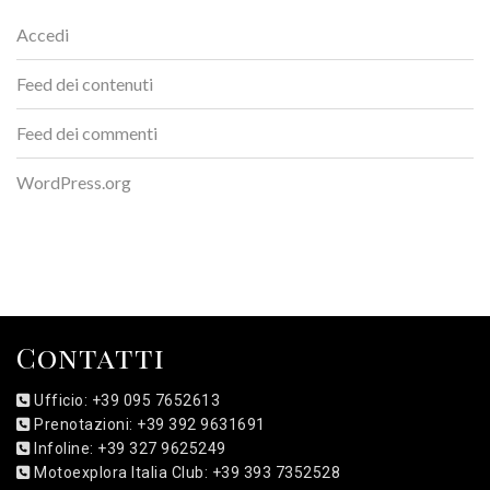
Accedi
Feed dei contenuti
Feed dei commenti
WordPress.org
Contatti
Ufficio: +39 095 7652613
Prenotazioni: +39 392 9631691
Infoline: +39 327 9625249
Motoexplora Italia Club: +39 393 7352528