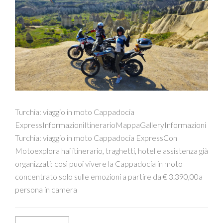
Turchia: viaggio in moto Cappadocia
ExpressInformazioniItinerarioMappaGalleryInformazioni
Turchia: viaggio in moto Cappadocia ExpressCon
Motoexplora hai itinerario, traghetti, hotel e assistenza già
organizzati: così puoi vivere la Cappadocia in moto
concentrato solo sulle emozioni a partire da € 3.390,00a
persona in camera