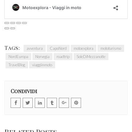
Tags:
avventura
CapoNord
motoexplora
mototurismo
NordEuropa
Norvegia
roadtrip
SoleDiMezzanotte
TravelBlog
viaggiinmoto
Condividi
Related Posts