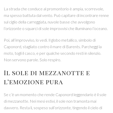
La strada che conduce al promontorio è ampia, scorrevole,
ma spesso battuta dal vento. Può capitare di incontrare renne
sul ciglio della carreggiata, nuvole basse che avvolgono
l’orizzonte o squarci di sole improvvisi che illuminano l’oceano.
Poi, all’improvviso, lo vedi. Il globo metallico, simbolo di
Caponord, stagliato contro il mare di Barents. Parcheggi la
moto, togli il casco, e per qualche secondo resti in silenzio.
Non servono parole. Solo respiro.
Il sole di mezzanotte e
l’emozione pura
Se c’è un momento che rende Caponord leggendario è il sole
di mezzanotte. Nei mesi estivi, il sole non tramonta mai
davvero. Resta lì, sospeso sull’orizzonte, tingendo il cielo di