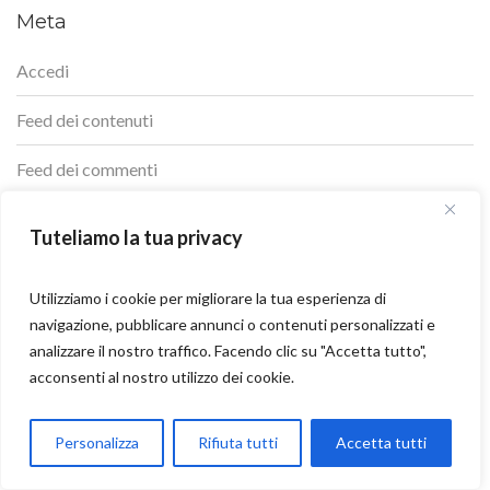
Meta
Accedi
Feed dei contenuti
Feed dei commenti
WordPress.org
Tuteliamo la tua privacy
Utilizziamo i cookie per migliorare la tua esperienza di
navigazione, pubblicare annunci o contenuti personalizzati e
analizzare il nostro traffico. Facendo clic su "Accetta tutto",
acconsenti al nostro utilizzo dei cookie.
PREVIOUS
Parla con Motoexplora
Personalizza
Rifiuta tutti
Accetta tutti
Portaria, il Monte Olimpo e la tomba di
Open chaty
Filippo il Macedone: Grecia, mito e strada