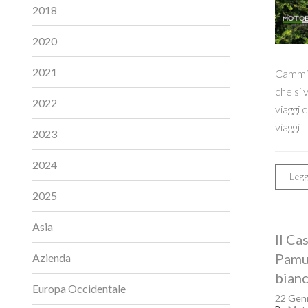
2018
2020
2021
Cammin
che si 
2022
viaggi 
viaggi
2023
2024
Legg
2025
Asia
Il Ca
Pamuk
Azienda
bianc
Europa Occidentale
22 Gen