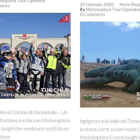
explora Tour Operator
22 Gennaio 2026
Moto Blog
ents
By
Motoexplora Tour Operato
0 Comments
ello di Cotone di Pamukkale – Un
 tra bianco e blu con Motoexplora
Agrigento e la Valle dei Tem
 luoghi che sembrano usciti da un
la storia corre su due ruote 
 dove
Motoexplora Ci sono luoghi c