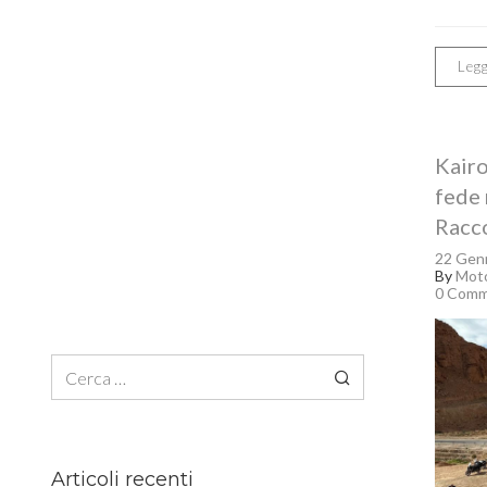
Legg
Kairo
fede 
Racc
22 Gen
By
Moto
0 Comm
Ricerca per:
Articoli recenti