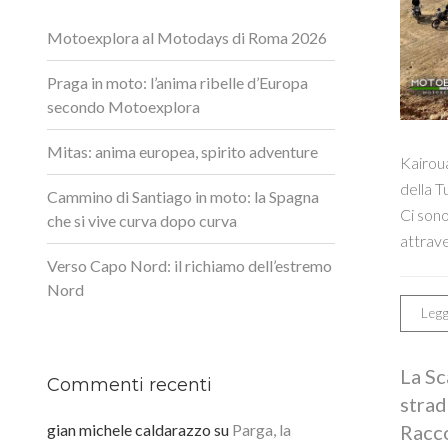
Motoexplora al Motodays di Roma 2026
Praga in moto: l’anima ribelle d’Europa
secondo Motoexplora
Mitas: anima europea, spirito adventure
Kairoua
della T
Cammino di Santiago in moto: la Spagna
Ci sono
che si vive curva dopo curva
attrave
Verso Capo Nord: il richiamo dell’estremo
Nord
Legg
La Sc
Commenti recenti
strad
gian michele caldarazzo
su
Parga, la
Racc