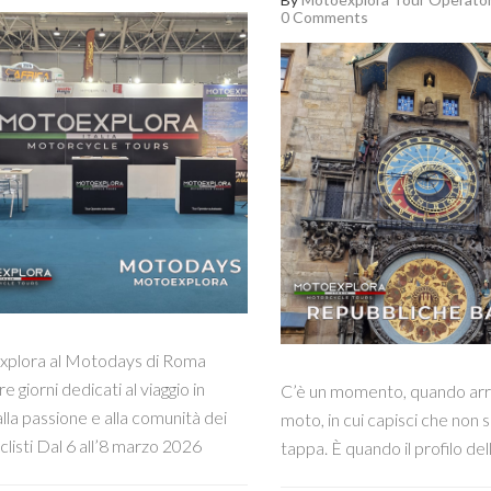
0 Comments
plora al Motodays di Roma
e giorni dedicati al viaggio in
C’è un momento, quando arriv
lla passione e alla comunità dei
moto, in cui capisci che non 
listi Dal 6 all’8 marzo 2026
tappa. È quando il profilo dell