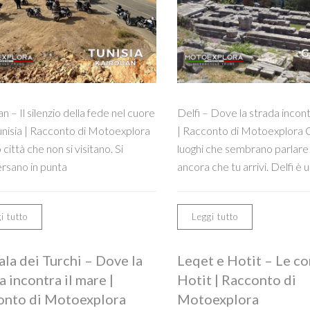
n – Il silenzio della fede nel cuore
Delfi – Dove la strada incont
unisia | Racconto di Motoexplora
| Racconto di Motoexplora C
 città che non si visitano. Si
luoghi che sembrano parlare
rsano in punta
ancora che tu arrivi. Delfi è 
i tutto
Leggi tutto
ala dei Turchi – Dove la
Leqet e Hotit – Le co
a incontra il mare |
Hotit | Racconto di
onto di Motoexplora
Motoexplora