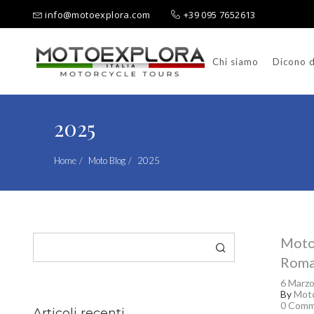
info@motoexplora.com
+39 095 7652613
Chi siamo
Dicono d
Ricerca per:
2025
Home
Moto Blog
2025
Cerca
Moto
Roma
6 Marz
By
Moto
0 Comm
Articoli recenti