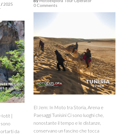
By
Motoexplora Tour Operator
/
2025
0 Comments
r
El Jem: In Moto tra Storia, Arena e
Paesaggi Tunisini Ci sono luoghi che,
Hotit |
nonostante il tempo e le distanze,
 sono
conservano un fascino che tocca
portarti da