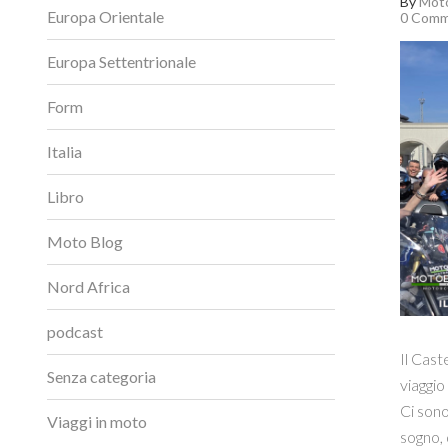
By
Moto
Europa Orientale
0 Comm
Europa Settentrionale
Form
Italia
Libro
Moto Blog
Nord Africa
podcast
Il Cast
Senza categoria
viaggio
Ci sono
Viaggi in moto
sogno,