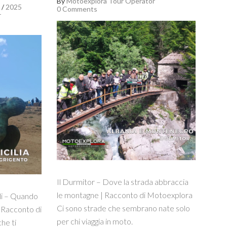
By
Motoexplora Tour Operator
/
2025
0 Comments
r
Il Durmitor – Dove la strada abbraccia
le montagne | Racconto di Motoexplora
pli – Quando
Ci sono strade che sembrano nate solo
| Racconto di
per chi viaggia in moto.
he ti