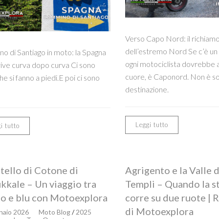
Verso Capo Nord: il richiam
dell’estremo Nord Se c’è un
o di Santiago in moto: la Spagna
ogni motociclista dovrebbe 
vive curva dopo curva Ci sono
cuore, è Caponord. Non è so
che si fanno a piedi.E poi ci sono
destinazione.
Leggi tutto
i tutto
stello di Cotone di
Agrigento e la Valle d
kale – Un viaggio tra
Templi – Quando la s
o e blu con Motoexplora
corre su due ruote | 
di Motoexplora
naio 2026
Moto Blog
/
2025