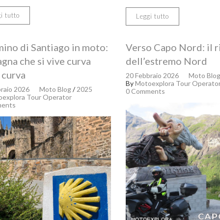
i tutto
Leggi tutto
no di Santiago in moto:
Verso Capo Nord: il 
agna che si vive curva
dell’estremo Nord
 curva
20 Febbraio 2026
Moto Blo
By
Motoexplora Tour Operato
raio 2026
Moto Blog
/
2025
0 Comments
explora Tour Operator
ents