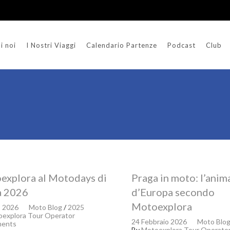
i noi
I Nostri Viaggi
Calendario Partenze
Podcast
Club
explora al Motodays di
Praga in moto: l’anima
 2026
d’Europa secondo
Motoexplora
o 2026
Moto Blog
/
2025
explora Tour Operator
24 Febbraio 2026
Moto Blo
ents
By
Motoexplora Tour Operato