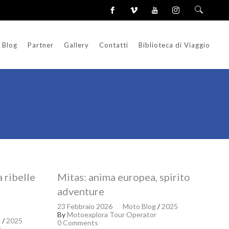
Blog
Partner
Gallery
Contatti
Biblioteca di Viaggio
 ribelle
Mitas: anima europea, spirito
adventure
23 Febbraio 2026
Moto Blog
/
2025
By
Motoexplora Tour Operator
g
/
2025
0 Comments
r