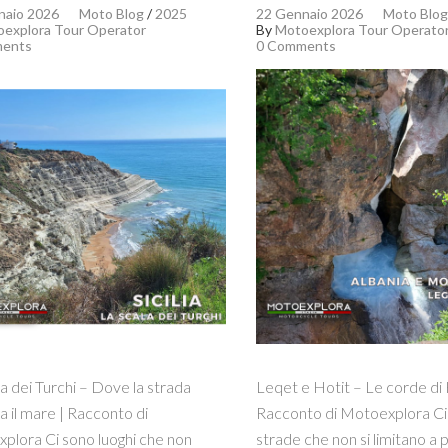
naio 2026
Moto Blog
/
2025
22 Gennaio 2026
Moto Blog
explora Tour Operator
By
Motoexplora Tour Operato
ents
0 Comments
a dei Turchi – Dove la strada
Leqet e Hotit – Le corde di 
a il mare | Racconto di
Racconto di Motoexplora Ci
plora Ci sono luoghi che non
strade che non si limitano a 