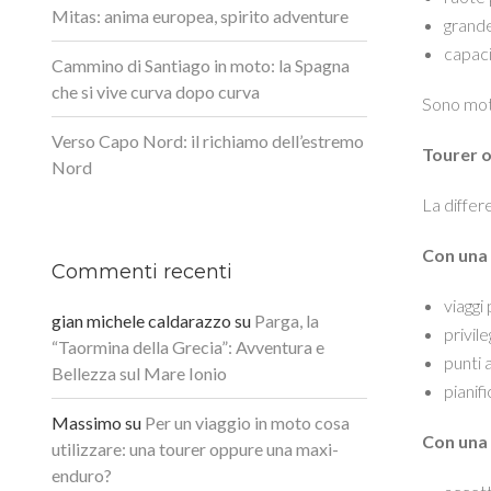
Mitas: anima europea, spirito adventure
grand
capaci
Cammino di Santiago in moto: la Spagna
che si vive curva dopo curva
Sono moto
Verso Capo Nord: il richiamo dell’estremo
Tourer o
Nord
La differ
Con una 
Commenti recenti
viaggi 
gian michele caldarazzo
su
Parga, la
privile
“Taormina della Grecia”: Avventura e
punti 
Bellezza sul Mare Ionio
pianifi
Massimo
su
Per un viaggio in moto cosa
Con una
utilizzare: una tourer oppure una maxi-
enduro?