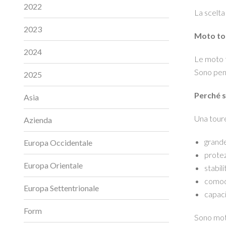
2022
La scelta
2023
Moto tou
2024
Le moto t
Sono pens
2025
Perché s
Asia
Una toure
Azienda
grande
Europa Occidentale
protez
Europa Orientale
stabili
comodi
Europa Settentrionale
capaci
Form
Sono moto