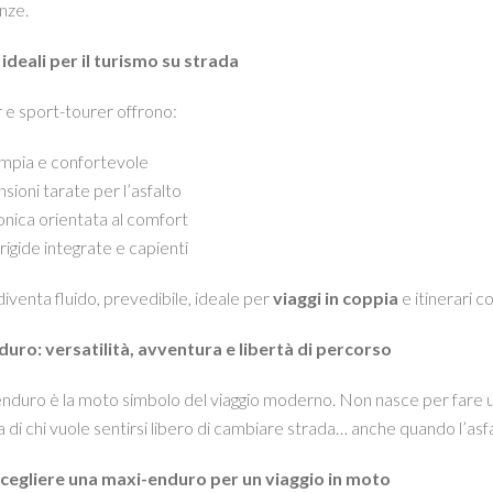
nze.
ideali per il turismo su strada
 e sport-tourer offrono:
ampia e confortevole
sioni tarate per l’asfalto
onica orientata al comfort
rigide integrate e capienti
 diventa fluido, prevedibile, ideale per
viaggi in coppia
e itinerari 
uro: versatilità, avventura e libertà di percorso
nduro è la moto simbolo del viaggio moderno. Non nasce per fare 
a di chi vuole sentirsi libero di cambiare strada… anche quando l’asfa
cegliere una maxi-enduro per un viaggio in moto