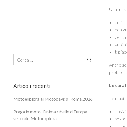
Una maxi-
ami la 
non vuo
cerchi
vuoi a
ti piac
Ricerca per:
Anche se 
problemi
Le carat
Articoli recenti
Le maxi-
Motoexplora al Motodays di Roma 2026
posizi
Praga in moto: l’anima ribelle d’Europa
secondo Motoexplora
sospen
ruote 