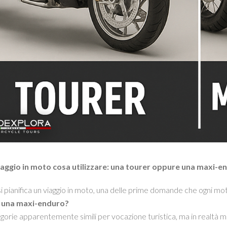
iaggio in moto cosa utilizzare: una tourer oppure una maxi-e
 pianifica un viaggio in moto, una delle prime domande che ogni mot
o una maxi-enduro?
orie apparentemente simili per vocazione turistica, ma in realtà mol