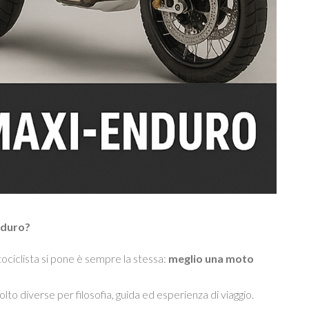
nduro?
ociclista si pone è sempre la stessa:
meglio una moto
to diverse per filosofia, guida ed esperienza di viaggio.