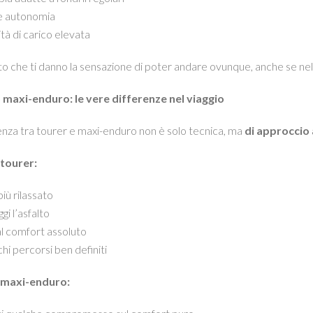
e autonomia
tà di carico elevata
 che ti danno la sensazione di poter andare ovunque, anche se nella 
 maxi-enduro: le vere differenze nel viaggio
enza tra tourer e maxi-enduro non è solo tecnica, ma
di approccio 
tourer:
più rilassato
ggi l’asfalto
al comfort assoluto
chi percorsi ben definiti
 maxi-enduro: