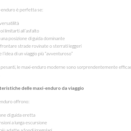
enduro è perfetta se:
versatilità
i limitarti all’asfalto
 una posizione di guida dominante
ffrontare strade rovinate o sterrati leggeri
e l’idea di un viaggio più “avventuroso”
pesanti, le maxi-enduro moderne sono sorprendentemente efficaci 
.
teristiche delle maxi-enduro da viaggio
enduro offrono:
one di guida eretta
sioni a lunga escursione
più adatte a fondi irregolari