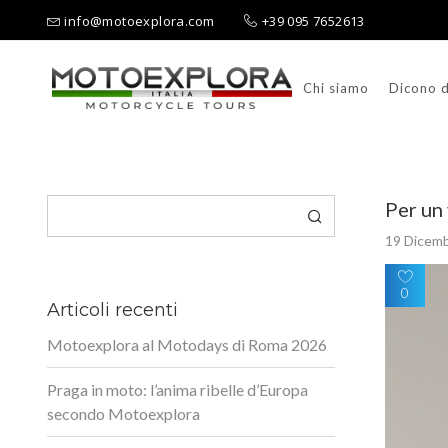
info@motoexplora.com
+39 095 7652613
Chi siamo
Dicono d
Ricerca per:
Cerca
Per un 
19 Dicem
0
Articoli recenti
Motoexplora al Motodays di Roma 2026
Praga in moto: l’anima ribelle d’Europa
secondo Motoexplora