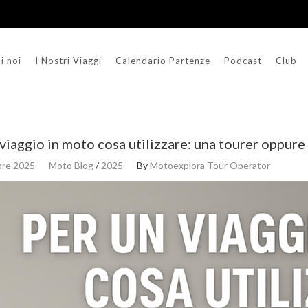
i noi
I Nostri Viaggi
Calendario Partenze
Podcast
Club
viaggio in moto cosa utilizzare: una tourer oppur
bre 2025
Moto Blog
/
2025
By
Motoexplora Tour Operator