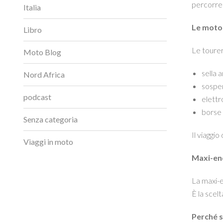
percorre
Italia
Le moto 
Libro
Le tourer
Moto Blog
sella 
Nord Africa
sospen
podcast
elettr
borse 
Senza categoria
Il viaggio
Viaggi in moto
Maxi-end
La maxi-e
È la scelt
Perché s