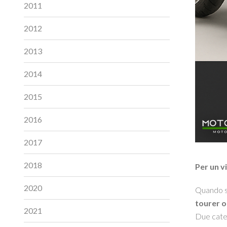
2011
2012
2013
2014
2015
2016
2017
2018
Per un v
2020
Quando si
tourer 
2021
Due categ