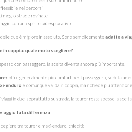
ti qualche compromesso sul comfort puro
 flessibile nei percorsi
ti meglio strade rovinate
 viaggio con uno spirito più esplorativo
elle due è migliore in assoluto. Sono semplicemente
adatte a via
e in coppia: quale moto scegliere?
 spesso con passeggero, la scelta diventa ancora più importante.
urer
offre generalmente più comfort per il passeggero, seduta ampi
xi-enduro
è comunque valida in coppia, ma richiede più attenzione 
i viaggi in due, soprattutto su strada, la tourer resta spesso la scel
i viaggio fa la differenza
scegliere tra tourer e maxi-enduro, chiediti: