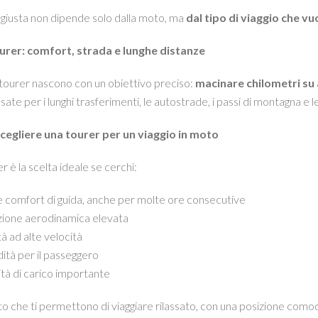
 giusta non dipende solo dalla moto, ma
dal tipo di viaggio che vu
rer: comfort, strada e lunghe distanze
ourer nascono con un obiettivo preciso:
macinare chilometri su
ate per i lunghi trasferimenti, le autostrade, i passi di montagna e
cegliere una tourer per un viaggio in moto
r è la scelta ideale se cerchi:
 comfort di guida, anche per molte ore consecutive
ione aerodinamica elevata
tà ad alte velocità
tà per il passeggero
tà di carico importante
 che ti permettono di viaggiare rilassato, con una posizione comod