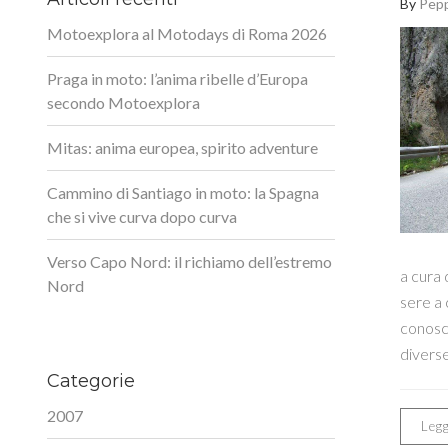
By
Pep
Motoexplora al Motodays di Roma 2026
Praga in moto: l’anima ribelle d’Europa
secondo Motoexplora
Mitas: anima europea, spirito adventure
Cammino di Santiago in moto: la Spagna
che si vive curva dopo curva
Verso Capo Nord: il richiamo dell’estremo
a cura 
Nord
sere a 
conosco
diverse
Categorie
2007
Legg