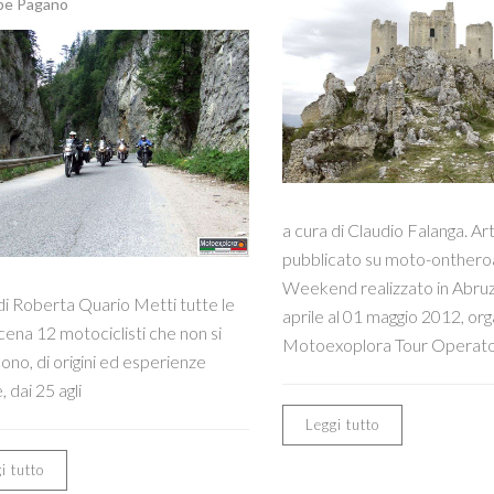
pe Pagano
a cura di Claudio Falanga. Ar
pubblicato su moto-ontheroa
Weekend realizzato in Abruz
di Roberta Quario Metti tutte le
aprile al 01 maggio 2012, or
cena 12 motociclisti che non si
Motoexoplora Tour Operat
no, di origini ed esperienze
, dai 25 agli
Leggi tutto
i tutto