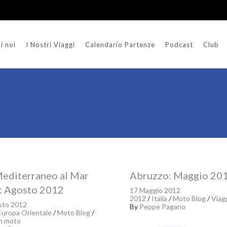
i noi
I Nostri Viaggi
Calendario Partenze
Podcast
Club
editerraneo al Mar
Abruzzo: Maggio 20
: Agosto 2012
17 Maggio 2012
2012
/
Italia
/
Moto Blog
/
Viag
sto 2012
By
Peppe Pagano
Europa Orientale
/
Moto Blog
/
in moto