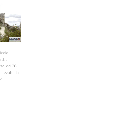
ticolo
d.it
zo, dal 28
ganizzato da
or