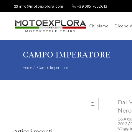
info@motoexplora.com
+39 095 7652613
Chi siamo
Dicono d
Ricerca per:
campo imperatore
Home
Campo Imperatore
Cerca
Dal M
Nero
16 Ago
2012
/
Viaggi 
Articoli recenti