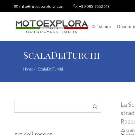
info@motoexplora.com
+39 095 7652613
Chi siamo
Dicono d
Ricerca per:
ScalaDeiTurchi
Home
ScalaDeiTurchi
Cerca
La Sc
strad
Racc
22 Gen
Articoli recenti
By
Moto