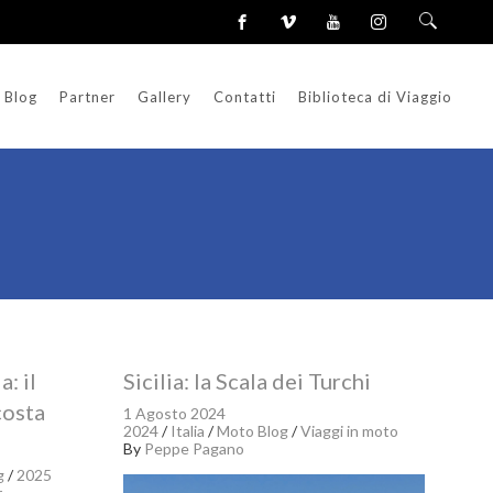
Blog
Partner
Gallery
Contatti
Biblioteca di Viaggio
a: il
Sicilia: la Scala dei Turchi
costa
1 Agosto 2024
2024
/
Italia
/
Moto Blog
/
Viaggi in moto
By
Peppe Pagano
g
/
2025
r