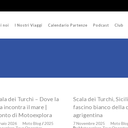
i noi
I Nostri Viaggi
Calendario Partenze
Podcast
Club
ala dei Turchi – Dove la
Scala dei Turchi, Sicili
a incontra il mare |
fascino bianco della 
onto di Motoexplora
agrigentina
naio 2026
Moto Blog
/
2025
7 Novembre 2025
Moto Blo
explora Tour Operator
By
Motoexplora Tour Operato