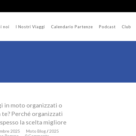
i noi
I Nostri Viaggi
Calendario Partenze
Podcast
Club
i in moto organizzati o
a te? Perché organizzati
spesso la scelta migliore
embre 2025
Moto Blog
/
2025
pe Pagano
0 Comments