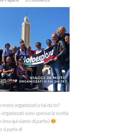
in moto organizzati o fai da te?
organizzati sono spesso la scelta
e (ma qui siamo di parte)
si parla di