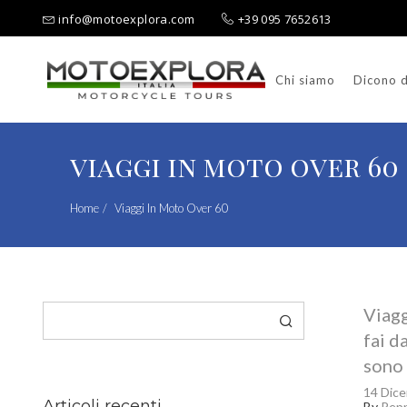
info@motoexplora.com
+39 095 7652613
Chi siamo
Dicono d
Ricerca per:
viaggi in moto over 60
Home
Viaggi In Moto Over 60
Cerca
Viagg
fai d
sono 
14 Dic
Articoli recenti
By
Pep