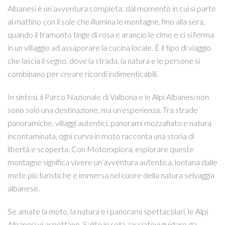
Albanesi è un’avventura completa: dal momento in cui si parte
al mattino con il sole che illumina le montagne, fino alla sera,
quando il tramonto tinge di rosa e arancio le cime e ci si ferma
in un villaggio ad assaporare la cucina locale. È il tipo di viaggio
che lascia il segno, dove la strada, la natura e le persone si
combinano per creare ricordi indimenticabili.
In sintesi, il Parco Nazionale di Valbona e le Alpi Albanesi non
sono solo una destinazione, ma un’esperienza. Tra strade
panoramiche, villaggi autentici, panorami mozzafiato e natura
incontaminata, ogni curva in moto racconta una storia di
libertà e scoperta. Con Motoexplora, esplorare queste
montagne significa vivere un’avventura autentica, lontana dalle
mete più turistiche e immersa nel cuore della natura selvaggia
albanese.
Se amate la moto, la natura e i panorami spettacolari, le Alpi
Albanesi vi aspettano. Salite in sella, lasciatevi guidare da