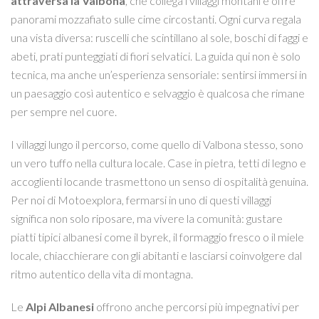
attraversa la Valbona
, che collega i villaggi montani e offre
panorami mozzafiato sulle cime circostanti. Ogni curva regala
una vista diversa: ruscelli che scintillano al sole, boschi di faggi e
abeti, prati punteggiati di fiori selvatici. La guida qui non è solo
tecnica, ma anche un’esperienza sensoriale: sentirsi immersi in
un paesaggio così autentico e selvaggio è qualcosa che rimane
per sempre nel cuore.
I villaggi lungo il percorso, come quello di Valbona stesso, sono
un vero tuffo nella cultura locale. Case in pietra, tetti di legno e
accoglienti locande trasmettono un senso di ospitalità genuina.
Per noi di Motoexplora, fermarsi in uno di questi villaggi
significa non solo riposare, ma vivere la comunità: gustare
piatti tipici albanesi come il byrek, il formaggio fresco o il miele
locale, chiacchierare con gli abitanti e lasciarsi coinvolgere dal
ritmo autentico della vita di montagna.
Le
Alpi Albanesi
offrono anche percorsi più impegnativi per