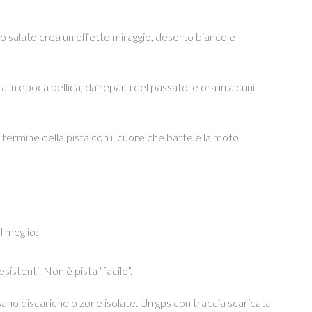
o salato crea un effetto miraggio, deserto bianco e
ta in epoca bellica, da reparti del passato, e ora in alcuni
termine della pista con il cuore che batte e la moto
l meglio:
istenti. Non è pista “facile”.
rsano discariche o zone isolate. Un gps con traccia scaricata