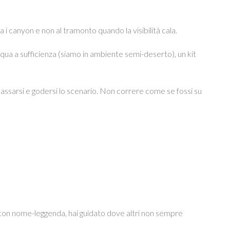
a i canyon e non al tramonto quando la visibilità cala.
cqua a sufficienza (siamo in ambiente semi-deserto), un kit
 rilassarsi e godersi lo scenario. Non correre come se fossi su
ta con nome-leggenda, hai guidato dove altri non sempre