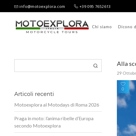
info@motoexplora.com
+39 095 7652613
Chi siamo
Dicono d
Ricerca per:
Cerca
Alla sc
29 Ottob
0
Articoli recenti
Motoexplora al Motodays di Roma 2026
Praga in moto: l’anima ribelle d’Europa
secondo Motoexplora