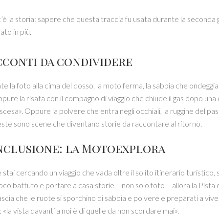
c’è la storia: sapere che questa traccia fu usata durante la seconda 
cato in più.
acconti da condividere
e la foto alla cima del dosso, la moto ferma, la sabbia che ondeggia 
pure la risata con il compagno di viaggio che chiude il gas dopo una
scesa». Oppure la polvere che entra negli occhiali, la ruggine del pas
ste sono scene che diventano storie da raccontare al ritorno.
onclusione: la Motoexplora
 stai cercando un viaggio che vada oltre il solito itinerario turistico,
o battuto e portare a casa storie – non solo foto – allora la Pista di
lascia che le ruote si sporchino di sabbia e polvere e preparati a vive
 «la vista davanti a noi è di quelle da non scordare mai».