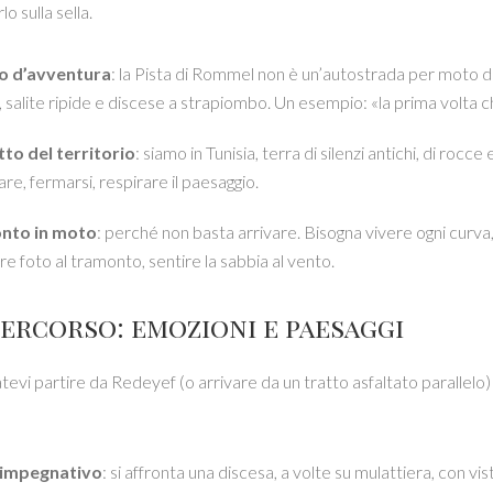
o sulla sella.
to d’avventura
: la Pista di Rommel non è un’autostrada per moto da
 salite ripide e discese a strapiombo. Un esempio: «la prima volta c
to del territorio
: siamo in Tunisia, terra di silenzi antichi, di roc
are, fermarsi, respirare il paesaggio.
nto in moto
: perché non basta arrivare. Bisogna vivere ogni curva,
re foto al tramonto, sentire la sabbia al vento.
 percorso: emozioni e paesaggi
evi partire da Redeyef (o arrivare da un tratto asfaltato parallelo)
o impegnativo
: si affronta una discesa, a volte su mulattiera, con v