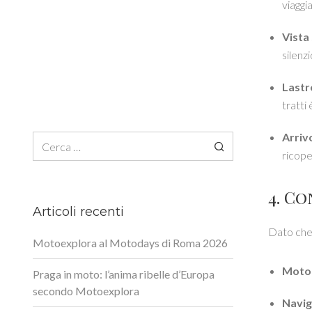
viaggi
Vista 
silenzi
Lastre
tratti
Arriv
Ricerca per:
ricope
4. Co
Articoli recenti
Dato che 
Motoexplora al Motodays di Roma 2026
Moto
Praga in moto: l’anima ribelle d’Europa
secondo Motoexplora
Navig