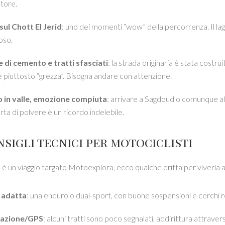
atore.
sul Chott El Jerid
: uno dei momenti “wow” della percorrenza. Il lag
oso.
 di cemento e tratti sfasciati
: la strada originaria è stata costrui
 è piuttosto “grezza”. Bisogna andare con attenzione.
o in valle, emozione compiuta
: arrivare a Sagdoud o comunque al 
rta di polvere è un ricordo indelebile.
nsigli tecnici per motociclisti
è un viaggio targato Motoexplora, ecco qualche dritta per viverla a
 adatta
: una enduro o dual-sport, con buone sospensioni e cerchi res
azione/GPS
: alcuni tratti sono poco segnalati, addirittura attrave