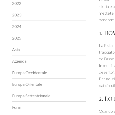
2022
storia e 
mettete i
2023
panorami
2024
1. Do
2025
La Pista 
Asia
tracciato
dell’Asse
Azienda
In molti r
deserto”.
Europa Occidentale
Per noi d
Europa Orientale
dai circuit
Europa Settentrionale
2. Lo
Form
Quando af