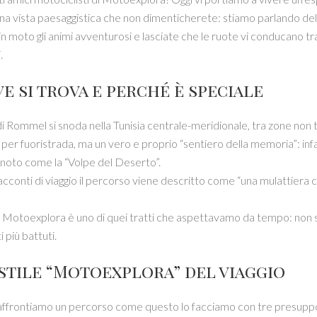
una vista paesaggistica che non dimenticherete: stiamo parlando dell
n moto gli animi avventurosi e lasciate che le ruote vi conducano tra
.
ve si trova e perché è speciale
di Rommel si snoda nella Tunisia centrale-meridionale, tra zone non 
 per fuoristrada, ma un vero e proprio “sentiero della memoria”: in
 noto come la “Volpe del Deserto”.
acconti di viaggio il percorso viene descritto come “una mulattiera che
i Motoexplora è uno di quei tratti che aspettavamo da tempo: non s
i più battuti.
 stile “Motoexplora” del viaggio
frontiamo un percorso come questo lo facciamo con tre presupposti: 