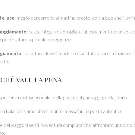
 e luce
: meglio percorrerla al mattino presto, con la luce che illumin
paggiamento
: casco integrale consigliato, abbigliamento tecnico, a
 per forature o piccole emergenze.
ggiamento
: rallentare dove il fondo è dissestato, usare la frizione,
uito.
rché vale la pena
sperienza multisensoriale: della guida, del paesaggio, della storia.
a folla: qui siamo oltre i tour “di massa”, in un posto autentico.
ine del viaggio ti senti “avventura compiuta”: hai affrontato una pis
no.