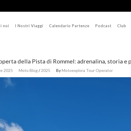
i noi
I Nostri Viaggi
Calendario Partenze
Podcast
Club
operta della Pista di Rommel: adrenalina, storia e
re 2025
Moto Blog
/
2025
By
Motoexplora Tour Operator