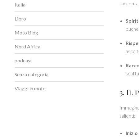
raccontarl
Italia
Libro
Spiri
buche,
Moto Blog
Rispet
Nord Africa
ascolt
podcast
Racco
scatta
Senza categoria
Viaggi in moto
3. Il
Immaginat
salienti:
Inizi