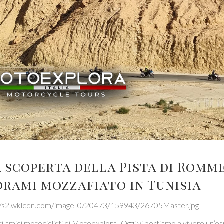
 scoperta della Pista di Romme
rami mozzafiato in Tunisia
 amici motociclisti di Motoexplora! Oggi vi portiamo a vivere un’esp