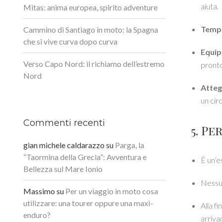
aiuta.
Mitas: anima europea, spirito adventure
Tempi
Cammino di Santiago in moto: la Spagna
che si vive curva dopo curva
Equi
Verso Capo Nord: il richiamo dell’estremo
pronto
Nord
Atte
un circ
Commenti recenti
5. Pe
gian michele caldarazzo
su
Parga, la
“Taormina della Grecia”: Avventura e
È un’e
Bellezza sul Mare Ionio
Nessun
Massimo
su
Per un viaggio in moto cosa
utilizzare: una tourer oppure una maxi-
Alla f
enduro?
arriva