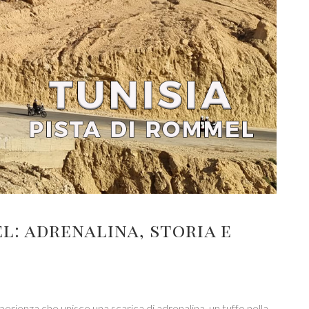
l: adrenalina, storia e
erienza che unisce una scarica di adrenalina, un tuffo nella