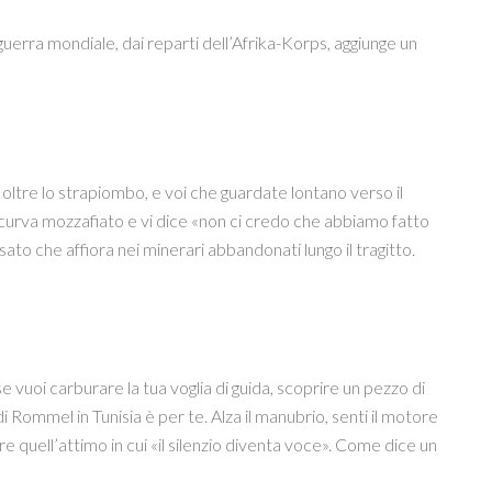
guerra mondiale, dai reparti dell’Afrika-Korps, aggiunge un
oltre lo strapiombo, e voi che guardate lontano verso il
 curva mozzafiato e vi dice «non ci credo che abbiamo fatto
sato che affiora nei minerari abbandonati lungo il tragitto.
 se vuoi carburare la tua voglia di guida, scoprire un pezzo di
 Rommel in Tunisia è per te. Alza il manubrio, senti il motore
re quell’attimo in cui «il silenzio diventa voce». Come dice un