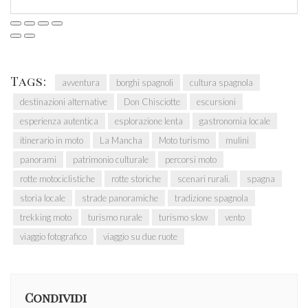
Tags:
avventura
borghi spagnoli
cultura spagnola
destinazioni alternative
Don Chisciotte
escursioni
esperienza autentica
esplorazione lenta
gastronomia locale
itinerario in moto
La Mancha
Moto turismo
mulini
panorami
patrimonio culturale
percorsi moto
rotte motociclistiche
rotte storiche
scenari rurali.
spagna
storia locale
strade panoramiche
tradizione spagnola
trekking moto
turismo rurale
turismo slow
vento
viaggio fotografico
viaggio su due ruote
Condividi