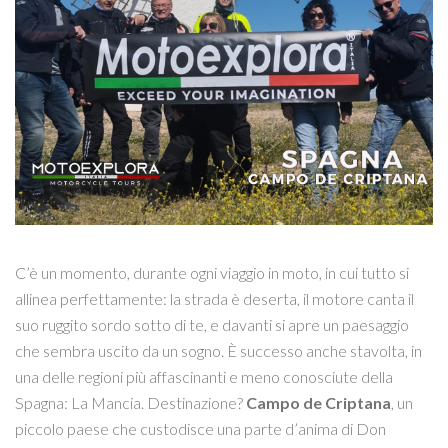
C’è un momento, durante ogni viaggio in moto, in cui tutto si
allinea perfettamente: la strada è deserta, il motore canta il
suo ruggito sordo sotto di te, e davanti si apre un paesaggio
che sembra uscito da un sogno. È successo anche stavolta, in
una delle regioni più affascinanti e meno conosciute della
Spagna: La Mancia. Destinazione?
Campo de Criptana
, un
piccolo paese che custodisce una parte d’anima di Don