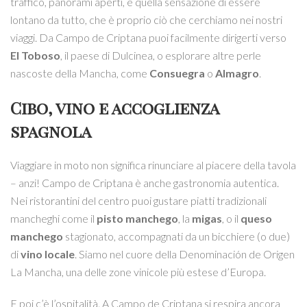
traffico, panorami aperti, e quella sensazione di essere
lontano da tutto, che è proprio ciò che cerchiamo nei nostri
viaggi. Da Campo de Criptana puoi facilmente dirigerti verso
El Toboso
, il paese di Dulcinea, o esplorare altre perle
nascoste della Mancha, come
Consuegra
o
Almagro
.
Cibo, vino e accoglienza
spagnola
Viaggiare in moto non significa rinunciare al piacere della tavola
– anzi! Campo de Criptana è anche gastronomia autentica.
Nei ristorantini del centro puoi gustare piatti tradizionali
mancheghi come il
pisto manchego
, la
migas
, o il
queso
manchego
stagionato, accompagnati da un bicchiere (o due)
di
vino locale
. Siamo nel cuore della Denominación de Origen
La Mancha, una delle zone vinicole più estese d’Europa.
E poi c’è l’ospitalità. A Campo de Criptana si respira ancora