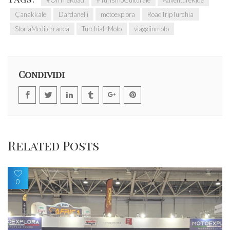
#OnTheRoad
#TurismoCulturale
AdventureRide
Çanakkale
Dardanelli
motoexplora
RoadTripTurchia
StoriaMediterranea
TurchiaInMoto
viaggiinmoto
Condividi
Related Posts
0