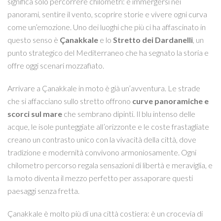
significa solo percorrere chilometri: è immergersi nei
panorami, sentire il vento, scoprire storie e vivere ogni curva
come un’emozione. Uno dei luoghi che più ci ha affascinato in
questo senso è
Çanakkale
e lo
Stretto dei Dardanelli
, un
punto strategico del Mediterraneo che ha segnato la storia e
offre oggi scenari mozzafiato.
Arrivare a Çanakkale in moto è già un’avventura. Le strade
che si affacciano sullo stretto offrono
curve panoramiche e
scorci sul mare
che sembrano dipinti. Il blu intenso delle
acque, le isole punteggiate all’orizzonte e le coste frastagliate
creano un contrasto unico con la vivacità della città, dove
tradizione e modernità convivono armoniosamente. Ogni
chilometro percorso regala sensazioni di libertà e meraviglia, e
la moto diventa il mezzo perfetto per assaporare questi
paesaggi senza fretta.
Çanakkale è molto più di una città costiera: è un crocevia di