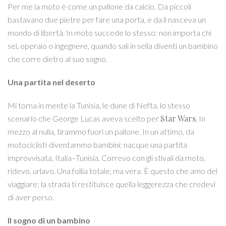
Per me la moto è come un pallone da calcio. Da piccoli
bastavano due pietre per fare una porta, e da lì nasceva un
mondo di libertà. In moto succede lo stesso: non importa chi
sei, operaio o ingegnere, quando sali in sella diventi un bambino
che corre dietro al suo sogno.
Una partita nel deserto
Mi torna in mente la Tunisia, le dune di Nefta, lo stesso
Star Wars
scenario che George Lucas aveva scelto per
. In
mezzo al nulla, tirammo fuori un pallone. In un attimo, da
motociclisti diventammo bambini: nacque una partita
improvvisata, Italia–Tunisia. Correvo con gli stivali da moto,
ridevo, urlavo. Una follia totale, ma vera. È questo che amo del
viaggiare: la strada ti restituisce quella leggerezza che credevi
di aver perso.
Il sogno di un bambino