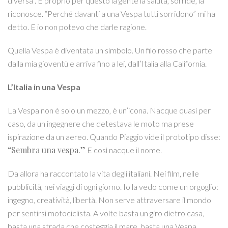
diversa”. E proprio per questo la gente la saluta, sorride, la
riconosce. “Perché davanti a una Vespa tutti sorridono” mi ha
detto. E io non potevo che darle ragione.
Quella Vespa è diventata un simbolo. Un filo rosso che parte
dalla mia gioventù e arriva fino a lei, dall’Italia alla California.
L’Italia in una Vespa
La Vespa non è solo un mezzo, è un’icona. Nacque quasi per
caso, da un ingegnere che detestava le moto ma prese
ispirazione da un aereo. Quando Piaggio vide il prototipo disse:
“Sembra una vespa.”
E così nacque il nome.
Da allora ha raccontato la vita degli italiani. Nei film, nelle
pubblicità, nei viaggi di ogni giorno. Io la vedo come un orgoglio:
ingegno, creatività, libertà. Non serve attraversare il mondo
per sentirsi motociclista. A volte basta un giro dietro casa,
basta una strada che costeggia il mare, basta una Vespa.