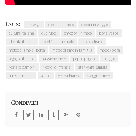
Tags:
bmw gs
copilota in moto
coppia in viaggio
cultura italiana
due ruote
emozioni in moto
icona vespa
identità italiana
libertà su due ruote
motociclismo
motociclismo e libertà
motociclismo in famiglia
motoexplora
orgoglio italiano
passione moto
peppe pagano
piaggio
restare bambini
ricordi d’infanzia
star wars tunisia
tunisia in moto
vespa
vespa bianca
viaggi in moto
Condividi