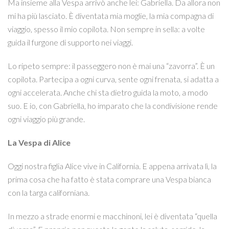
Ma insieme alla Vespa arrivò anche lei: Gabriella. Da allora non
mi ha più lasciato. È diventata mia moglie, la mia compagna di
viaggio, spesso il mio copilota. Non sempre in sella: a volte
guida il furgone di supporto nei viaggi.
Lo ripeto sempre: il passeggero non è mai una “zavorra”. È un
copilota. Partecipa a ogni curva, sente ogni frenata, si adatta a
ogni accelerata. Anche chi sta dietro guida la moto, a modo
suo. E io, con Gabriella, ho imparato che la condivisione rende
ogni viaggio più grande.
La Vespa di Alice
Oggi nostra figlia Alice vive in California. E appena arrivata lì, la
prima cosa che ha fatto è stata comprare una Vespa bianca
con la targa californiana.
In mezzo a strade enormi e macchinoni, lei è diventata “quella