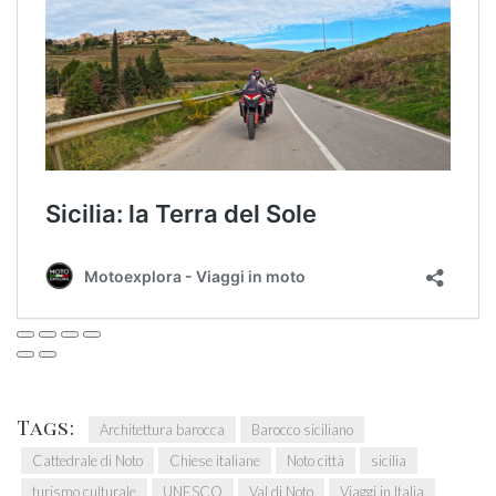
Tags:
Architettura barocca
Barocco siciliano
Cattedrale di Noto
Chiese italiane
Noto città
sicilia
turismo culturale
UNESCO
Val di Noto
Viaggi in Italia