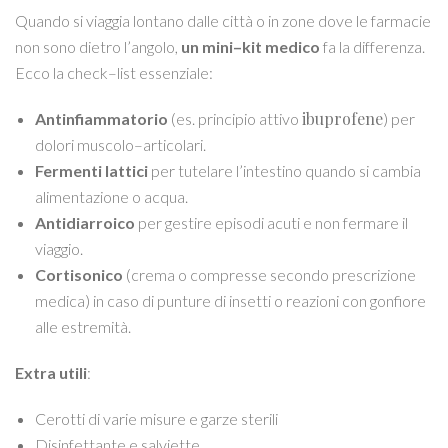
Quando si viaggia lontano dalle città o in zone dove le farmacie
non sono dietro l’angolo,
un mini–kit medico
fa la differenza.
Ecco la check–list essenziale:
ibuprofene
Antinfiammatorio
(es. principio attivo
) per
dolori muscolo–articolari.
Fermenti lattici
per tutelare l’intestino quando si cambia
alimentazione o acqua.
Antidiarroico
per gestire episodi acuti e non fermare il
viaggio.
Cortisonico
(crema o compresse secondo prescrizione
medica) in caso di punture di insetti o reazioni con gonfiore
alle estremità.
Extra utili
:
Cerotti di varie misure e garze sterili
Disinfettante e salviette