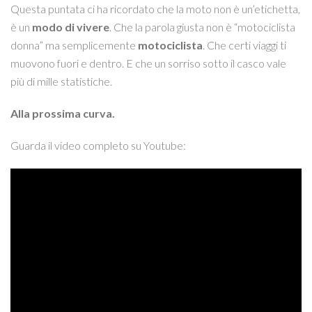
Questa puntata ci ha ricordato che la moto non è un’etichetta,
è un
modo di vivere
. Che la parola giusta non è “motociclista
donna” ma semplicemente
motociclista
. Che certi viaggi ti
muovono fuori e dentro. E che un sorriso sotto il casco vale
più di mille statistiche.
Alla prossima curva.
Guarda il video completo su Youtube: