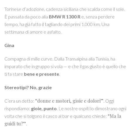
Torinese d’adozione, cadenza siciliana che scalda come il sole.
È passata da poco alla
BMW R 1300 R
e, senza perdere
tempo, ha già fatto il tagliando dei primi 1.000 km. Una
settimana di amore e asfalto.
Gina
Compagna di mille curve. Dalla Transalpina alla Tunisia, ha
imparato che in gruppo si vola — e che il gas giusto è quello che
ti fa stare
bene e presente
.
Stereotipi? No, grazie
“donne e motori, gioie e dolori”
C’era un detto:
. Oggi
rispondiamo:
gioie, punto
. Le nostre ospiti lo dimostrano ogni
“Ma la
volta che si tolgono il casco al bar e qualcuno chiede:
guidi tu?”
.