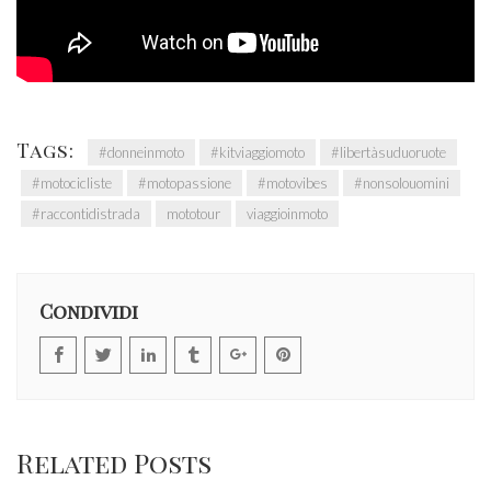
Tags:
#donneinmoto
#kitviaggiomoto
#libertàsuduoruote
#motocicliste
#motopassione
#motovibes
#nonsolouomini
#raccontidistrada
mototour
viaggioinmoto
Condividi
Related Posts