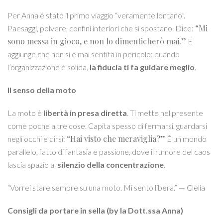
Per Anna è stato il primo viaggio “veramente lontano”.
“Mi
Paesaggi, polvere, confini interiori che si spostano. Dice:
sono messa in gioco, e non lo dimenticherò mai.”
E
aggiunge che non si è mai sentita in pericolo: quando
l’organizzazione è solida,
la fiducia ti fa guidare meglio
.
Il senso della moto
La moto è
libertà in presa diretta
. Ti mette nel presente
come poche altre cose. Capita spesso di fermarsi, guardarsi
“Hai visto che meraviglia?”
negli occhi e dirsi:
È un mondo
parallelo, fatto di fantasia e passione, dove il rumore del caos
lascia spazio al
silenzio della concentrazione
.
“Vorrei stare sempre su una moto. Mi sento libera.” — Clelia
Consigli da portare in sella (by la Dott.ssa Anna)