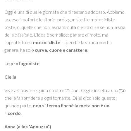
Oggi è una di quelle giornate che ti restano addosso. Abbiamo
acceso i motori e le storie: protagoniste tre motocicliste
toste, di quelle che non lasciano nulla dietro di sé se non la scia
della passione. L’idea è semplice: parlare di moto, ma
soprattutto di
motocicliste
— perché la strada non ha
genere, ha solo
curva, cuore e carattere
.
Le protagoniste
Clelia
750
Vive a Chiavari e guida da oltre 25 anni. Oggi è in sella a una
che la fa sorridere a ogni tornante. Di lei dico solo questo:
quando parte,
non si ferma finché la meta non è un
ricordo
.
Anna (alias “Annuzza”)