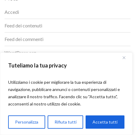
Accedi
Feed dei contenuti
Feed dei commenti
WordPress.org
Tuteliamo la tua privacy
Utilizziamo i cookie per migliorare la tua esperienza di
navigazione, pubblicare annunci o contenuti personalizzati e
analizzare il nostro traffico. Facendo clic su "Accetta tutto",
PREVIOUS
acconsenti al nostro utilizzo dei cookie.
Kielce, Polonia: una gemma nascosta tra le
Parla con Motoexplora
Personalizza
Rifiuta tutti
Accetta tutti
curve del cuore europeo
Open chaty