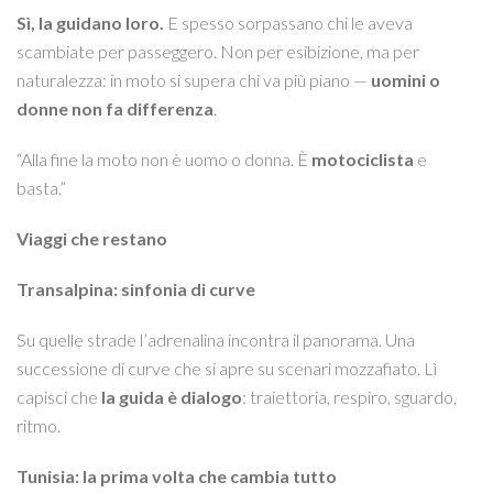
Sì, la guidano loro.
E spesso sorpassano chi le aveva
scambiate per passeggero. Non per esibizione, ma per
naturalezza: in moto si supera chi va più piano —
uomini o
donne non fa differenza
.
“Alla fine la moto non è uomo o donna. È
motociclista
e
basta.”
Viaggi che restano
Transalpina: sinfonia di curve
Su quelle strade l’adrenalina incontra il panorama. Una
successione di curve che si apre su scenari mozzafiato. Lì
capisci che
la guida è dialogo
: traiettoria, respiro, sguardo,
ritmo.
Tunisia: la prima volta che cambia tutto