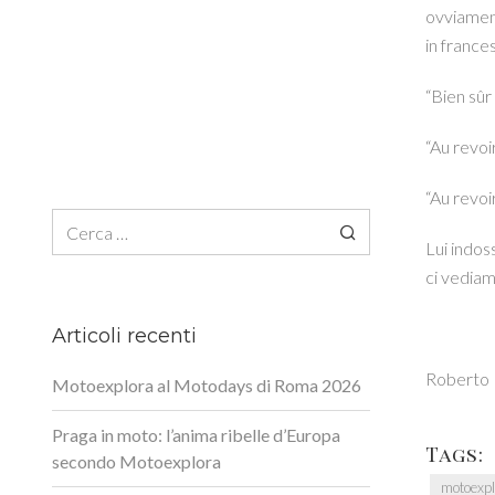
ovviament
in frances
“Bien sûr
“Au revoir
“Au revoi
Ricerca per:
Lui indos
ci vediam
Articoli recenti
Roberto P
Motoexplora al Motodays di Roma 2026
Praga in moto: l’anima ribelle d’Europa
Tags:
secondo Motoexplora
motoexpl