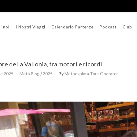
i noi
I Nostri Viaggi
Calendario Partenze
Podcast
Club
re della Vallonia, tra motori e ricordi
re 2025
Moto Blog
/
2025
By
Motoexplora Tour Operator