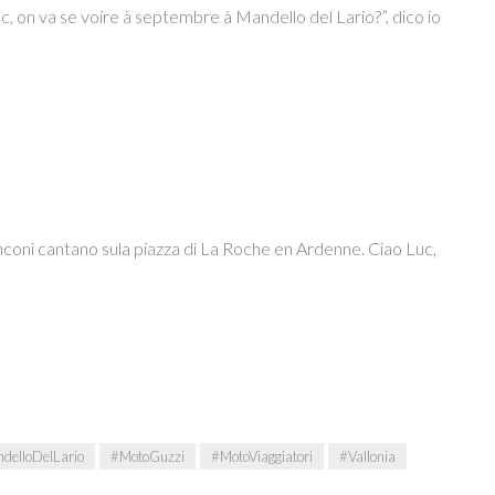
uc, on va se voire à septembre à Mandello del Lario?”, dico io
ranconi cantano sula piazza di La Roche en Ardenne. Ciao Luc,
delloDelLario
#MotoGuzzi
#MotoViaggiatori
#Vallonia