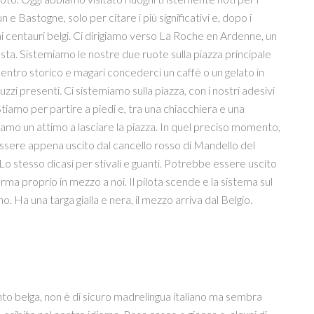
e Bastogne, solo per citare i più significativi e, dopo i
i centauri belgi. Ci dirigiamo verso La Roche en Ardenne, un
sta. Sistemiamo le nostre due ruote sulla piazza principale
centro storico e magari concederci un caffè o un gelato in
zzi presenti. Ci sistemiamo sulla piazza, con i nostri adesivi
amo per partire a piedi e, tra una chiacchiera e una
diamo un attimo a lasciare la piazza. In quel preciso momento,
essere appena uscito dal cancello rosso di Mandello del
Lo stesso dicasi per stivali e guanti. Potrebbe essere uscito
a proprio in mezzo a noi. Il pilota scende e la sistema sul
o. Ha una targa gialla e nera, il mezzo arriva dal Belgio.
nto belga, non è di sicuro madrelingua italiano ma sembra