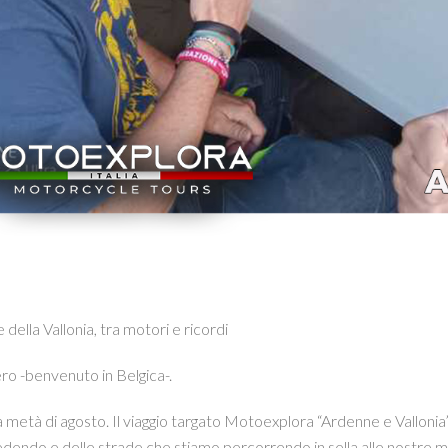
della Vallonia, tra motori e ricordi
ro -benvenuto in Belgica-.
la metà di agosto. Il viaggio targato Motoexplora “Ardenne e Vallonia”
dendo e delle strade che stiamo percorrendo in sella alle nostre mot