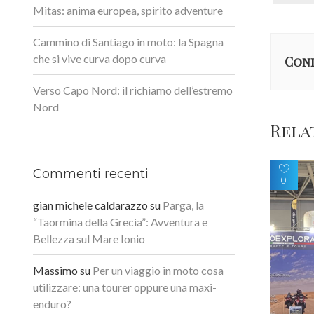
Mitas: anima europea, spirito adventure
Cammino di Santiago in moto: la Spagna
che si vive curva dopo curva
Cond
Verso Capo Nord: il richiamo dell’estremo
Nord
Rela
Commenti recenti
0
gian michele caldarazzo
su
Parga, la
“Taormina della Grecia”: Avventura e
Bellezza sul Mare Ionio
Massimo
su
Per un viaggio in moto cosa
utilizzare: una tourer oppure una maxi-
enduro?