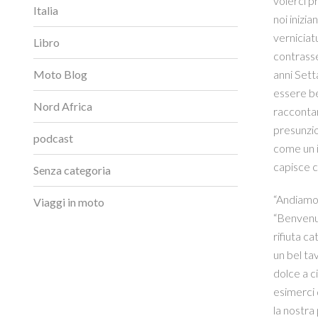
volerci pr
Italia
noi inizi
verniciatu
Libro
contrasse
Moto Blog
anni Sett
essere be
Nord Africa
raccontar
presunzio
podcast
come un in
capisce c
Senza categoria
“Andiamo 
Viaggi in moto
“Benvenut
rifiuta c
un bel ta
dolce a c
esimerci 
la nostra