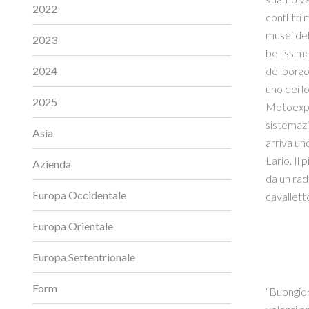
2022
conflitti 
musei del
2023
bellissim
2024
del borgo
uno dei l
2025
Motoexplo
sistemazi
Asia
arriva un
Lario. Il
Azienda
da un rad
Europa Occidentale
cavalletto
Europa Orientale
Europa Settentrionale
Form
“Buongior