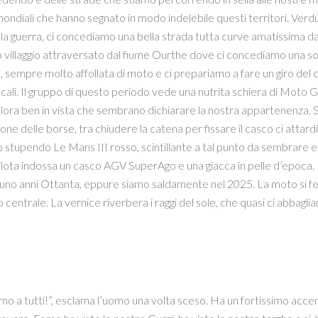
mondiali che hanno segnato in modo indelebile questi territori. Verdun 
la guerra, ci concediamo una bella strada tutta curve amatissima da
o villaggio attraversato dal fiume Ourthe dove ci concediamo una so
, sempre molto affollata di moto e ci prepariamo a fare un giro del 
ocali. Il gruppo di questo periodo vede una nutrita schiera di Moto Gu
ra ben in vista che sembrano dichiarare la nostra appartenenza. Sti
one delle borse, tra chiudere la catena per fissare il casco ci attar
o stupendo Le Mans III rosso, scintillante a tal punto da sembrare 
 pilota indossa un casco AGV SuperAgo e una giacca in pelle d’epoca. 
uno anni Ottanta, eppure siamo saldamente nel 2025. La moto si ferm
 centrale. La vernice riverbera i raggi del sole, che quasi ci abbaglian
no a tutti!”, esclama l’uomo una volta sceso. Ha un fortissimo acce