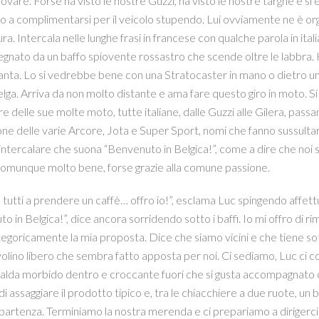
ovare. Forse ha visto le nostre Guzzi, ha visto le nostre targhe e si 
ano a complimentarsi per il veicolo stupendo. Lui ovviamente ne è or
ra. Intercala nelle lunghe frasi in francese con qualche parola in italia
gnato da un baffo spiovente rossastro che scende oltre le labbra. H
anta. Lo si vedrebbe bene con una Stratocaster in mano o dietro un s
lga. Arriva da non molto distante e ama fare questo giro in moto. Si t
e delle sue molte moto, tutte italiane, dalle Guzzi alle Gilera, pa
ne delle varie Arcore, Jota e Super Sport, nomi che fanno sussultare
tercalare che suona “Benvenuto in Belgica!”, come a dire che noi siamo
omunque molto bene, forse grazie alla comune passione.
tutti a prendere un caffè… offro io!”, esclama Luc spingendo affett
o in Belgica!”, dice ancora sorridendo sotto i baffi. Io mi offro di r
ategoricamente la mia proposta. Dice che siamo vicini e che tiene sott
volino libero che sembra fatto apposta per noi. Ci sediamo, Luc ci cons
ialda morbido dentro e croccante fuori che si gusta accompagnato 
di assaggiare il prodotto tipico e, tra le chiacchiere a due ruote, un
 partenza. Terminiamo la nostra merenda e ci prepariamo a dirigerc