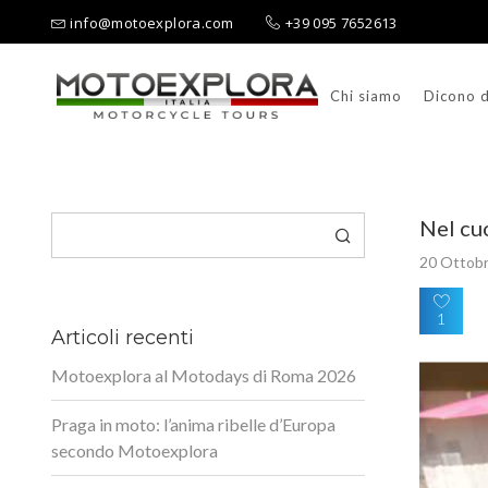
info@motoexplora.com
+39 095 7652613
Chi siamo
Dicono d
Ricerca per:
Cerca
Nel cuo
20 Ottob
1
Articoli recenti
Motoexplora al Motodays di Roma 2026
Praga in moto: l’anima ribelle d’Europa
secondo Motoexplora