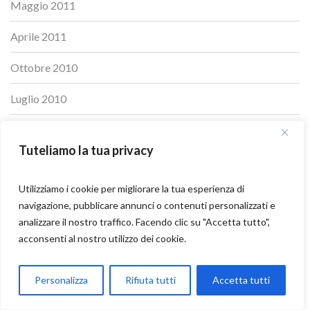
Maggio 2011
Aprile 2011
Ottobre 2010
Luglio 2010
Aprile 2010
Tuteliamo la tua privacy
Ottobre 2009
Utilizziamo i cookie per migliorare la tua esperienza di
Maggio 2009
navigazione, pubblicare annunci o contenuti personalizzati e
analizzare il nostro traffico. Facendo clic su "Accetta tutto",
Ottobre 2008
acconsenti al nostro utilizzo dei cookie.
Maggio 2008
Parla con Motoexplora
Personalizza
Rifiuta tutti
Accetta tutti
Ottobre 2007
Open chaty