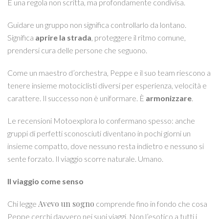
È una regola non scritta, ma profondamente condivisa.
Guidare un gruppo non significa controllarlo da lontano.
Significa
aprire la strada
, proteggere il ritmo comune,
prendersi cura delle persone che seguono.
Come un maestro d’orchestra, Peppe e il suo team riescono a
tenere insieme motociclisti diversi per esperienza, velocità e
carattere. Il successo non è uniformare. È
armonizzare
.
Le recensioni Motoexplora lo confermano spesso: anche
gruppi di perfetti sconosciuti diventano in pochi giorni un
insieme compatto, dove nessuno resta indietro e nessuno si
sente forzato. Il viaggio scorre naturale. Umano.
Il viaggio come senso
Avevo un sogno
Chi legge
comprende fino in fondo che cosa
Peppe cerchi davvero nei suoi viaggi. Non l’esotico a tutti i