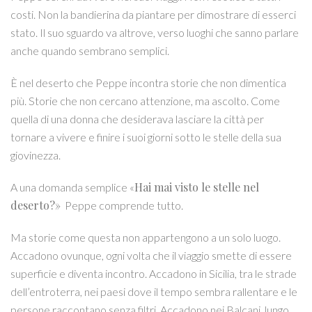
costi. Non la bandierina da piantare per dimostrare di esserci
stato. Il suo sguardo va altrove, verso luoghi che sanno parlare
anche quando sembrano semplici.
È nel deserto che Peppe incontra storie che non dimentica
più. Storie che non cercano attenzione, ma ascolto. Come
quella di una donna che desiderava lasciare la città per
tornare a vivere e finire i suoi giorni sotto le stelle della sua
giovinezza.
Hai mai visto le stelle nel
A una domanda semplice «
deserto?»
Peppe comprende tutto.
Ma storie come questa non appartengono a un solo luogo.
Accadono ovunque, ogni volta che il viaggio smette di essere
superficie e diventa incontro. Accadono in Sicilia, tra le strade
dell’entroterra, nei paesi dove il tempo sembra rallentare e le
persone raccontano senza filtri. Accadono nei Balcani, lungo