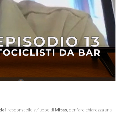
dei
, responsabile sviluppo di
Mitas
, per fare chiarezza una