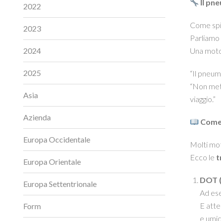
Il pn
2022
Come spi
2023
Parliamo 
2024
Una moto 
2025
“Il pneum
“Non mett
Asia
viaggio.”
Azienda
Come 
Europa Occidentale
Molti mot
Ecco le
t
Europa Orientale
DOT (
Europa Settentrionale
Ad es
E atte
Form
e umid