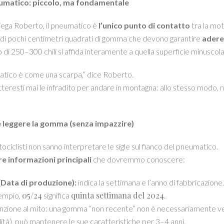
eumatico: piccolo, ma fondamentale
ega Roberto, il pneumatico è
l’unico punto di contatto
tra la mot
di pochi centimetri quadrati di gomma che devono garantire
aderen
di 250–300 chili si affida interamente a quella superficie minuscola: 
atico è come una scarpa,” dice Roberto.
eresti mai le infradito per andare in montagna: allo stesso modo, 
leggere la gomma (senza impazzire)
ociclisti non sanno interpretare le sigle sul fianco del pneumatico.
re informazioni principali
che dovremmo conoscere:
Data di produzione):
indica la settimana e l’anno di fabbricazione.
05/24
quinta settimana del 2024
empio,
significa
.
nzione al mito: una gomma “non recente” non è necessariamente vecc
ità), può mantenere le sue caratteristiche per 3–4 anni.