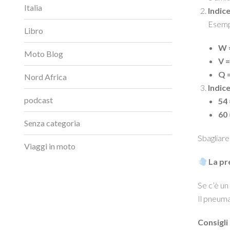
Italia
Indice
Esemp
Libro
W 
Moto Blog
V =
Q 
Nord Africa
Indice
podcast
54 
60 
Senza categoria
Sbagliare
Viaggi in moto
La pre
Se c’è un
Il pneuma
Consigli