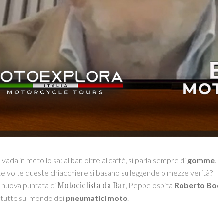
ada in moto lo sa: al bar, oltre al caffè, si parla sempre di
gomme
.
 volte queste chiacchiere si basano su leggende o mezze verità?
Motociclista da Bar
 nuova puntata di
, Peppe ospita
Roberto Bo
 tutte sul mondo dei
pneumatici moto
.