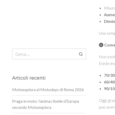
Misur
Aumen
Diminu
Una sempl
Come s
Ricerca per:
Non esist
Esiste in
70/30
Articoli recenti
60/40
90/10
Motoexplora al Motodays di Roma 2026
Oggi, gra
Praga in moto: l’anima ribelle d’Europa
può avere
secondo Motoexplora