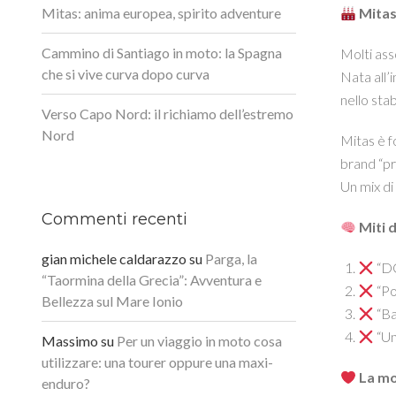
Mitas: anima europea, spirito adventure
Mitas:
Cammino di Santiago in moto: la Spagna
Molti ass
che si vive curva dopo curva
Nata all’i
nello sta
Verso Capo Nord: il richiamo dell’estremo
Nord
Mitas è f
brand “p
Un mix di
Commenti recenti
Miti 
gian michele caldarazzo
su
Parga, la
“DO
“Taormina della Grecia”: Avventura e
“Po
Bellezza sul Mare Ionio
“Ba
“Un
Massimo
su
Per un viaggio in moto cosa
utilizzare: una tourer oppure una maxi-
La mo
enduro?