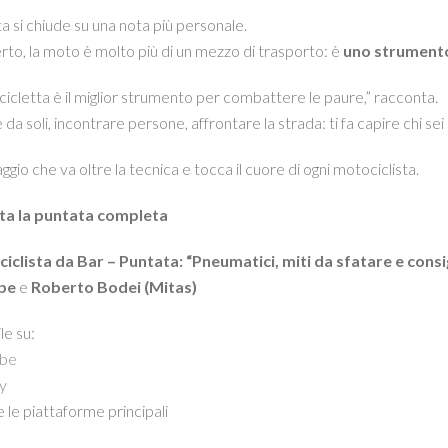
a si chiude su una nota più personale.
to, la moto è molto più di un mezzo di trasporto: è
uno strumento 
icletta è il miglior strumento per combattere le paure,” racconta.
 da soli, incontrare persone, affrontare la strada: ti fa capire chi se
gio che va oltre la tecnica e tocca il cuore di ogni motociclista.
ta la puntata completa
iclista da Bar – Puntata: “Pneumatici, miti da sfatare e consig
pe
e
Roberto Bodei (Mitas)
le su:
be
y
 le piattaforme principali