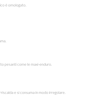
tico è omologato.
mma.
oto pesanti come le maxi-enduro.
urriscalda e si consuma in modo irregolare.