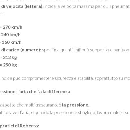
 di velocità (lettera):
indica la velocità massima per cui il pneuma
i:
= 270 km/h
 240 km/h
= 160 km/h
 di carico (numero):
specifica quanti chili può sopportare ogni go
= 212 kg
= 250 kg
 indice può compromettere sicurezza e stabilità, soprattutto su m
ssione: l’aria che fa la differenza
 aspetto che molti trascurano, è
la pressione
.
tico vive d’aria, e quando la pressione è sbagliata, lavora male, si s
 pratici di Roberto: