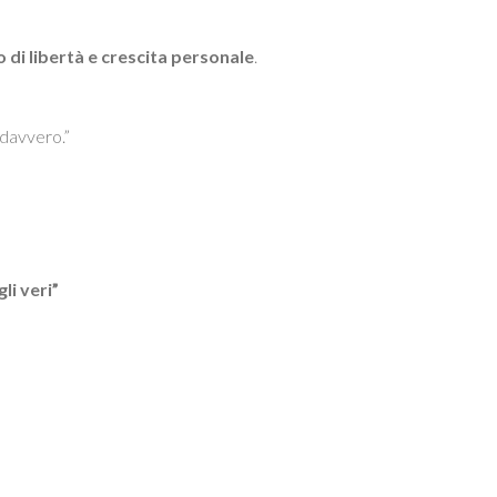
di libertà e crescita personale
.
i davvero.”
li veri”