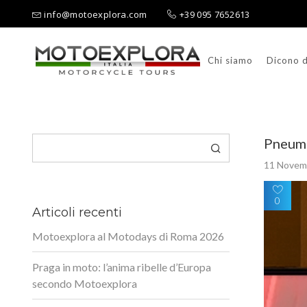
info@motoexplora.com
+39 095 7652613
Chi siamo
Dicono d
Ricerca per:
Cerca
Pneumat
11 Novem
0
Articoli recenti
Motoexplora al Motodays di Roma 2026
Praga in moto: l’anima ribelle d’Europa
secondo Motoexplora