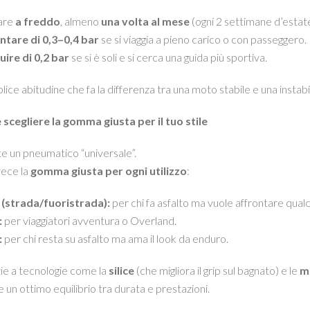
are
a freddo
, almeno
una volta al mese
(ogni 2 settimane d’estate
tare di 0,3–0,4 bar
se si viaggia a pieno carico o con passeggero.
ire di 0,2 bar
se si è soli e si cerca una guida più sportiva.
ice abitudine che fa la differenza tra una moto stabile e una instabi
cegliere la gomma giusta per il tuo stile
e un pneumatico “universale”.
vece la
gomma giusta per ogni utilizzo
:
 (strada/fuoristrada):
per chi fa asfalto ma vuole affrontare qual
:
per viaggiatori avventura o Overland.
:
per chi resta su asfalto ma ama il look da enduro.
zie a tecnologie come la
silice
(che migliora il grip sul bagnato) e le
m
 un ottimo equilibrio tra durata e prestazioni.