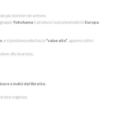
de più storiche nel settore.
l gruppo
Yokohama
e produce i suoi pneumatici in
Europa
,
o
, e si posiziona nella fascia
“value alto”
, appena sotto i
zione alla sicurezza.
sure e indici del libretto
.
e loro esigenze.