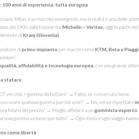
 100 anni di esperienza, tutta europea
ociano Mitas a un marchio emergente, ma in realtà è una delle azien
nizio del 1900 dalla fusione tra
Michelin
e
Veritas
, oggi fa parte de
bilimento di
Kranj (Slovenia)
.
ornitore di
primo impianto
per marchi come
KTM, Beta e Piaggi
remium”.
qualità, affidabilità e tecnologia europea
, con una grande atten
da sfatare
T vecchio = gomma da buttare” → Falso, se conservata bene.
sso usare qualsiasi gomma purché entri” → No, serve rispettare
mi
sta fidarsi del prezzo” → Meglio affidarsi a un
gommista esperto
.
a sola gomma va bene per tutto” → Ogni moto e ogni viaggio hanno l
to come libertà