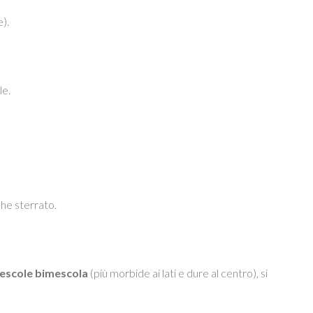
).
le.
che sterrato.
escole bimescola
(più morbide ai lati e dure al centro), si