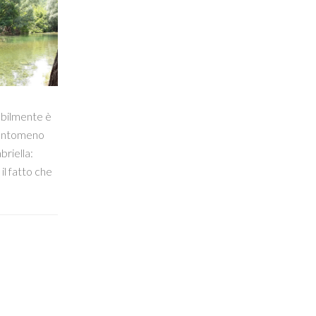
bilmente è
uantomeno
riella:
il fatto che