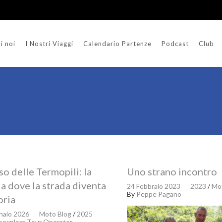
i noi
I Nostri Viaggi
Calendario Partenze
Podcast
Club
sso delle Termopili: la
Uno strano incontro
a dove la strada diventa
24 Febbraio 2023
2023
/
Mo
By
Peppe Pagano
ria
naio 2026
Moto Blog
/
2025
explora Tour Operator