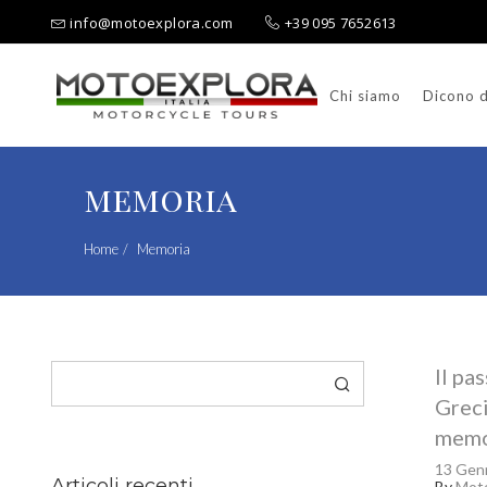
info@motoexplora.com
+39 095 7652613
Chi siamo
Dicono d
Ricerca per:
memoria
Home
Memoria
Cerca
Il pa
Greci
memo
13 Gen
Articoli recenti
By
Moto