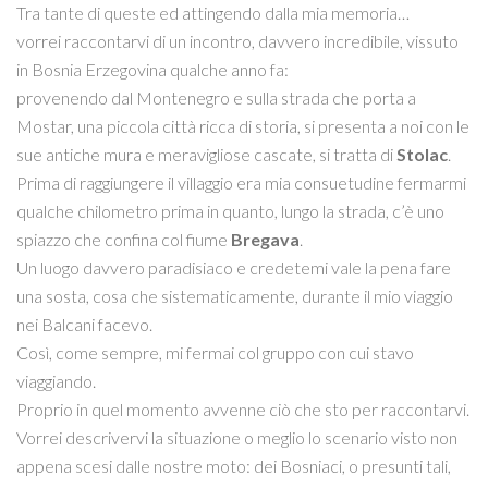
Tra tante di queste ed attingendo dalla mia memoria…
vorrei raccontarvi di un incontro, davvero incredibile, vissuto
in Bosnia Erzegovina qualche anno fa:
provenendo dal Montenegro e sulla strada che porta a
Mostar, una piccola città ricca di storia, si presenta a noi con le
sue antiche mura e meravigliose cascate, si tratta di
Stolac
.
Prima di raggiungere il villaggio era mia consuetudine fermarmi
qualche chilometro prima in quanto, lungo la strada, c’è uno
spiazzo che confina col fiume
Bregava
.
Un luogo davvero paradisiaco e credetemi vale la pena fare
una sosta, cosa che sistematicamente, durante il mio viaggio
nei Balcani facevo.
Così, come sempre, mi fermai col gruppo con cui stavo
viaggiando.
Proprio in quel momento avvenne ciò che sto per raccontarvi.
Vorrei descrivervi la situazione o meglio lo scenario visto non
appena scesi dalle nostre moto: dei Bosniaci, o presunti tali,