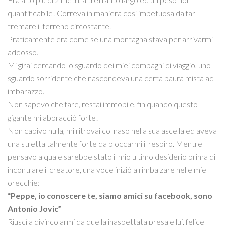
quantificabile! Correva in maniera così impetuosa da far
tremare il terreno circostante.
Praticamente era come se una montagna stava per arrivarmi
addosso.
Mi girai cercando lo sguardo dei miei compagni di viaggio, uno
sguardo sorridente che nascondeva una certa paura mista ad
imbarazzo.
Non sapevo che fare, restai immobile, fin quando questo
gigante mi abbracciò forte!
Non capivo nulla, mi ritrovai col naso nella sua ascella ed aveva
una stretta talmente forte da bloccarmi il respiro. Mentre
pensavo a quale sarebbe stato il mio ultimo desiderio prima di
incontrare il creatore, una voce iniziò a rimbalzare nelle mie
orecchie:
“Peppe, io conoscere te, siamo amici su facebook, sono
Antonio Jovic”
Riuscì a divincolarmi da quella inaspettata presa e lui, felice