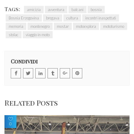
Tags:
amicizia
avventura
balcani
bosnia
Bosnia Erzegovina
bregava
cultura
incontri inaspettati
memoria
montenegro
mostar
motoexplora
mototurismo
stolac
viaggio in moto
Condividi
Related Posts
0