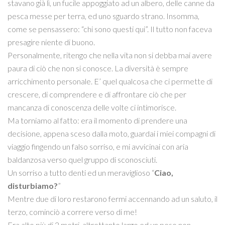
stavano già lì, un fucile appoggiato ad un albero, delle canne da
pesca messe per terra, ed uno sguardo strano. Insomma,
come se pensassero: “chi sono questi qui”. Il tutto non faceva
presagire niente di buono.
Personalmente, ritengo che nella vita non si debba mai avere
paura di ciò che non si conosce. La diversità è sempre
arricchimento personale. E’ quel qualcosa che ci permette di
crescere, di comprendere e di affrontare ciò che per
mancanza di conoscenza delle volte ci intimorisce.
Ma torniamo al fatto: era il momento di prendere una
decisione, appena sceso dalla moto, guardai i miei compagni di
viaggio fingendo un falso sorriso, e mi avvicinai con aria
baldanzosa verso quel gruppo di sconosciuti.
Un sorriso a tutto denti ed un meraviglioso “
Ciao,
disturbiamo?
”
Mentre due di loro restarono fermi accennando ad un saluto, il
terzo, cominciò a correre verso di me!
Era alto più di 2 metri, altrettanto largo ed un peso non