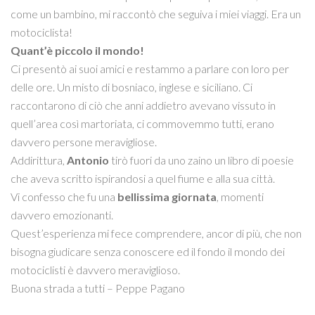
come un bambino, mi raccontò che seguiva i miei viaggi. Era un
motociclista!
Quant’è piccolo il mondo!
Ci presentò ai suoi amici e restammo a parlare con loro per
delle ore. Un misto di bosniaco, inglese e siciliano. Ci
raccontarono di ciò che anni addietro avevano vissuto in
quell’area così martoriata, ci commovemmo tutti, erano
davvero persone meravigliose.
Addirittura,
Antonio
tirò fuori da uno zaino un libro di poesie
che aveva scritto ispirandosi a quel fiume e alla sua città.
Vi confesso che fu una
bellissima giornata
, momenti
davvero emozionanti.
Quest’esperienza mi fece comprendere, ancor di più, che non
bisogna giudicare senza conoscere ed il fondo il mondo dei
motociclisti è davvero meraviglioso.
Buona strada a tutti – Peppe Pagano