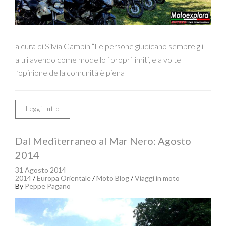
a cura di Silvia Gambin “Le persone giudicano sempre gli
altri avendo come modello i propri limiti, e a volte
l’opinione della comunità è piena
Leggi tutto
Dal Mediterraneo al Mar Nero: Agosto
2014
31 Agosto 2014
2014
/
Europa Orientale
/
Moto Blog
/
Viaggi in moto
By
Peppe Pagano