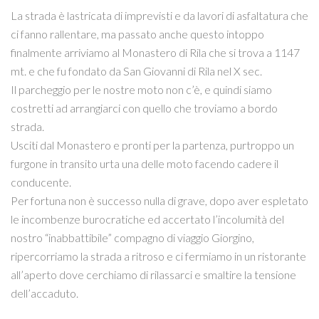
La strada è lastricata di imprevisti e da lavori di asfaltatura che
ci fanno rallentare, ma passato anche questo intoppo
finalmente arriviamo al Monastero di Rila che si trova a 1147
mt. e che fu fondato da San Giovanni di Rila nel X sec.
Il parcheggio per le nostre moto non c’è, e quindi siamo
costretti ad arrangiarci con quello che troviamo a bordo
strada.
Usciti dal Monastero e pronti per la partenza, purtroppo un
furgone in transito urta una delle moto facendo cadere il
conducente.
Per fortuna non è successo nulla di grave, dopo aver espletato
le incombenze burocratiche ed accertato l’incolumità del
nostro “inabbattibile” compagno di viaggio Giorgino,
ripercorriamo la strada a ritroso e ci fermiamo in un ristorante
all’aperto dove cerchiamo di rilassarci e smaltire la tensione
dell’accaduto.