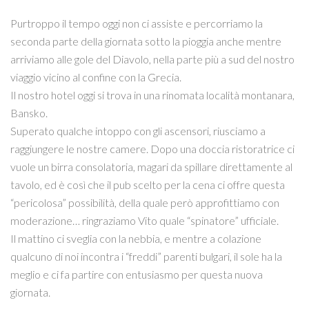
Purtroppo il tempo oggi non ci assiste e percorriamo la
seconda parte della giornata sotto la pioggia anche mentre
arriviamo alle gole del Diavolo, nella parte più a sud del nostro
viaggio vicino al confine con la Grecia.
Il nostro hotel oggi si trova in una rinomata località montanara,
Bansko.
Superato qualche intoppo con gli ascensori, riusciamo a
raggiungere le nostre camere. Dopo una doccia ristoratrice ci
vuole un birra consolatoria, magari da spillare direttamente al
tavolo, ed è così che il pub scelto per la cena ci offre questa
“pericolosa” possibilità, della quale però approfittiamo con
moderazione… ringraziamo Vito quale “spinatore” ufficiale.
Il mattino ci sveglia con la nebbia, e mentre a colazione
qualcuno di noi incontra i “freddi” parenti bulgari, il sole ha la
meglio e ci fa partire con entusiasmo per questa nuova
giornata.