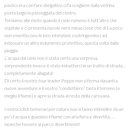
pasticcera con fare sbrigativo ci fa scegliere dalla vetrina
posta lungo la passeggiata del centro.
Torniamo alle moto quando il cielo rumeno è tutt’altro che
ospitale e ci presenta nuvole nere minacciose che di lì a poco
non smentiscono le loro intenzioni, costringendoci ad
indossare un altro indumento protettivo, questa volta dalla
pioggia.
L’acqua dal cielo non è stata certo una sorpresa,
sorprendente invece è stato imbatterci in un tratto di strada…
completamente allagata!
Di certo il nostro tour leader Peppe non si ferma davanti a
nuove avventure e il nostro “condottiero” tasta il terreno (o
meglio il fiume) e apre la strada al resto della carovana.
I motociclisti temerari per natura non si fanno intimidire da un
po’ d’acqua e guadano il fiume con aria fiera e divertita, …
neanche fossero al parco divertimenti!