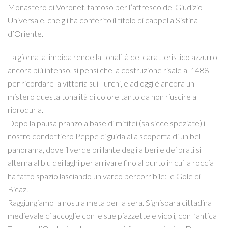
Monastero di Voronet, famoso per l’affresco del Giudizio
Universale, che gli ha conferito il titolo di cappella Sistina
d’Oriente.
La giornata limpida rende la tonalità del caratteristico azzurro
ancora più intenso, si pensi che la costruzione risale al 1488
per ricordare la vittoria sui Turchi, e ad oggi è ancora un
mistero questa tonalità di colore tanto da non riuscire a
riprodurla.
Dopo la pausa pranzo a base di mititei (salsicce speziate) il
nostro condottiero Peppe ci guida alla scoperta di un bel
panorama, dove il verde brillante degli alberi e dei prati si
alterna al blu dei laghi per arrivare fino al punto in cui la roccia
ha fatto spazio lasciando un varco percorribile: le Gole di
Bicaz.
Raggiungiamo la nostra meta per la sera. Sighisoara cittadina
medievale ci accoglie con le sue piazzette e vicoli, con l’antica