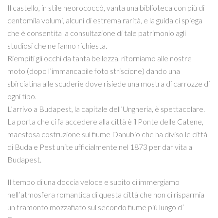
Il castello, in stile neorococcò, vanta una biblioteca con più di
centomila volumi, alcuni di estrema rarità, e la guida ci spiega
che è consentita la consultazione di tale patrimonio agli
studiosi che ne fanno richiesta.
Riempiti gli occhi da tanta bellezza, ritorniamo alle nostre
moto (dopo l’immancabile foto striscione) dando una
sbirciatina alle scuderie dove risiede una mostra di carrozze di
ogni tipo.
L’arrivo a Budapest, la capitale dell’Ungheria, è spettacolare.
La porta che ci fa accedere alla città è il Ponte delle Catene,
maestosa costruzione sul fiume Danubio che ha diviso le città
di Buda e Pest unite ufficialmente nel 1873 per dar vita a
Budapest.
Il tempo di una doccia veloce e subito ci immergiamo
nell’atmosfera romantica di questa città che non ci risparmia
un tramonto mozzafiato sul secondo fiume più lungo d’