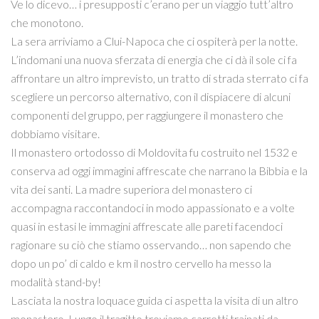
Ve lo dicevo… i presupposti c’erano per un viaggio tutt’altro
che monotono.
La sera arriviamo a Clui-Napoca che ci ospiterà per la notte.
L’indomani una nuova sferzata di energia che ci dà il sole ci fa
affrontare un altro imprevisto, un tratto di strada sterrato ci fa
scegliere un percorso alternativo, con il dispiacere di alcuni
componenti del gruppo, per raggiungere il monastero che
dobbiamo visitare.
Il monastero ortodosso di Moldovita fu costruito nel 1532 e
conserva ad oggi immagini affrescate che narrano la Bibbia e la
vita dei santi. La madre superiora del monastero ci
accompagna raccontandoci in modo appassionato e a volte
quasi in estasi le immagini affrescate alle pareti facendoci
ragionare su ciò che stiamo osservando… non sapendo che
dopo un po’ di caldo e km il nostro cervello ha messo la
modalità stand-by!
Lasciata la nostra loquace guida ci aspetta la visita di un altro
monastero. Lungo il tragitto troviamo carretti trainati da