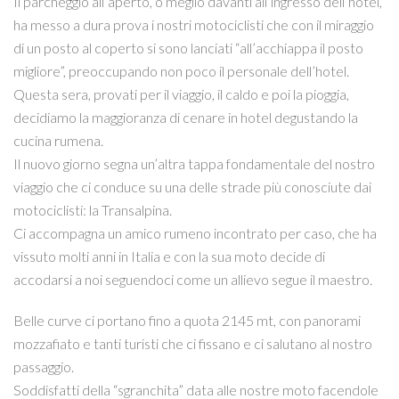
Il parcheggio all’aperto, o meglio davanti all’ingresso dell’hotel,
ha messo a dura prova i nostri motociclisti che con il miraggio
di un posto al coperto si sono lanciati “all’acchiappa il posto
migliore”, preoccupando non poco il personale dell’hotel.
Questa sera, provati per il viaggio, il caldo e poi la pioggia,
decidiamo la maggioranza di cenare in hotel degustando la
cucina rumena.
Il nuovo giorno segna un’altra tappa fondamentale del nostro
viaggio che ci conduce su una delle strade più conosciute dai
motociclisti: la Transalpina.
Ci accompagna un amico rumeno incontrato per caso, che ha
vissuto molti anni in Italia e con la sua moto decide di
accodarsi a noi seguendoci come un allievo segue il maestro.
Belle curve ci portano fino a quota 2145 mt, con panorami
mozzafiato e tanti turisti che ci fissano e ci salutano al nostro
passaggio.
Soddisfatti della “sgranchita” data alle nostre moto facendole