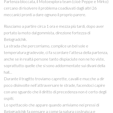
Partenza bloccata, il Motoexplora team (cioè Peppe e Mirko)
cercano di risolvere il problema coadiuvati dagli altri 26
meccanici pronti a dare ognuno il proprio parere.
Riusciamo a partire circa 1 ora e mezza più tardi, dopo aver
portato la moto dal gommista, direzione fortezza di
Belogradchik.
La strada che percorriamo, complice un bel sole e
temperatura gradevole, ci fa scordare l’attesa della partenza,
anche se in realtà persone tanto dispiaciute non ne ho viste,
soprattutto quelle che si sono addormentate sui divani della
hall…
Durante il tragitto troviamo caprette, cavalli e mucche a dir
poco disinvolte nell’attraversare le strade, facendoci capire
con uno sguardo che il diritto di precedenza non é certo degli
ospiti.
Lo spettacolo che appare quando arriviamo nei pressi di
Belogradchik fa pensare a come la natura costruisca e