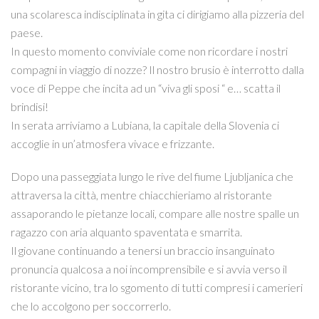
una scolaresca indisciplinata in gita ci dirigiamo alla pizzeria del
paese.
In questo momento conviviale come non ricordare i nostri
compagni in viaggio di nozze? Il nostro brusio è interrotto dalla
voce di Peppe che incita ad un “viva gli sposi “ e… scatta il
brindisi!
In serata arriviamo a Lubiana, la capitale della Slovenia ci
accoglie in un’atmosfera vivace e frizzante.
Dopo una passeggiata lungo le rive del fiume Ljubljanica che
attraversa la città, mentre chiacchieriamo al ristorante
assaporando le pietanze locali, compare alle nostre spalle un
ragazzo con aria alquanto spaventata e smarrita.
Il giovane continuando a tenersi un braccio insanguinato
pronuncia qualcosa a noi incomprensibile e si avvia verso il
ristorante vicino, tra lo sgomento di tutti compresi i camerieri
che lo accolgono per soccorrerlo.