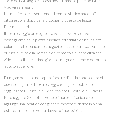
Torre dell’Orologio e la casa dove il famoso principe Dracul
Vlad visse in esilio.
L’atmosfera della sera rende il centro storico ancor più
pittoresco, e dopo cena ci godiamo questa bellezza,
Patrimonio dell’Unesco.
Il nostro viaggio prosegue alla volta di Brazov dove
passeggiamo nella piazza assolata attorniata da bei palazzi
color pastello, bancarelle, negozi e artisti di strada. Dal punto
di vista culturale la Romania deve molto a questa città che
vide la nascita del primo giornale in lingua rumena e del primo
istituto superiore.
È un gran peccato non approfondire di più la conoscenza di
questo luogo, ma il nostro viaggio è lungo e dobbiamo
raggiungere il Castello di Bran, ovvero il Castello di Dracula.
Parcheggiare 23 moto a volte è impresa titanica e se si
aggiunge una location con grande impatto turistico in piena
estate, l’impresa diventa davvero impossibile!