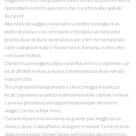
riprendiamo il nostro percorso che ci porterà alla capitale
Bucarest.
Alla metà del viaggio cominciamo a sentire nostalgia di un
piatto di pasta e così cerchiamo e troviamo un ristorante
gestito da un siciliano dove lavora uno chef che ha imparato
l’arte culinaria in Italia e l’ha portata in Romania, e devo dire
con buoni risultati.
Durante la passeggiata dopo cena Bucarest ci sorprende con
locali affollati e musica vivace a testimonianza di una serata
estiva in città.
Tra chi gironzola fotografando e chi occhieggia le bellezze
locali, ci godiamo la deliziosa atmosfera della capitale rumena.
La nuova giornata è una tappa fondamentale del nostro
viaggio: l’arrivo al Mar Nero.
Durante il percorso troviamo un grande parcheggio ed un
chiosco dove ci abbuffiamo di angurie e meloni. Come ricordo
della nostra visita i titolari hanno partecipato alla nostra foto