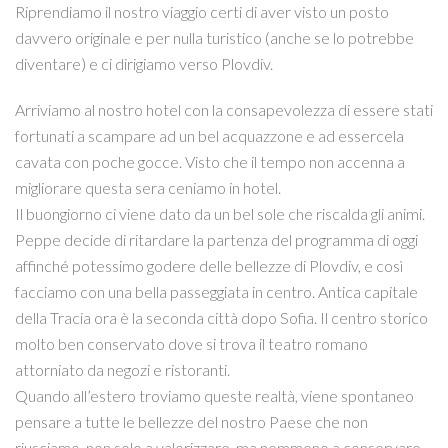
Riprendiamo il nostro viaggio certi di aver visto un posto
davvero originale e per nulla turistico (anche se lo potrebbe
diventare) e ci dirigiamo verso Plovdiv.
Arriviamo al nostro hotel con la consapevolezza di essere stati
fortunati a scampare ad un bel acquazzone e ad essercela
cavata con poche gocce. Visto che il tempo non accenna a
migliorare questa sera ceniamo in hotel.
Il buongiorno ci viene dato da un bel sole che riscalda gli animi.
Peppe decide di ritardare la partenza del programma di oggi
affinché potessimo godere delle bellezze di Plovdiv, e così
facciamo con una bella passeggiata in centro. Antica capitale
della Tracia ora è la seconda città dopo Sofia. Il centro storico
molto ben conservato dove si trova il teatro romano
attorniato da negozi e ristoranti.
Quando all’estero troviamo queste realtà, viene spontaneo
pensare a tutte le bellezze del nostro Paese che non
riusciamo, non solo a valorizzare, ma nemmeno a conservare