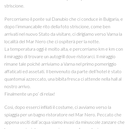
striscione.
Percorriamo il ponte sul Danubio che ci conduce in Bulgaria, e
dopo l’immancabile rito della foto striscione, come ben
arrivati nel nuovo Stato da visitare, ci dirigiamo verso Varna la
località del Mar Nero che ci ospiterà per la notte.
La temperatura oggi è molto alta, e percorriamo km e km con
il miraggio di trovare un autogrill dove ristorarci. Il miraggio
rimane tale poiché arriviamo a Varna nel primo pomeriggio
affaticati ed assetati. Il benvenuto da parte dell’hotel è stato
quantomai azzeccato, una bibita fresca ci attende nella hall al
nostro arrivo.
Finalmente un po’ di relax!
Così, dopo esserci infilati il costume, ci avviamo verso la
spiaggia per un bagno ristoratore nel Mar Nero. Peccato che
appena usciti dall’acqua siamo invasi da minuscole zanzare che