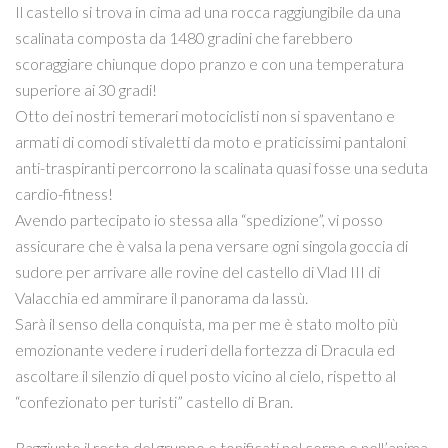
Il castello si trova in cima ad una rocca raggiungibile da una
scalinata composta da 1480 gradini che farebbero
scoraggiare chiunque dopo pranzo e con una temperatura
superiore ai 30 gradi!
Otto dei nostri temerari motociclisti non si spaventano e
armati di comodi stivaletti da moto e praticissimi pantaloni
anti-traspiranti percorrono la scalinata quasi fosse una seduta
cardio-fitness!
Avendo partecipato io stessa alla “spedizione”, vi posso
assicurare che è valsa la pena versare ogni singola goccia di
sudore per arrivare alle rovine del castello di Vlad III di
Valacchia ed ammirare il panorama da lassù.
Sarà il senso della conquista, ma per me è stato molto più
emozionante vedere i ruderi della fortezza di Dracula ed
ascoltare il silenzio di quel posto vicino al cielo, rispetto al
“confezionato per turisti” castello di Bran.
Raggiunto il resto del gruppo e tonificati nel corpo e nell’anima