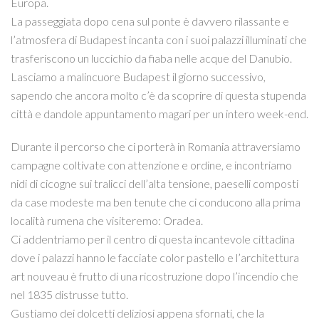
Europa.
La passeggiata dopo cena sul ponte è davvero rilassante e
l’atmosfera di Budapest incanta con i suoi palazzi illuminati che
trasferiscono un luccichio da fiaba nelle acque del Danubio.
Lasciamo a malincuore Budapest il giorno successivo,
sapendo che ancora molto c’è da scoprire di questa stupenda
città e dandole appuntamento magari per un intero week-end.
Durante il percorso che ci porterà in Romania attraversiamo
campagne coltivate con attenzione e ordine, e incontriamo
nidi di cicogne sui tralicci dell’alta tensione, paeselli composti
da case modeste ma ben tenute che ci conducono alla prima
località rumena che visiteremo: Oradea.
Ci addentriamo per il centro di questa incantevole cittadina
dove i palazzi hanno le facciate color pastello e l’architettura
art nouveau è frutto di una ricostruzione dopo l’incendio che
nel 1835 distrusse tutto.
Gustiamo dei dolcetti deliziosi appena sfornati, che la