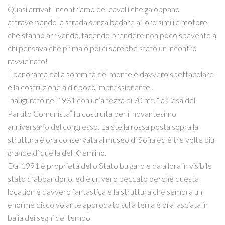
Quasi arrivati incontriamo dei cavalli che galoppano
attraversando la strada senza badare ai loro simili a motore
che stanno arrivando, facendo prendere non poco spavento a
chi pensava che prima o poi ci sarebbe stato un incontro
ravvicinato!
Il panorama dalla sommità del monte è davvero spettacolare
e la costruzione a dir poco impressionante .
Inaugurato nel 1981 con un’altezza di 70 mt. “la Casa del
Partito Comunista” fu costruita per il novantesimo
anniversario del congresso. La stella rossa posta sopra la
struttura è ora conservata al museo di Sofia ed è tre volte più
grande di quella del Kremlino.
Dal 1991 è proprietà dello Stato bulgaro e da allora in visibile
stato d’abbandono, ed è un vero peccato perché questa
location è davvero fantastica e la struttura che sembra un
enorme disco volante approdato sulla terra è ora lasciata in
balia dei segni del tempo.