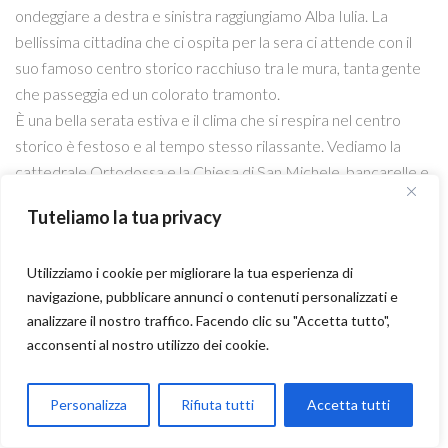
ondeggiare a destra e sinistra raggiungiamo Alba Iulia. La
bellissima cittadina che ci ospita per la sera ci attende con il
suo famoso centro storico racchiuso tra le mura, tanta gente
che passeggia ed un colorato tramonto.
È una bella serata estiva e il clima che si respira nel centro
storico è festoso e al tempo stesso rilassante. Vediamo la
cattedrale Ortodossa e la Chiesa di San Michele, bancarelle e
palchi in allestimento sono presagio di festeggiamenti per il
Tuteliamo la tua privacy
ferragosto.
La cena si svolge per gran parte del gruppo in un famoso pub
Utilizziamo i cookie per migliorare la tua esperienza di
all’interno delle mura con piatti tipici e l’immancabile spina
navigazione, pubblicare annunci o contenuti personalizzati e
della birra sul tavolo… questa volta lo “spinatore” ufficiale è
analizzare il nostro traffico. Facendo clic su "Accetta tutto",
Luke.
acconsenti al nostro utilizzo dei cookie.
L’indomani mattina la nostra meta è il castello di Hunedoara.
Parla con Motoexplora
Arriviamo con il gruppo separato causa un piccolo imprevisto
Personalizza
Rifiuta tutti
Accetta tutti
di natura meteorologica: che colpa ne abbiamo se faceva un
Open chaty