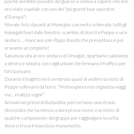
poiché avrebbe passato dei guai se si veniva a sapere che non
era stato ospitale con uno dei “più grandi tour operator
d’Europa”!
Morale: foto davanti al Municipio con moto schierate, tutti gli
impiegati fuori dalle finestre, scambio di doni tra Peppe e vice
sindaco … mancava solo Pippo Baudo che presentava e poi
eravamo al completo!
Salvata la vita al vice sindaco di Omulgat, ripartiamo salutando
a destra e sinistra con i vigili urbani che fermano il traffico per
farci passare.
Durante il tragitto mi è sembrato quasi di vedere la moto di
Peppe sollevarsi da terra: ”Motoexplora non organizza viaggi
ma… realizza sogni!”
Arrivati nei pressi di Buzludzha, percorriamo una strada
dissestata che ha messo a dura prova i nervi, e la moto, di
qualche componente del gruppo per raggiungere la vetta
dove si trova il maestoso monumento.