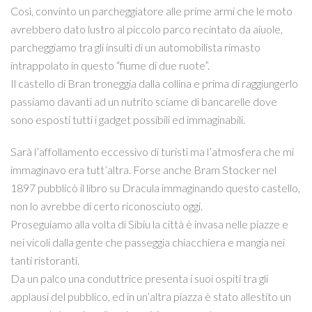
Così, convinto un parcheggiatore alle prime armi che le moto
avrebbero dato lustro al piccolo parco recintato da aiuole,
parcheggiamo tra gli insulti di un automobilista rimasto
intrappolato in questo “fiume di due ruote”.
Il castello di Bran troneggia dalla collina e prima di raggiungerlo
passiamo davanti ad un nutrito sciame di bancarelle dove
sono esposti tutti i gadget possibili ed immaginabili.
Sarà l’affollamento eccessivo di turisti ma l’atmosfera che mi
immaginavo era tutt’altra. Forse anche Bram Stocker nel
1897 pubblicò il libro su Dracula immaginando questo castello,
non lo avrebbe di certo riconosciuto oggi.
Proseguiamo alla volta di Sibiu la città è invasa nelle piazze e
nei vicoli dalla gente che passeggia chiacchiera e mangia nei
tanti ristoranti.
Da un palco una conduttrice presenta i suoi ospiti tra gli
applausi del pubblico, ed in un’altra piazza è stato allestito un