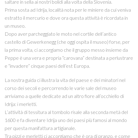
saltare in sella ai nostri bolidi alla volta della Slovenia.
Prima sosta ad Idrija, località nota per le miniere da cui veniva
estratto il mercurio e dove ora questa attività è ricordata in
un museo.
Dopo aver parcheggiato le moto nel cortile dell’antico
castello di Gewerkenegg (che oggi ospita il museo) forse, per
la prima volta, ci accorgiamo che il gruppo messo insieme da
Peppe è una vera e propria “carovana” destinata a perlustrare
e “invadere” cinque paesi dell’est Europa.
La nostra guida ci illustra la vita del paese e dei minatori nel
corso dei secoli e percorrendo le varie sale del museo
arriviamo a quelle dedicate ad un altro fiore all’occhiello di
Idrija: i merletti.
L’attività di tessitura al tombolo risale alla seconda metà del
1600 e fa diventare Idrija uno dei paesi più famosi al mondo
per questa manifattura artigianale.
Tra pizzi e merletti ci accorgiamo che è ora di pranzo, e come