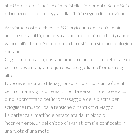
alta 8 metri con i suoi 16 di piedistallo l’imponente Santa Sofia
di bronzo e rame troneggia sulla città in segno di protezione.
Arriviamo così alla chiesa di S.Giorgio, una delle chiese più
antiche della città, conserva al suo interno affreschi di grande
valore, all’esterno è circondata dai resti di un sito archeologico
romano .
Oggi fa molto caldo, così andiamo a ripararci in un bel locale del
centro dove mangiamo qualcosa e ci godiamo l’ ombra degli
alberi.
Dopo aver salutato Elena gironzoliamo ancora un po’ per il
centro, ma la voglia di relax ci riporta verso l’hotel dove alcuni
di noi approfittano dell’idromassaggio e della piscina per
sciogliere i muscoli dalla tensione di tanti km di viaggio.
La partenza al mattino è ostacolata da un piccolo
inconveniente, un bel chiodo di svariati cm si è conficcato in
una ruota di una moto!