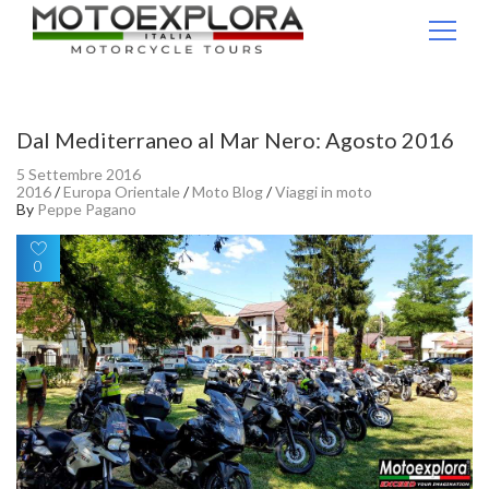
Ricerca per:
Dal Mediterraneo al Mar Nero: Agosto 2016
5 Settembre 2016
2016
/
Europa Orientale
/
Moto Blog
/
Viaggi in moto
By
Peppe Pagano
0