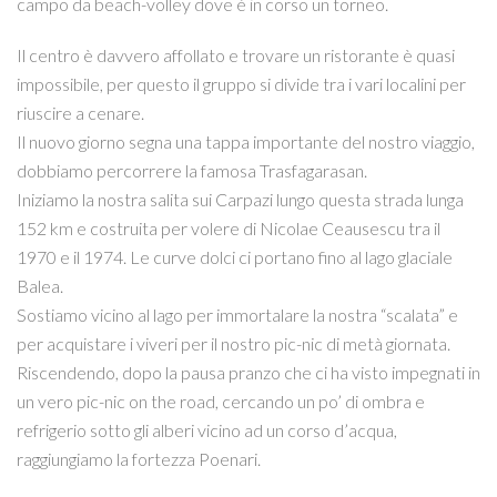
campo da beach-volley dove è in corso un torneo.
Il centro è davvero affollato e trovare un ristorante è quasi
impossibile, per questo il gruppo si divide tra i vari localini per
riuscire a cenare.
Il nuovo giorno segna una tappa importante del nostro viaggio,
dobbiamo percorrere la famosa Trasfagarasan.
Iniziamo la nostra salita sui Carpazi lungo questa strada lunga
152 km e costruita per volere di Nicolae Ceausescu tra il
1970 e il 1974. Le curve dolci ci portano fino al lago glaciale
Balea.
Sostiamo vicino al lago per immortalare la nostra “scalata” e
per acquistare i viveri per il nostro pic-nic di metà giornata.
Riscendendo, dopo la pausa pranzo che ci ha visto impegnati in
un vero pic-nic on the road, cercando un po’ di ombra e
refrigerio sotto gli alberi vicino ad un corso d’acqua,
raggiungiamo la fortezza Poenari.