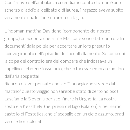
Con l’arrivo dell’ambulanza ci rendiamo conto che non è uno
scherzo di addio al celibato o di laurea, il ragazzo aveva subito
veramente una lesione da arma da taglio.
L’indomani mattina Davidone (componente del nostro
gruppo) ci racconta che a lui e Marcone sono stati controllati i
documenti dalla polizia per accertare un loro presunto
coinvolgimento nell’episodio dell’accoltellamento. Secondo lui
la colpa del controllo era del compare che indossava un
capellino, sebbene fosse buio, che lo faceva sembrare un tipo
dall’aria sospetta!
Ricordo di aver pensato che se: ”il buongiorno si vede dal
mattino“ questo viaggio non sarebbe stato di certo noioso!
Lasciamo la Slovenia per sconfinare in Ungheria. La nostra
sosta è a Keszthelyi (nei pressi del lago Balaton) al bellissimo
castello di Festetics ,che ci accoglie con un cielo azzurro, prati
verdi e fiori colorati.