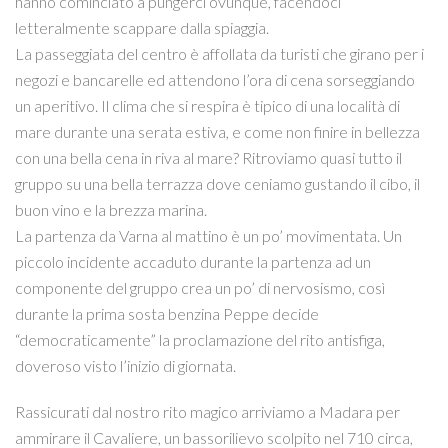
hanno cominciato a pungerci ovunque, facendoci
letteralmente scappare dalla spiaggia.
La passeggiata del centro è affollata da turisti che girano per i
negozi e bancarelle ed attendono l’ora di cena sorseggiando
un aperitivo. Il clima che si respira è tipico di una località di
mare durante una serata estiva, e come non finire in bellezza
con una bella cena in riva al mare? Ritroviamo quasi tutto il
gruppo su una bella terrazza dove ceniamo gustando il cibo, il
buon vino e la brezza marina.
La partenza da Varna al mattino è un po’ movimentata. Un
piccolo incidente accaduto durante la partenza ad un
componente del gruppo crea un po’ di nervosismo, così
durante la prima sosta benzina Peppe decide
“democraticamente” la proclamazione del rito antisfiga,
doveroso visto l’inizio di giornata.
Rassicurati dal nostro rito magico arriviamo a Madara per
ammirare il Cavaliere, un bassorilievo scolpito nel 710 circa,